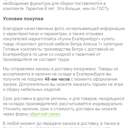
Благодаря качественным фото, исчерпывающей информации
о характеристиках и параметрах, а также отзывам
покупателей маркетплэйса «Кухни Екатеринбург» купить
товар «Комплект детской мебели Витра Аляска 1» категории
Готовые комплекты производства Витра с доставкой из
Екатеринбурга по цене со скидкой и гарантией от
производителя не составит труда.
Мы отправляем заказы в доставку ежедневно. Товары из
ассортимента в наличии на складе в Екатеринбурге вы
получите не позднее
48-ми часов
с момента оформления
заказа. Дополнительно вы можете заказать подъём на этаж
и сборку мебельных изделий.
Срок доставки в другие регионы, и для товаров, находящихся
на складах производителей, рассчитывается индивидуально.
Уточнить наличие, срок и стоимость доставки вы можете
через форму
обратной связи
.
В любой момент до передачи заказа в доставку, а также в
течение 7-ми дней после получения заказа вы можете
изменить выбор
или принять решение об отказе от покупки.
Несмотря на качественную упаковку, готовые комплекты
могут быть повреждены при транспортировке. Если Вы
заметили дефект при приёме - мы заменим поврежденную