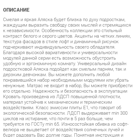
Смелая и яркая Аляска будет близка по духу подросткам,
жаждущим выразить свободу своих мыслей и стремящихся
к независимости. Особенность коллекции это стильный
контраст белого и серого цветов. Акценты на четких линиях,
текстура фасадов в стиле лофт и динамичный рисунок
подчеркивают индивидуальность своего обладателя.
Благодаря высокой вариативности и универсальности
модулей данной серии есть возможность обустроить
удобную и эргономичную комнату. Универсальный дизайн
подростковой Аляска подойдет как смелым парням, так и
дерзким девчонкам. Вы можете дополнить любой
понравившийся набор необходимыми модулями или убрать
ненужные. Матрас не входит в набор, Вы можете приобрести
его отдельно. Надежность и безопасность в эксплуатации
Кровать произведена из ЛДСП повышенной плотности,
материал устойчив к механическим и термическим
воздействиям. Класс эмиссии плиты Е1, что говорит об
экологической безопасности. ЛДСП выдерживает min 300
циклов на истирание, что почти в 5 раз больше, чем
требуется по ГОСТу min 65. Износостойкая обивка из софт-
велюра не выцветает от воздействия солнечных лучей и
будет радовать Вас долгие годы. Понятная инструкция и
необходимая фурнитура для сборки поставляются в
комплекте. Гарантия 8 лет. Это больше, чем по ГОСТу.
Условия покупки