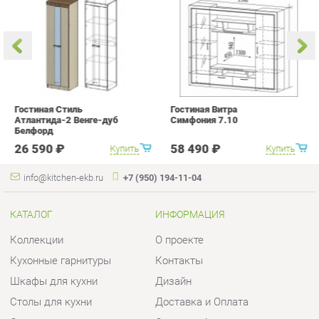
Гостиная Стиль
Гостиная Витра
К
Атлантида-2 Венге-дуб
Симфония 7.10
п
Белфорд
А
с
26 590 ₽
58 490 ₽
Купить
Купить
info@kitchen-ekb.ru
+7 (950) 194-11-04
КАТАЛОГ
ИНФОРМАЦИЯ
Коллекции
О проекте
Кухонные гарнитуры
Контакты
Шкафы для кухни
Дизайн
Столы для кухни
Доставка и Оплата
Стулья для кухни
Скидки и Акции
Мягкая мебель для кухни
Политика
Кухонная техника
Гарантия
Комплектующие для кухни
Помощь
Кухонная сантехника