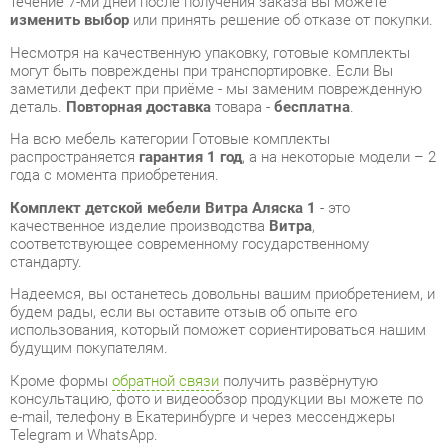
деталь.
Повторная доставка
товара -
бесплатна
.
На всю мебель категории Готовые комплекты
распространяется
гарантия 1 год
, а на некоторые модели – 2
года с момента приобретения.
Комплект детской мебели Витра Аляска 1
- это
качественное изделие производства
Витра
,
соответствующее современному государственному
стандарту.
Надеемся, вы останетесь довольны вашим приобретением, и
будем рады, если вы оставите отзыв об опыте его
использования, который поможет сориентироваться нашим
будущим покупателям.
Кроме формы
обратной связи
получить развёрнутую
консультацию, фото и видеообзор продукции вы можете по
e-mail, телефону в Екатеринбурге и через мессенджеры
Telegram и WhatsApp.
Готовые комплекты также можно сравнить между собой в
нашем шоу-руме и купить Комплект детской мебели Витра
Аляска 1, самостоятельно забрав его с нашего центрального
склада в г. Екатеринбург. Полный список адресов и
магазинов смотрите на странице
контактов
.