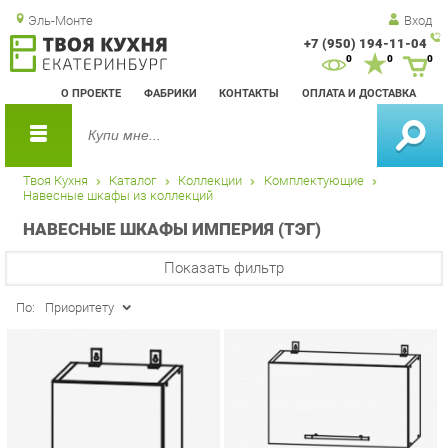
Эль-Монте
Вход
+7 (950) 194-11-04
Зак
0
0
0
обр
О ПРОЕКТЕ
ФАБРИКИ
КОНТАКТЫ
ОПЛАТА И ДОСТАВКА
зво
Твоя Кухня
Каталог
Коллекции
Комплектующие
Навесные шкафы из коллекций
НАВЕСНЫЕ ШКАФЫ ИМПЕРИЯ (ТЭГ)
Показать фильтр
По:
Приоритету