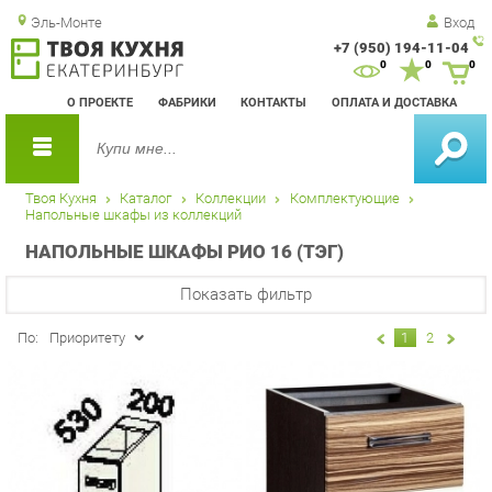
Эль-Монте
Вход
+7 (950) 194-11-04
Зак
0
0
0
обр
О ПРОЕКТЕ
ФАБРИКИ
КОНТАКТЫ
ОПЛАТА И ДОСТАВКА
зво
Твоя Кухня
Каталог
Коллекции
Комплектующие
Напольные шкафы из коллекций
НАПОЛЬНЫЕ ШКАФЫ РИО 16 (ТЭГ)
Показать фильтр
По:
Приоритету
1
2