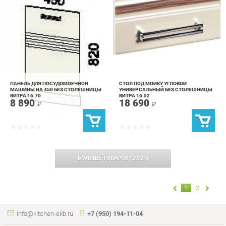
ПАНЕЛЬ ДЛЯ ПОСУДОМОЕЧНОЙ
СТОЛ ПОД МОЙКУ УГЛОВОЙ
МАШИНЫ НА 450 БЕЗ СТОЛЕШНИЦЫ
УНИВЕРСАЛЬНЫЙ БЕЗ СТОЛЕШНИЦЫ
ВИТРА 16.70
ВИТРА 16.52
8 890
18 690
₽
₽
БОЛЬШЕ ТОВАРОВ
(
20
/
21
)
1
2
info@kitchen-ekb.ru
+7 (950) 194-11-04
КАТАЛОГ
ИНФОРМАЦИЯ
Коллекции
О проекте
Кухонные гарнитуры
Контакты
Шкафы для кухни
Дизайн