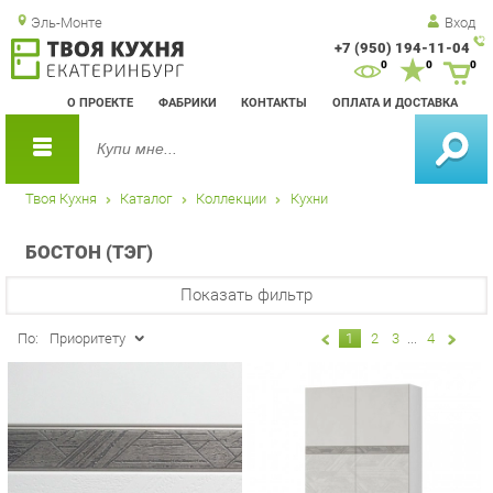
Эль-Монте
Вход
+7 (950) 194-11-04
Зак
0
0
0
обр
О ПРОЕКТЕ
ФАБРИКИ
КОНТАКТЫ
ОПЛАТА И ДОСТАВКА
зво
Твоя Кухня
Каталог
Коллекции
Кухни
БОСТОН (ТЭГ)
Показать фильтр
По:
Приоритету
1
2
3
...
4