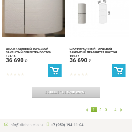
ШКАФ КУХОННЫЙ ТОРЦЕВОЙ
ШКАФ КУХОННЫЙ ТОРЦЕВОЙ
ЗАКРЫТЫЙ ЛЕВ ВИТРА БОСТОН
ЗАКРЫТЫЙ ПРАВ ВИТРА БОСТОН
104.16
104.17
36 690
36 690
₽
₽
БОЛЬШЕ ТОВАРОВ
(
20
/
63
)
1
2
3
...
4
info@kitchen-ekb.ru
+7 (950) 194-11-04
КАТАЛОГ
ИНФОРМАЦИЯ
Коллекции
О проекте
Кухонные гарнитуры
Контакты
Шкафы для кухни
Дизайн