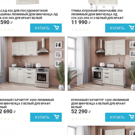
САД 450 ДЛЯ ПОСУДОМОЕЧНОЙ
ТУМБА КУХОННАЯ ОКОНЧАНИЕ 350
АШИНЫ ЛЮБИМЫЙ ДОМ ВИНЧЕНЦА ЛД
ЛЮБИМЫЙ ДОМ ВИНЧЕНЦА ЛД
4.030.000 ДУБ КРАФТ БЕЛЫЙ
234.220.000.013 БЕЛЫЙ ДУБ КРАФТ
 590
11 990
БЕЛЫЙ
₽
₽
ХОННЫЙ ГАРНИТУР 2000 ЛЮБИМЫЙ
КУХОННЫЙ ГАРНИТУР 1600 ЛЮБИМЫЙ
М ВИНЧЕНЦА 5 БЕЛЫЙ ДУБ КРАФТ
ДОМ ВИНЧЕНЦА 6 БЕЛЫЙ ДУБ КРАФТ
ЕЛЫЙ
БЕЛЫЙ
2 690
52 290
₽
₽