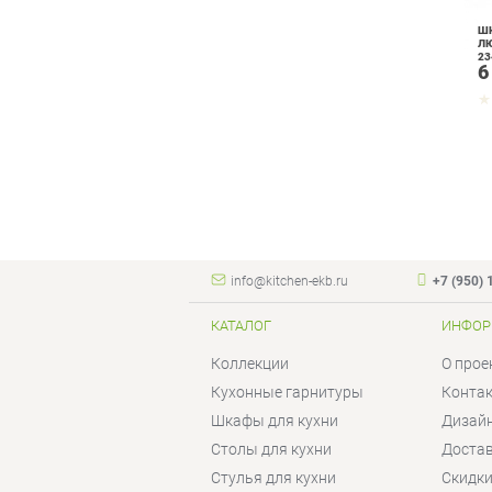
ШК
Л
23
6
Б
info@kitchen-ekb.ru
+7 (950) 
КАТАЛОГ
ИНФОР
Коллекции
О прое
Кухонные гарнитуры
Конта
Шкафы для кухни
Дизай
Столы для кухни
Достав
Стулья для кухни
Скидки