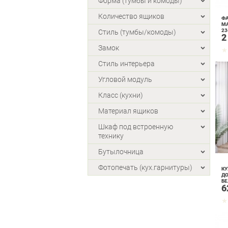
Форма (тумбы и комоды)
Количество ящиков
ФА
М
23
Стиль (тумбы/комоды)
2
Замок
Стиль интерьера
Угловой модуль
Класс (кухни)
Материал ящиков
Шкаф под встроенную
технику
Бутылочница
Фотопечать (кух.гарнитуры)
КУ
ДО
Б
6