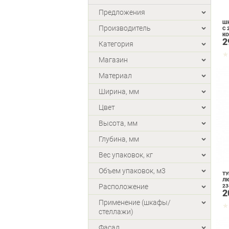
Предложения
ШК
Производитель
С 
К
2
Л
Категория
23
Магазин
Материал
Ширина, мм
Цвет
Высота, мм
Глубина, мм
Вес упаковок, кг
Объем упаковок, м3
ТУ
Л
Расположение
23
2
Б
Применение (шкафы/
стеллажи)
Фасад