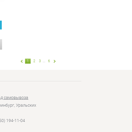
1
2
3
...
6
ад самовывоза
еринбург, Уральских
50) 194-11-04