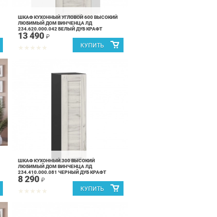
ШКАФ КУХОННЫЙ УГЛОВОЙ 600 ВЫСОКИЙ
ЛЮБИМЫЙ ДОМ ВИНЧЕНЦА ЛД
234.620.000.042 БЕЛЫЙ ДУБ КРАФТ
13 490
БЕЛЫЙ
₽
ШКАФ КУХОННЫЙ 300 ВЫСОКИЙ
ЛЮБИМЫЙ ДОМ ВИНЧЕНЦА ЛД
234.410.000.081 ЧЕРНЫЙ ДУБ КРАФТ
8 290
БЕЛЫЙ
₽