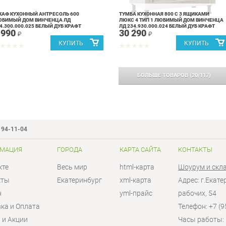
АФ КУХОННЫЙ АНТРЕСОЛЬ 600
ТУМБА КУХОННАЯ 800 С 3 ЯЩИКАМИ
ЮБИМЫЙ ДОМ ВИНЧЕНЦА ЛД
ЛЮКС 4 ТИП 1 ЛЮБИМЫЙ ДОМ ВИНЧЕНЦА
4.300.000.025 БЕЛЫЙ ДУБ КРАФТ
ЛД 234.930.000.024 БЕЛЫЙ ДУБ КРАФТ
 990
30 290
ЕЛЫЙ
БЕЛЫЙ
₽
₽
БОЛЬШЕ ТОВАРОВ
(
20
/
117
)
194-11-04
МАЦИЯ
ГОРОДА
КАРТА САЙТА
КОНТАКТЫ
кте
Весь мир
html-карта
Шоурум и скл
кты
Екатеринбург
xml-карта
Адрес: г.Екат
н
yml-прайс
рабочих, 54
ка и Оплата
Телефон: +7 (9
 и Акции
Часы работы: