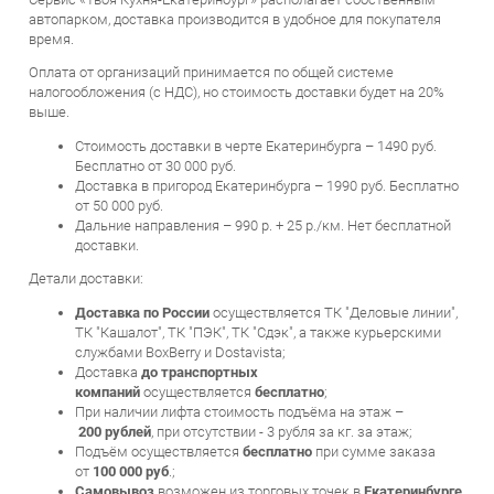
Оплата от организаций принимается по общей системе
налогообложения (с НДС), но стоимость доставки будет на 20%
выше.
Стоимость доставки в черте Екатеринбурга – 1490 руб.
Бесплатно от 30 000 руб.
Доставка в пригород Екатеринбурга – 1990 руб. Бесплатно
от 50 000 руб.
Дальние направления – 990 р. + 25 р./км. Нет бесплатной
доставки.
Детали доставки:
Доставка по России
осуществляется ТК "Деловые линии",
ТК "Кашалот", ТК "ПЭК", ТК "Сдэк", а также курьерскими
службами BoxBerry и Dostavista;
Доставка
до транспортных
компаний
осуществляется
бесплатно
;
При наличии лифта стоимость подъёма на этаж –
200 рублей
, при отсутствии - 3 рубля за кг. за этаж;
Подъём осуществляется
бесплатно
при сумме заказа
от
100 000 руб
.;
Самовывоз
возможен из торговых точек в
Екатеринбурге
,
а также из пунктов выдачи ТК;
Сборка и монтаж рассчитывается индивидуально –
3%
от
стоимости модели мебели, но минимально
590 руб
.;