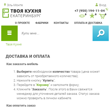
Эль-Монте
Вход
+7 (950) 194-11-04
Зак
0
0
0
обр
О ПРОЕКТЕ
ФАБРИКИ
КОНТАКТЫ
ОПЛАТА И ДОСТАВКА
зво
Твоя Кухня
ДОСТАВКА И ОПЛАТА
Как заказать мебель
Выберите
необходимое
количество
товара (цена может
зависеть от приобретаемого количества);
Нажмите кнопку "
Купить
";
Перейдите в "
Корзину
" и заполните форму;
Кликните "
Заказать
". После этого в Вами свяжется
менеджер для уточнения деталей заказа. Статус заказа
можно проверить в личном кабинете.
Как оплатить заказ
Наш сервис работает как с
физическими
, так и с
юридическими