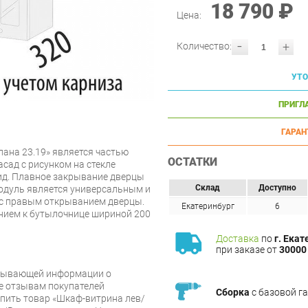
18 790 ₽
Цена:
-
+
Количество:
УТО
ПРИГЛ
ГАРАН
ана 23.19» является частью
ОСТАТКИ
сад с рисунком на стекле
ид. Плавное закрывание дверцы
Склад
Доступно
одуль является универсальным и
и с правым открыванием дверцы.
Екатеринбург
6
нием к бутылочнице шириной 200
Доставка
по
г. Екат
при заказе от
30000 
рпывающей информации о
же отзывам покупателей
Сборка
с базовой г
упить товар «Шкаф-витрина лев/