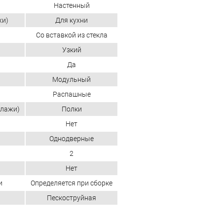
Настенный
жи)
Для кухни
Со вставкой из стекла
Узкий
Да
Модульный
Распашные
ллажи)
Полки
Нет
Однодверные
2
Нет
и
Определяется при сборке
Пескоструйная