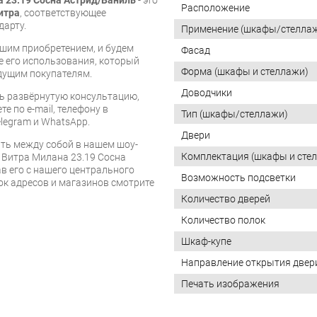
Расположение
итра
, соответствующее
дарту.
Применение (шкафы/стелла
шим приобретением, и будем
Фасад
е его использования, который
Форма (шкафы и стеллажи)
дущим покупателям.
Доводчики
ь развёрнутую консультацию,
е по e-mail, телефону в
Тип (шкафы/стеллажи)
legram и WhatsApp.
Двери
ь между собой в нашем шоу-
Комплектация (шкафы и сте
 Витра Милана 23.19 Сосна
в его с нашего центрального
Возможность подсветки
сок адресов и магазинов смотрите
Количество дверей
Количество полок
Шкаф-купе
Направление открытия двер
Печать изображения