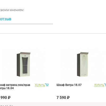
 своим мнением.
 ОТЗЫВ
каф витрина лев/прав
Купить
Шкаф Витра 18.07
Купить
итра 18.04
 990 ₽
7 590 ₽