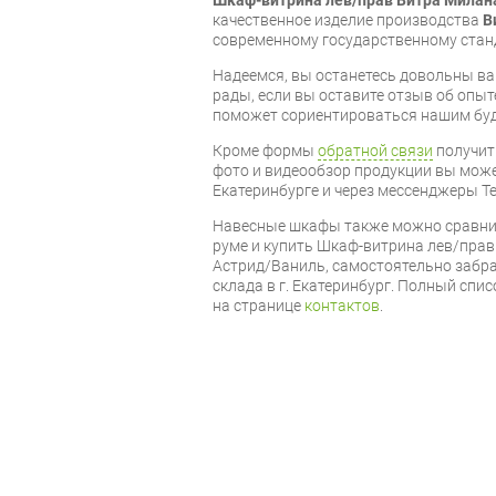
качественное изделие производства
В
современному государственному стан
Надеемся, вы останетесь довольны ва
рады, если вы оставите отзыв об опыт
поможет сориентироваться нашим бу
Кроме формы
обратной связи
получит
фото и видеообзор продукции вы может
Екатеринбурге и через мессенджеры Te
Навесные шкафы также можно сравнит
руме и купить Шкаф-витрина лев/прав
Астрид/Ваниль, самостоятельно забра
склада в г. Екатеринбург. Полный спи
на странице
контактов
.