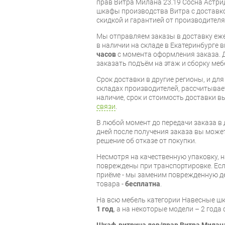
прав Витра Милана 23.19 Сосна Астри
шкафы производства Витра с доставко
скидкой и гарантией от производителя
Мы отправляем заказы в доставку еже
в наличии на складе в Екатеринбурге 
часов
с момента оформления заказа. 
заказать подъём на этаж и сборку ме
Срок доставки в другие регионы, и дл
складах производителей, рассчитывае
наличие, срок и стоимость доставки 
связи
.
В любой момент до передачи заказа в д
дней после получения заказа вы може
решение об отказе от покупки.
Несмотря на качественную упаковку,
повреждены при транспортировке. Есл
приёме - мы заменим поврежденную д
товара -
бесплатна
.
На всю мебель категории Навесные ш
1 год
, а на некоторые модели – 2 года
Шкаф-витрина лев/прав Витра Милана