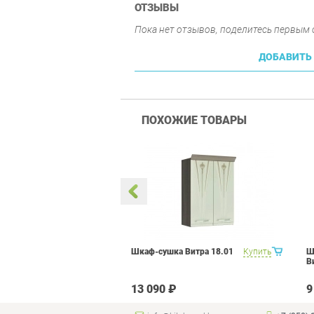
ОТЗЫВЫ
Пока нет отзывов, поделитесь первым
ДОБАВИТЬ
ПОХОЖИЕ ТОВАРЫ
а Витра
Купить
Шкаф-сушка Витра 18.01
Купить
Ш
.02 Сосна
В
ниль
₽
13 090 ₽
9