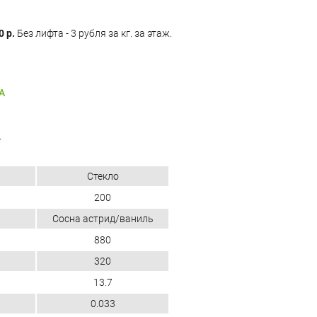
0 р.
Без лифта - 3 рубля за кг. за этаж.
А
А
Стекло
200
Сосна астрид/ваниль
880
320
13.7
0.033