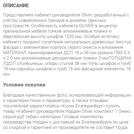
учетом современных трендов в дизайне офисных
пространств. Особенность кабинета OLIVER в акцентах
премиальной мебели тонкие алюминиевые планки и
европейская высота шкафов 1520 мм. Особую эстетику
кабинету придают сочетания натуральных древесных текстур
фасада с элементами корпуса серого оникса и алюминия.
МАТЕРИАЛ ламинированная ДСП 18 и 38 мм кромка ПВХ 0.4
и 2.0 мм алюминиевые декоративные планки 3 ммТОЛЩИНА
ЛДСП столешницы, опоры столов 38 мм топы шкафов и тумб
18 мм каркасы шкафов и тумб 18 мм фасадные элементы 18
мм
Условия покупки
Благодаря качественным фото, исчерпывающей информации
о характеристиках и параметрах, а также отзывам
покупателей маркетплэйса «Кухни Екатеринбург» купить
товар «Кабинет руководителя Норден Oliver комплект 1 Оникс
серый-дуб табак» категории Готовые комплекты
производства Норден с доставкой из Екатеринбурга по цене
со скидкой и гарантией от производителя не составит труда.
Мы отправляем заказы в доставку ежедневно. Товары из
ассортимента в наличии на складе в Екатеринбурге вы
получите не позднее
48-ми часов
с момента оформления
заказа. Дополнительно вы можете заказать подъём на этаж