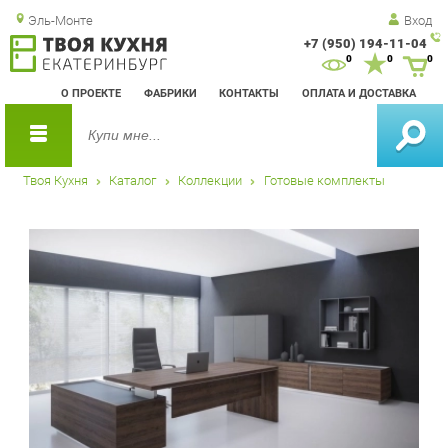
Эль-Монте
Вход
+7 (950) 194-11-04
Зак
0
0
0
обр
О ПРОЕКТЕ
ФАБРИКИ
КОНТАКТЫ
ОПЛАТА И ДОСТАВКА
зво
Твоя Кухня
Каталог
Коллекции
Готовые комплекты