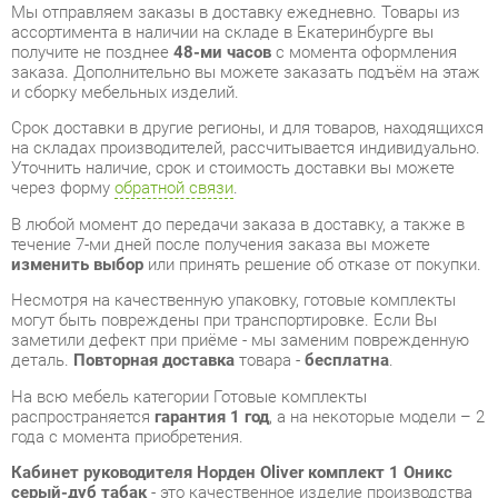
и сборку мебельных изделий.
Срок доставки в другие регионы, и для товаров, находящихся
на складах производителей, рассчитывается индивидуально.
Уточнить наличие, срок и стоимость доставки вы можете
через форму
обратной связи
.
В любой момент до передачи заказа в доставку, а также в
течение 7-ми дней после получения заказа вы можете
изменить выбор
или принять решение об отказе от покупки.
Несмотря на качественную упаковку, готовые комплекты
могут быть повреждены при транспортировке. Если Вы
заметили дефект при приёме - мы заменим поврежденную
деталь.
Повторная доставка
товара -
бесплатна
.
На всю мебель категории Готовые комплекты
распространяется
гарантия 1 год
, а на некоторые модели – 2
года с момента приобретения.
Кабинет руководителя Норден Oliver комплект 1 Оникс
серый-дуб табак
- это качественное изделие производства
Норден
, соответствующее современному государственному
стандарту.
Надеемся, вы останетесь довольны вашим приобретением, и
будем рады, если вы оставите отзыв об опыте его