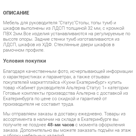
Мебель для руководителя "Статус"Столы, топы тумб и
шкафов выполнены из ЛДСП толщиной 32 мм, с кромкой
ПВХ 2мм.Все изделия устанавливаются на регулируемые по
высоте опоры. Задние стенки тумб изготавливаются из
ЛДСП, шкафов из ХДФ. Стеклянные двери шкафов в
рамочном профиле.
Условия покупки
Благодаря качественным фото, исчерпывающей информации
о характеристиках и параметрах, а также отзывам
покупателей маркетплэйса «Кухни Екатеринбург» купить
товар «Кабинет руководителя Альтерна Статус 1» категории
Готовые комплекты производства Альтерна с доставкой из
Екатеринбурга по цене со скидкой и гарантией от
производителя не составит труда.
Мы отправляем заказы в доставку ежедневно. Товары из
ассортимента в наличии на складе в Екатеринбурге вы
получите не позднее
48-ми часов
с момента оформления
заказа. Дополнительно вы можете заказать подъём на этаж
и сборку мебельных изделий.
Срок доставки в другие регионы, и для товаров, находящихся
на складах производителей, рассчитывается индивидуально.
Уточнить наличие, срок и стоимость доставки вы можете