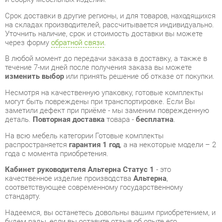
через форму
обратной связи
.
В любой момент до передачи заказа в доставку, а также в
течение 7-ми дней после получения заказа вы можете
изменить выбор
или принять решение об отказе от покупки.
Несмотря на качественную упаковку, готовые комплекты
могут быть повреждены при транспортировке. Если Вы
заметили дефект при приёме - мы заменим поврежденную
деталь.
Повторная доставка
товара -
бесплатна
.
На всю мебель категории Готовые комплекты
распространяется
гарантия 1 год
, а на некоторые модели – 2
года с момента приобретения.
Кабинет руководителя Альтерна Статус 1
- это
качественное изделие производства
Альтерна
,
соответствующее современному государственному
стандарту.
Надеемся, вы останетесь довольны вашим приобретением, и
будем рады, если вы оставите отзыв об опыте его
использования, который поможет сориентироваться нашим
будущим покупателям.
Кроме формы
обратной связи
получить развёрнутую
консультацию, фото и видеообзор продукции вы можете по