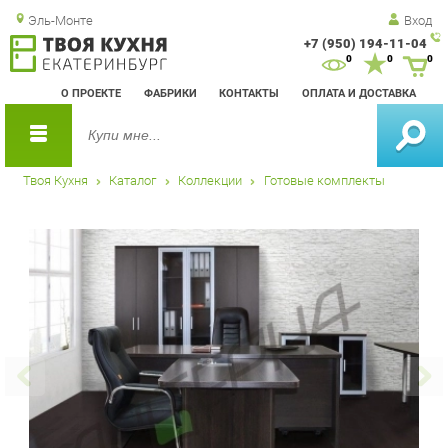
Эль-Монте
Вход
+7 (950) 194-11-04
Зак
0
0
0
обр
О ПРОЕКТЕ
ФАБРИКИ
КОНТАКТЫ
ОПЛАТА И ДОСТАВКА
зво
Твоя Кухня
Каталог
Коллекции
Готовые комплекты