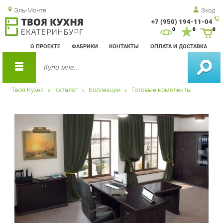
Эль-Монте
Вход
+7 (950) 194-11-04
Зак
0
0
0
обр
О ПРОЕКТЕ
ФАБРИКИ
КОНТАКТЫ
ОПЛАТА И ДОСТАВКА
зво
Твоя Кухня
Каталог
Коллекции
Готовые комплекты