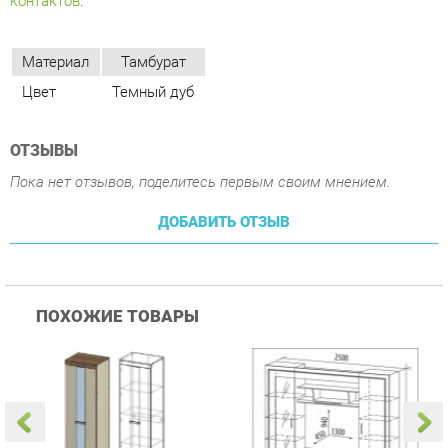
ОТЗЫВЫ
Пока нет отзывов, поделитесь первым своим мнением.
ДОБАВИТЬ ОТЗЫВ
ПОХОЖИЕ ТОВАРЫ
Гостиная Стиль
Гостиная Витра
К
Атлантида-2 Венге-дуб
Симфония 7.10
п
Белфорд
А
с
26 590 ₽
58 490 ₽
Купить
Купить