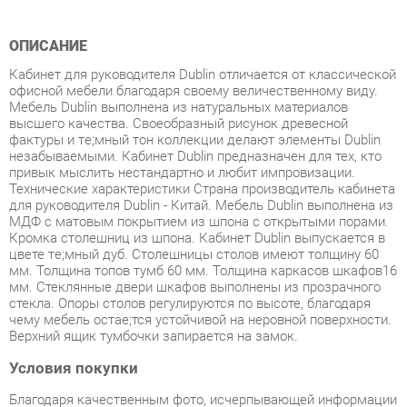
Кабинет для руководителя Dublin отличается от классической
офисной мебели благодаря своему величественному виду.
Мебель Dublin выполнена из натуральных материалов
высшего качества. Своеобразный рисунок древесной
фактуры и тe;мный тон коллекции делают элементы Dublin
незабываемыми. Кабинет Dublin предназначен для тех, кто
привык мыслить нестандартно и любит импровизации.
Технические характеристики Страна производитель кабинета
для руководителя Dublin - Китай. Мебель Dublin выполнена из
МДФ с матовым покрытием из шпона с открытыми порами.
Кромка столешниц из шпона. Кабинет Dublin выпускается в
цвете тe;мный дуб. Столешницы столов имеют толщину 60
мм. Толщина топов тумб 60 мм. Толщина каркасов шкафов16
мм. Стеклянные двери шкафов выполнены из прозрачного
стекла. Опоры столов регулируются по высоте, благодаря
чему мебель остаe;тся устойчивой на неровной поверхности.
Верхний ящик тумбочки запирается на замок.
Условия покупки
Благодаря качественным фото, исчерпывающей информации
о характеристиках и параметрах, а также отзывам
покупателей маркетплэйса «Кухни Екатеринбург» купить
товар «Кабинет руководителя POINTEX Dublin набор 2 темный
дуб» категории Готовые комплекты производства Pointex с