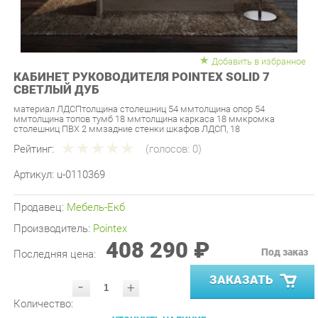
Добавить в избранное
КАБИНЕТ РУКОВОДИТЕЛЯ POINTEX SOLID 7
СВЕТЛЫЙ ДУБ
материал ЛДСПтолщина столешниц 54 ммтолщина опор 54
ммтолщина топов тумб 18 ммтолщина каркаса 18 ммкромка
столешниц ПВХ 2 ммзадние стенки шкафов ЛДСП, 18
Рейтинг:
(голосов:
0
)
Артикул:
u-0110369
Продавец:
Мебель-Екб
Производитель:
Pointex
408 290 ₽
Под заказ
Последняя цена:
ЗАКАЗАТЬ
-
+
Количество:
УТОЧНИТЬ НАЛИЧИЕ