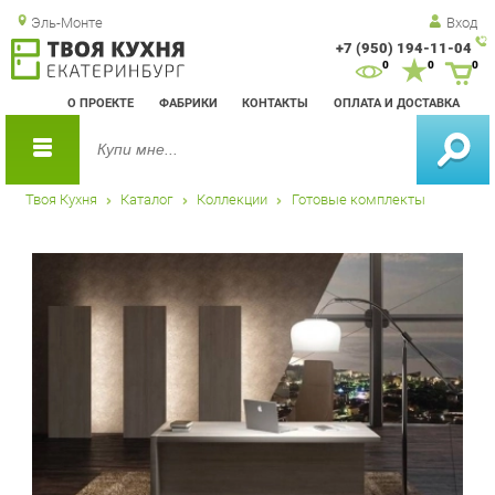
Эль-Монте
Вход
+7 (950) 194-11-04
Зак
0
0
0
обр
О ПРОЕКТЕ
ФАБРИКИ
КОНТАКТЫ
ОПЛАТА И ДОСТАВКА
зво
Твоя Кухня
Каталог
Коллекции
Готовые комплекты