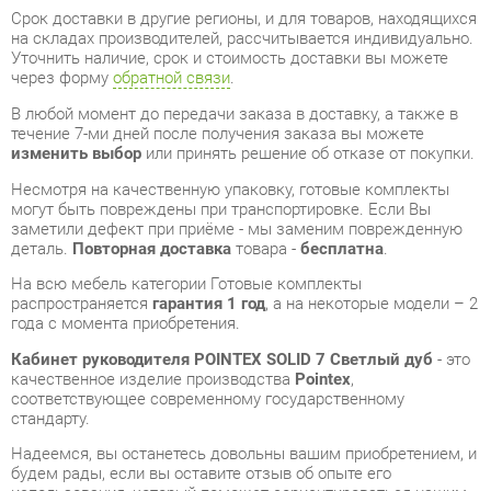
В любой момент до передачи заказа в доставку, а также в
течение 7-ми дней после получения заказа вы можете
изменить выбор
или принять решение об отказе от покупки.
Несмотря на качественную упаковку, готовые комплекты
могут быть повреждены при транспортировке. Если Вы
заметили дефект при приёме - мы заменим поврежденную
деталь.
Повторная доставка
товара -
бесплатна
.
На всю мебель категории Готовые комплекты
распространяется
гарантия 1 год
, а на некоторые модели – 2
года с момента приобретения.
Кабинет руководителя POINTEX SOLID 7 Светлый дуб
- это
качественное изделие производства
Pointex
,
соответствующее современному государственному
стандарту.
Надеемся, вы останетесь довольны вашим приобретением, и
будем рады, если вы оставите отзыв об опыте его
использования, который поможет сориентироваться нашим
будущим покупателям.
Кроме формы
обратной связи
получить развёрнутую
консультацию, фото и видеообзор продукции вы можете по
e-mail, телефону в Екатеринбурге и через мессенджеры