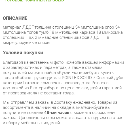
ОПИСАНИЕ
материал ЛДСПтолщина столешниц 54 ммтолщина опор 54
ммтолщина топов тумб 18 ммтолщина каркаса 18 ммкромка
столешниц ПВХ 2 ммзадние стенки шкафов ЛДСП, 18
ммрегулируемые опоры
Условия покупки
Благодаря качественным фото, исчерпывающей информации
о характеристиках и параметрах, а также отзывам
покупателей маркетплэйса «Кухни Екатеринбург» купить
товар «Кабинет руководителя POINTEX SOLID 7 Светлый дуб»
категории Готовые комплекты производства Pointex с
доставкой из Екатеринбурга по цене со скидкой и гарантией
от производителя не составит труда.
Мы отправляем заказы в доставку ежедневно. Товары из
ассортимента в наличии на складе в Екатеринбурге вы
получите не позднее
48-ми часов
с момента оформления
заказа. Дополнительно вы можете заказать подъём на этаж
и сборку мебельных изделий.
Срок доставки в другие регионы, и для товаров, находящихся
на складах производителей, рассчитывается индивидуально.
Уточнить наличие, срок и стоимость доставки вы можете
через форму
обратной связи
.