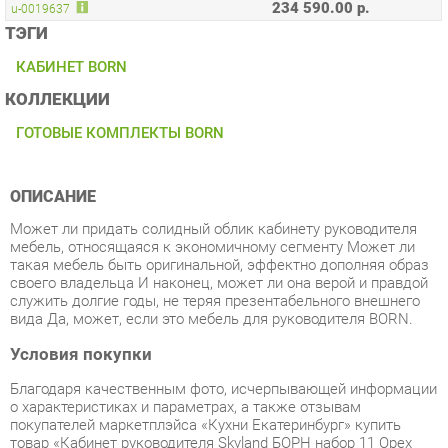
КАБИНЕТ BORN
КОЛЛЕКЦИИ
ГОТОВЫЕ КОМПЛЕКТЫ BORN
ОПИСАНИЕ
Может ли придать солидный облик кабинету руководителя
мебель, относящаяся к экономичному сегменту Может ли
такая мебель быть оригинальной, эффектно дополняя образ
своего владельца И наконец, может ли она верой и правдой
служить долгие годы, не теряя презентабельного внешнего
вида Да, может, если это мебель для руководителя BORN.
Условия покупки
Благодаря качественным фото, исчерпывающей информации
о характеристиках и параметрах, а также отзывам
покупателей маркетплэйса «Кухни Екатеринбург» купить
товар «Кабинет руководителя Skyland БОРН набор 11 Орех
Даллас» категории Готовые комплекты производства Skyland
с доставкой из Екатеринбурга по цене со скидкой и
гарантией от производителя не составит труда.