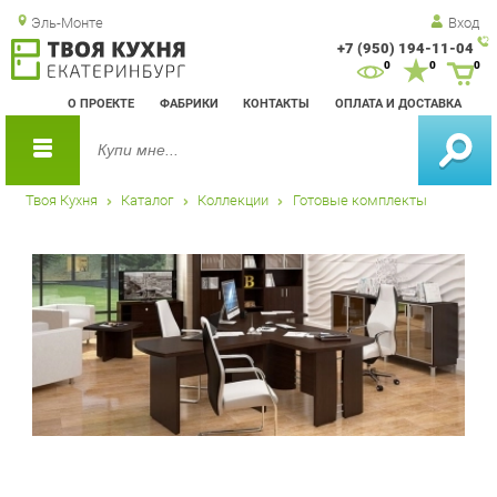
Эль-Монте
Вход
+7 (950) 194-11-04
Зак
0
0
0
обр
О ПРОЕКТЕ
ФАБРИКИ
КОНТАКТЫ
ОПЛАТА И ДОСТАВКА
зво
Твоя Кухня
Каталог
Коллекции
Готовые комплекты