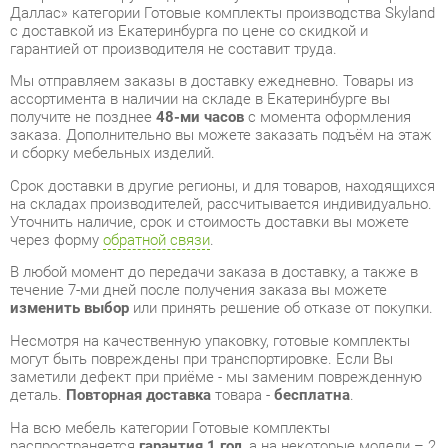
Мы отправляем заказы в доставку ежедневно. Товары из
ассортимента в наличии на складе в Екатеринбурге вы
получите не позднее
48-ми часов
с момента оформления
заказа. Дополнительно вы можете заказать подъём на этаж
и сборку мебельных изделий.
Срок доставки в другие регионы, и для товаров, находящихся
на складах производителей, рассчитывается индивидуально.
Уточнить наличие, срок и стоимость доставки вы можете
через форму
обратной связи
.
В любой момент до передачи заказа в доставку, а также в
течение 7-ми дней после получения заказа вы можете
изменить выбор
или принять решение об отказе от покупки.
Несмотря на качественную упаковку, готовые комплекты
могут быть повреждены при транспортировке. Если Вы
заметили дефект при приёме - мы заменим поврежденную
деталь.
Повторная доставка
товара -
бесплатна
.
На всю мебель категории Готовые комплекты
распространяется
гарантия 1 год
, а на некоторые модели – 2
года с момента приобретения.
Кабинет руководителя Skyland БОРН набор 11 Орех Даллас
- это качественное изделие производства
Skyland
,
соответствующее современному государственному