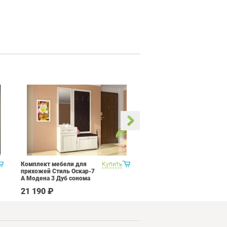
Комплект мебели для
Купить
Кухня Трия Прованс 1
прихожей Стиль Оскар-7
А Модена 3 Дуб сонома
светлый Крем
21 190 ₽
82 990 ₽