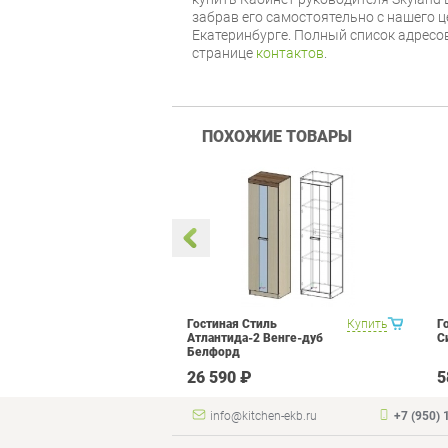
забрав его самостоятельно с нашего ц
Екатеринбурге. Полный список адресо
странице
контактов
.
ПОХОЖИЕ ТОВАРЫ
метра Витра
Купить
Гостиная Стиль
Купить
Г
ор 14
Атлантида-2 Венге-дуб
С
Белфорд
 ₽
26 590 ₽
5
info@kitchen-ekb.ru
+7 (950) 