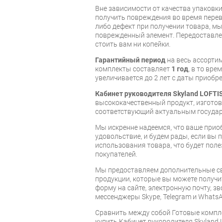
Вне зависимости от качества упаковк
получить повреждения во время перев
либо дефект при получении товара, м
поврежденный элемент. Передоставлен
стоить вам ни копейки.
Гарантийный период
на весь ассорти
комплекты составляет
1 год
, в то вр
увеличивается до 2 лет с даты приобре
Кабинет руководителя Skyland LOFTI
высококачественный продукт, изгот
соответствующий актуальным госуда
Мы искренне надеемся, что ваше прио
удовольствие, и будем рады, если вы
использования товара, что будет пол
покупателей.
Мы предоставляем дополнительные св
продукции, которые вы можете получи
форму на сайте, электронную почту, зв
мессенджеры Skype, Telegram и WhatsA
Cравнить между собой Готовые компл
купить Кабинет руководителя Skyland