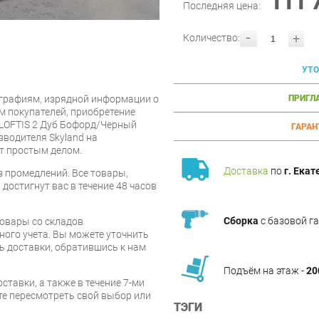
111 
Последняя цена:
-
+
Количество:
УТО
графиям, изрядной информации о
ПРИГЛ
 покупателей, приобретение
 LOFTIS 2 Дуб Бофорд/Черный
ГАРАН
зводителя Skyland на
т простым делом.
Доставка
по
г. Екат
 промедлений. Все товары,
достигнут вас в течение 48 часов
Сборка
с базовой г
товары со складов
ого учета. Вы можете уточнить
ть доставки, обратившись к нам
Подъём на этаж -
20
ставки, а также в течение 7-ми
те пересмотреть свой выбор или
ТЭГИ