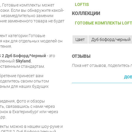
LOFTIS
и, Готовые комплекты может
озки. Если вы обнаружите какой-
КОЛЛЕКЦИИ
ы незамедлительно заменим
ие замененного товара не будет
ГОТОВЫЕ КОМПЛЕКТЫ LOFT
мент категории Готовые
Цвет
Дуб бофорд/черный
емя как для отдельных моделей он
тения.
S 2 Дуб Бофорд/Черный
- это
ОТЗЫВЫ
овленный
Skyland
,
Пока нет отзывов, поделитесь
рственным стандартам.
бретение принесет вам
ДОБ
 поделитесь своим опытом
езным для наших будущих
едения, фото и обзоры
ть, связавшись с нами через
онок в Екатеринбург или через
pp.
екты можно в нашем шоу-руме и
 LOFTIS 2 Дуб Бофорд/Черный,