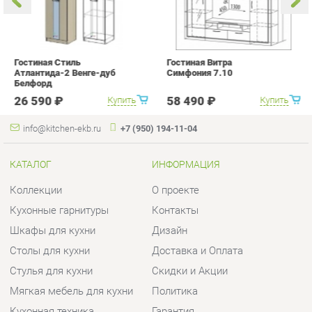
с
26 590 ₽
58 490 ₽
Купить
Купить
info@kitchen-ekb.ru
+7 (950) 194-11-04
КАТАЛОГ
ИНФОРМАЦИЯ
Коллекции
О проекте
Кухонные гарнитуры
Контакты
Шкафы для кухни
Дизайн
Столы для кухни
Доставка и Оплата
Стулья для кухни
Скидки и Акции
Мягкая мебель для кухни
Политика
Кухонная техника
Гарантия
Комплектующие для кухни
Помощь
Кухонная сантехника
ГОРОДА
КОНТАКТЫ
Весь мир
Шоурум и склад самовывоза