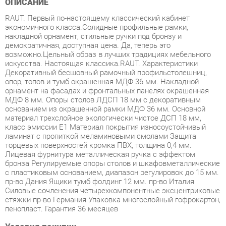
накладной орнамент, стильные ручки под бронзу и
демократичная, доступная цена. Да, теперь это
возможно.Цельный образ в лучших традициях мебельного
искусства. Настоящая классика.RAUT. Характеристики
Декоративный бесшовный рамочный профильстолешниц,
опор, топов и тумб окрашенная МДФ 36 мм. Накладной
орнамент на фасадах и фронтальных панелях окрашенная
МДФ 8 мм. Опоры столов ЛДСП 18 мм с декоративным
основанием из окрашенной рамки МДФ 36 мм. Основной
материал трехслойное экологически чистое ДСП 18 мм,
класс эмиссии Е1 Материал покрытия износоустойчивый
ламинат с пропиткой меламиновыми смолами Защита
торцевых поверхностей кромка ПВХ, толщина 0,4 мм.
Лицевая фурнитура металлическая ручка с эффектом
бронза Регулируемые опоры столов и шкафовметаллические
с пластиковым основанием, диапазон регулировок до 15 мм.
пр-во Дания Ящики тумб фолдинг 12 мм. пр-во Италия
Силовые сочленения четырехкомпонентные эксцентриковые
стяжки пр-во Германия Упаковка многослойный гофрокартон,
пенопласт. Гарантия 36 месяцев
Условия покупки
Благодаря качественным фото, исчерпывающей информации
о характеристиках и параметрах, а также отзывам
покупателей маркетплэйса «Кухни Екатеринбург» купить