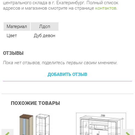
Цвет
Дуб девон
ОТЗЫВЫ
Пока нет отзывов, поделитесь первым своим мнением.
ДОБАВИТЬ ОТЗЫВ
ПОХОЖИЕ ТОВАРЫ
Гостиная Стиль
Гостиная Витра
К
Атлантида-2 Венге-дуб
Симфония 7.10
п
Белфорд
А