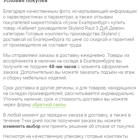
товар «Кабинет руководителя Skyland Raut 5 Дуб Девон»
категории Готовые комплекты производства Skyland с
доставкой из Екатеринбурга по цене со скидкой и гарантией
от производителя не составит труда.
Мы отправляем заказы в доставку ежедневно. Товары из
ассортимента в наличии на складе в Екатеринбурге вы
получите не позднее
48-ми часов
с момента оформления
заказа. Дополнительно вы можете заказать подъём на этаж
и сборку мебельных изделий.
Срок доставки в другие регионы, и для товаров, находящихся
на складах производителей, рассчитывается индивидуально.
Уточнить наличие, срок и стоимость доставки вы можете
через форму
обратной связи
.
В любой момент до передачи заказа в доставку, а также в
течение 7-ми дней после получения заказа вы можете
изменить выбор
или принять решение об отказе от покупки.
Несмотря на качественную упаковку, готовые комплекты
могут быть повреждены при транспортировке. Если Вы
заметили дефект при приёме - мы заменим поврежденную
деталь.
Повторная доставка
товара -
бесплатна
.
На всю мебель категории Готовые комплекты
распространяется
гарантия 1 год
, а на некоторые модели – 2