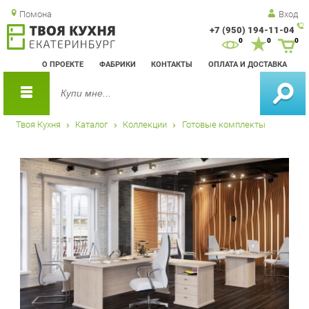
Помона
Вход
+7 (950) 194-11-04
Зак
0
0
0
обр
О ПРОЕКТЕ
ФАБРИКИ
КОНТАКТЫ
ОПЛАТА И ДОСТАВКА
зво
Твоя Кухня
Каталог
Коллекции
Готовые комплекты