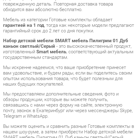
гарантией на 1 год
, тогда как некоторые модели предлагают
гарантийный срок до 2 лет со дня покупки.
Набор детской мебели SMART мебель Пилигрим 01 Дуб
каньон светлый/Серый
- это высококачественный продукт,
изготовленный
Smart мебель
, соответствующий актуальным
государственным стандартам.
Мы искренне надеемся, что ваше приобретение принесет
вам удовольствие, и будем рады, если вы поделитесь своим
опытом использования товара, что будет полезным для
наших будущих покупателей.
Мы предоставляем дополнительные сведения, фото и
обзоры продукции, которые вы можете получить,
связавшись с нами через форму на сайте, электронную
почту, звонок в Екатеринбург или через мессенджеры Skype,
Telegram и WhatsApp.
Вы можете оценить и сравнить разные Готовые комплекты в
нашем шоу-руме, а затем приобрести Набор детской мебели
SMART мебель Пилигрим 01 Дуб каньон светлый/Серый,
самостоятельно забрав его со склада в Екатеринбурге. Вся
информация о наших адресах и магазинах доступна на
странице
контактов
.