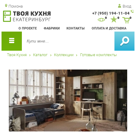
Помона
Вход
+7 (950) 194-11-04
Зак
0
0
0
обр
О ПРОЕКТЕ
ФАБРИКИ
КОНТАКТЫ
ОПЛАТА И ДОСТАВКА
зво
Твоя Кухня
Каталог
Коллекции
Готовые комплекты