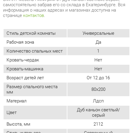
Стиль детской комнаты
Универсальные
Рабочая зона
Да
Количество спальных мест
1
Кровать-чердак
Нет
Кровать-машинка
Нет
Возраст детей лет
От 12 до 16
Размер спального места
80х200
мм
Материал
Лдсп
Дуб каньон светлый/
Цвет
серый
Высота, мм
2112
Стиль интерьера
Современный
ОТЗЫВЫ
Пока нет отзывов, поделитесь первым своим мнением.