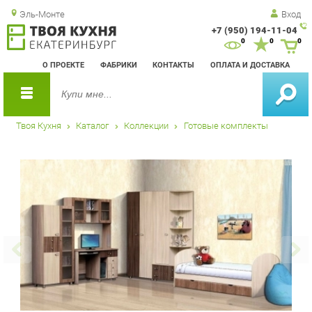
Эль-Монте
Вход
+7 (950) 194-11-04
Зак
0
0
0
обр
О ПРОЕКТЕ
ФАБРИКИ
КОНТАКТЫ
ОПЛАТА И ДОСТАВКА
зво
Твоя Кухня
Каталог
Коллекции
Готовые комплекты