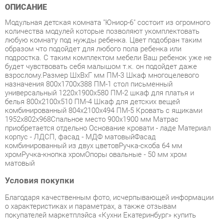
количества модулей которые позволяют укомплектовать
любую комнату под нужды ребенка. Цвет подобран таким
образом что подойдет для любого пола ребенка или
подростка. С таким комплектом мебели Ваш ребенок уже не
будет чувствовать себя малышом т.к. он подойдет даже
взрослому.Размер ШхВхГ мм ПМ-3 Шкаф многоцелевого
назначения 800х1700х388 ПМ-1 стол письменный
универсальный 1220х1900х580 ПМ-2 шкаф для платья и
белья 800х2100х510 ПМ-4 Шкаф для детских вещей
комбинированный 804х2100х494 ПМ-5 Кровать с ящиками
1952х802х968Спальное место 900х1900 мм Матрас
приобретается отдельно Основание кровати - ладе Материал
корпус - ЛДСП, фасад - МДФ матовыйФасад
комбинированный из двух цветовРучка-скоба 64 мм
хромРучка-кнопка хромОпоры овальные - 50 мм хром
матовый
Условия покупки
Благодаря качественным фото, исчерпывающей информации
о характеристиках и параметрах, а также отзывам
покупателей маркетплэйса «Кухни Екатеринбург» купить
товар «Набор для детской Марибель Юниор-6» категории
Готовые комплекты производства Марибель с доставкой из
Екатеринбурга по цене со скидкой и гарантией от
производителя не составит труда.