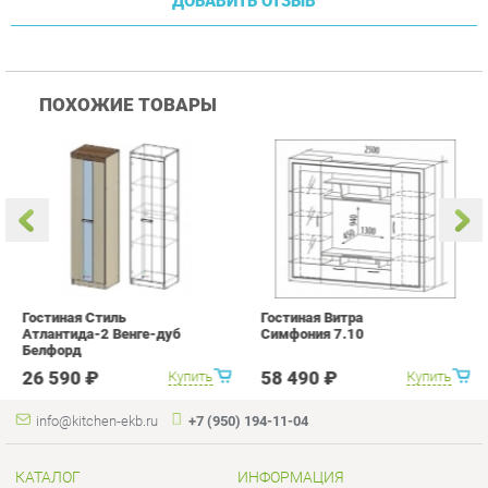
Гостиная Стиль
Гостиная Витра
К
Атлантида-2 Венге-дуб
Симфония 7.10
п
Белфорд
А
с
26 590 ₽
58 490 ₽
Купить
Купить
info@kitchen-ekb.ru
+7 (950) 194-11-04
КАТАЛОГ
ИНФОРМАЦИЯ
Коллекции
О проекте
Кухонные гарнитуры
Контакты
Шкафы для кухни
Дизайн
Столы для кухни
Доставка и Оплата
Стулья для кухни
Скидки и Акции