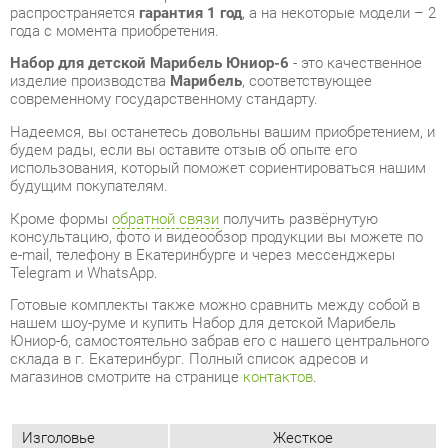
современному государственному стандарту.
Надеемся, вы останетесь довольны вашим приобретением, и
будем рады, если вы оставите отзыв об опыте его
использования, который поможет сориентироваться нашим
будущим покупателям.
Кроме формы
обратной связи
получить развёрнутую
консультацию, фото и видеообзор продукции вы можете по
e-mail, телефону в Екатеринбурге и через мессенджеры
Telegram и WhatsApp.
Готовые комплекты также можно сравнить между собой в
нашем шоу-руме и купить Набор для детской Марибель
Юниор-6, самостоятельно забрав его с нашего центрального
склада в г. Екатеринбург. Полный список адресов и
магазинов смотрите на странице
контактов
.
Изголовье
Жесткое
Спальное место,
90x190
см
Матрас в
Нет
комплекте