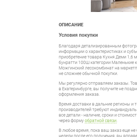
ОПИСАНИЕ
Условия покупки
Благодаря детализированным фотогр
информации о характеристиках и суб
приобретение товара Кухня Деми 1,6 
бунратти 100Ш категории Маленькие к
Можгинский лесокомбинат на маркетпл
не сложнее обычной покупки.
Мы регулярно отправляем заказы. Тов
в Екатеринбурге, вы получите не поздн
оформления заказа.
Время доставки в дальние регионы и 
производителей требуют индивидуальн
все детали - наличие, сроки и стоимос
через форму
обратной связи
.
В любое время, пока ваш заказ еще не 
недели после его получения, вы вправ