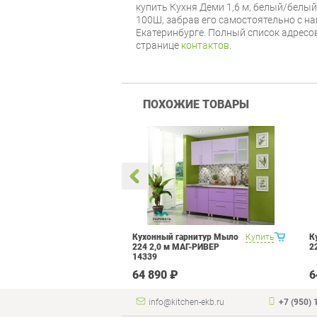
купить Кухня Деми 1,6 м, белый/белый
100Ш, забрав его самостоятельно с н
Екатеринбурге. Полный список адресо
странице
контактов
.
ПОХОЖИЕ ТОВАРЫ
гарнитур Мыло
Купить
Кухонный гарнитур Мыло
Купить
К
 МАГ-РИВЕР 975
224 2,0 м МАГ-РИВЕР
2
14339
₽
64 890 ₽
6
info@kitchen-ekb.ru
+7 (950) 