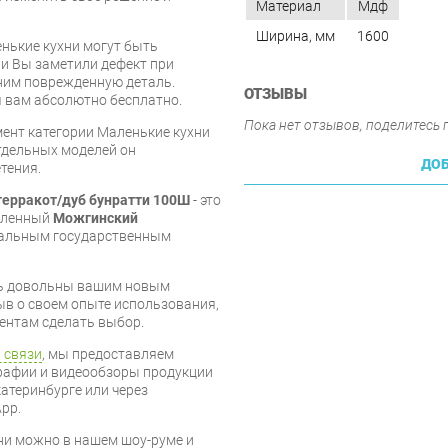
Материал
Мдф
Ширина, мм
1600
нькие кухни могут быть
и Вы заметили дефект при
ним поврежденную деталь.
ОТЗЫВЫ
 вам абсолютно бесплатно.
Пока нет отзывов, поделитесь
мент категории Маленькие кухни
отдельных моделей он
ДОБ
тения.
терракот/дуб бунратти 100Ш
- это
овленный
Можгинский
уальным государственным
есь довольны вашим новым
ыв о своем опыте использования,
ентам сделать выбор.
 связи
, мы предоставляем
рафии и видеообзоры продукции
катеринбурге или через
pp.
ни можно в нашем шоу-руме и