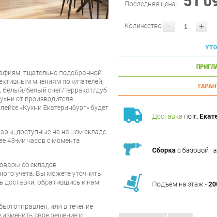
51 0
Последняя цена:
-
+
Количество:
УТО
ПРИГЛ
афиям, тщательно подобранной
ъективным мнениям покупателей,
ГАРАН
м, белый/белый снег/терракот/дуб
ухни от производителя
ейсе «Кухни Екатеринбург» будет
Доставка
по
г. Екат
ары, доступные на нашем складе
ее 48-ми часов с момента
Сборка
с базовой г
товары со складов
ого учета. Вы можете уточнить
ть доставки, обратившись к нам
Подъём на этаж -
20
был отправлен, или в течение
е изменить свое решение и