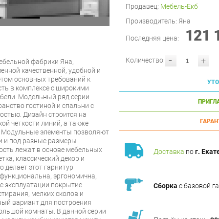
Продавец:
Мебель-Екб
Производитель:
Яна
121 
Последняя цена:
-
+
Количество:
ебельной фабрики Яна,
нной качественной, удобной и
етом основных требований к
УТО
ть в комплексе с широкими
ели. Модельный ряд серии
ПРИГЛ
анство гостиной и спальни с
стью. Дизайн строится на
ГАРАН
кой четкости линий, а также
й. Модульные элементы позволяют
и и под разные размеры
ость лежат в основе мебельных
Доставка
по
г. Екат
тка, классический декор и
о делает этот гарнитур
офункциональна, эргономична,
се эксплуатации покрытие
Сборка
с базовой г
стирания, мелких сколов и
чный вариант для построения
ольшой комнаты. В данной серии