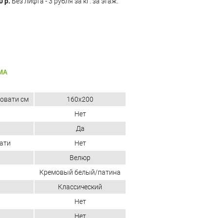
0 р.
Без лифта - 3 рубля за кг. за этаж.
МА
овати см
160x200
Нет
Да
ати
Нет
Велюр
Кремовый белый/патина
Классический
Нет
Нет