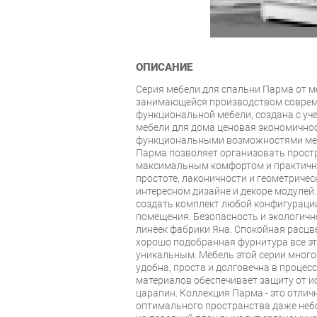
ОПИСАНИЕ
Серия мебели для спальни Парма от м
занимающейся производством совреме
функциональной мебели, создана с уч
мебели для дома ценовая экономичнос
функциональными возможностями меб
Парма позволяет организовать простр
максимальным комфортом и практично
простоте, лаконичности и геометричес
интересном дизайне и декоре модуле
создать комплект любой конфигураци
помещения. Безопасность и экологичн
линеек фабрики Яна. Спокойная расцве
хорошо подобранная фурнитура все эт
уникальным. Мебель этой серии мног
удобна, проста и долговечна в процес
материалов обеспечивает защиту от и
царапин. Коллекция Парма - это отли
оптимального пространства даже неб