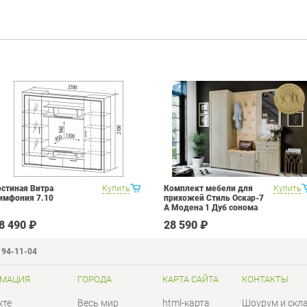
остиная Витра
Купить
Комплект мебели для
Купить
имфония 7.10
прихожей Стиль Оскар-7
А Модена 1 Дуб сонома
светлый Крем
8 490 ₽
28 590 ₽
194-11-04
МАЦИЯ
ГОРОДА
КАРТА САЙТА
КОНТАКТЫ
кте
Весь мир
html-карта
Шоурум и скл