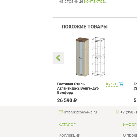
на странице
контактов
.
ПОХОЖИЕ ТОВАРЫ
метра Витра
Купить
Гостиная Стиль
Купить
Г
ор 13
Атлантида-2 Венге-дуб
С
Белфорд
 ₽
26 590 ₽
5
info@kitchen-ekb.ru
+7 (950) 
КАТАЛОГ
ИНФОР
Коллекции
О прое