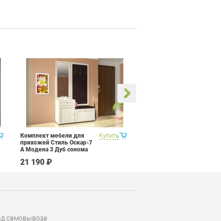
Комплект мебели для
Купить
Кухня 3 метра Витра
прихожей Стиль Оскар-7
Палермо 8 Набор 11
А Модена 3 Дуб сонома
светлый Крем
21 190 ₽
178 890 ₽
ад самовывоза