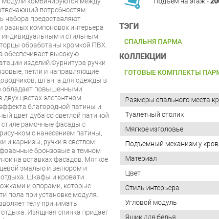
а модули комбинируются между
Подъём на этаж -
20
 отвечающий потребностям
ть набора предоставляют
ТЭГИ
и разных компоновок интерьера
го индивидуальным и стильным.
СПАЛЬНЯ ПАРМА
 торцы обработаны кромкой ПВХ.
а обеспечивает высокую
КОЛЛЕКЦИИ
атации изделий.Фурнитура ручки
зовые, петли и направляющие
ГОТОВЫЕ КОМПЛЕКТЫ ПАР
оводчиков, штанга для одежды в
ор обладает повышенными
в двух цветах элегантном
Размеры спального места кр
 эффекта благородной патины и
Туалетный столик
ый цвет дуба со светлой патиной
м стиле рамочные фасады с
Мягкое изголовье
рисунком с нанесением патины,
 и карнизы, ручки в светлом
Подъемный механизм у кров
лифованные бронзовые в темном
Материал
нок на вставках фасадов. Мягкое
нцевой эмалью и велюром и
Цвет
 отдыха. Шкафы и кровати
ожками и опорами, которые
Стиль интерьера
и пола при установке модуля.
Угловой модуль
зволяет телу принимать
 отдыха. Изящная спинка придает
Ящик для белья