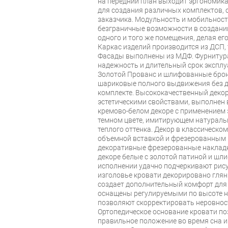
на передний план выходит эргономик
для создания различных комплектов,
заказчика. Модульность и мобильнос
безграничные возможности в создани
одного и того же помещения, делая е
Каркас изделий производится из ДСП,
Фасады выполнены из МДФ. Фурнитур
надежность и длительный срок эксплу
Золотой Прованс и шлифованные брон
шариковые полного выдвижения без д
комплекте. Высококачественный дек
эстетическими свойствами, выполнен 
кремово-белом декоре с применением
темном цвете, имитирующем натуральн
теплого оттенка. Декор в классическо
объемной вставкой и фрезерованным 
декоративные фрезерованные накладки
декоре белые с золотой патиной и ш
исполнении удачно подчеркивают рису
изголовье кровати декорировано гля
создает дополнительный комфорт для
оснащены регулируемыми по высоте н
позволяют скорректировать неровност
Ортопедическое основание кровати по
правильное положение во время сна и