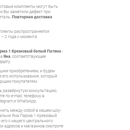
готовые комплекты могут быть
и Вы заметили дефект при
еталь.
Повторная доставка
мплекты распространяется
 – 2 года с момента
арма 1 Кремовый белый Патина
-
ва
Яна
, соответствующее
дарту.
шим приобретением, и будем
е его использования, который
дущим покупателям.
ь развёрнутую консультацию,
е по e-mail, телефону в
legram и WhatsApp.
нить между собой в нашем шоу-
пальни Яна Парма 1 Кремовый
 его с нашего центрального
сок адресов и магазинов смотрите