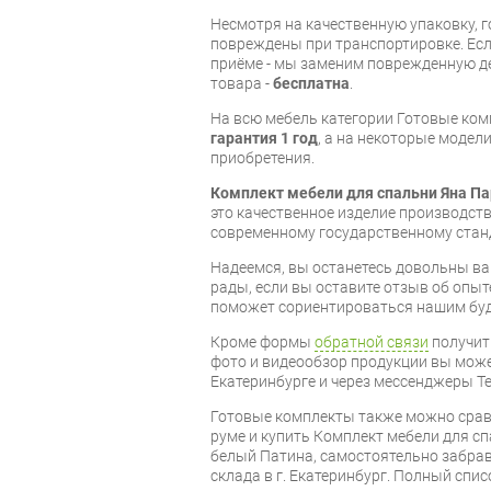
Несмотря на качественную упаковку, 
повреждены при транспортировке. Есл
приёме - мы заменим поврежденную д
товара -
бесплатна
.
На всю мебель категории Готовые ко
гарантия 1 год
, а на некоторые модели
приобретения.
Комплект мебели для спальни Яна П
это качественное изделие производст
современному государственному стан
Надеемся, вы останетесь довольны ва
рады, если вы оставите отзыв об опыт
поможет сориентироваться нашим бу
Кроме формы
обратной связи
получит
фото и видеообзор продукции вы может
Екатеринбурге и через мессенджеры Te
Готовые комплекты также можно срав
руме и купить Комплект мебели для с
белый Патина, самостоятельно забрав
склада в г. Екатеринбург. Полный спи