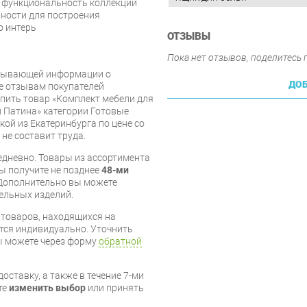
и функциональность коллекции
ности для построения
о интерь
ОТЗЫВЫ
Пока нет отзывов, поделитесь
рпывающей информации о
ДОБ
же отзывам покупателей
упить товар «Комплект мебели для
 Патина» категории Готовые
ой из Екатеринбурга по цене со
 не составит труда.
дневно. Товары из ассортимента
вы получите не позднее
48-ми
Дополнительно вы можете
бельных изделий.
я товаров, находящихся на
тся индивидуально. Уточнить
вы можете через форму
обратной
оставку, а также в течение 7-ми
те
изменить выбор
или принять