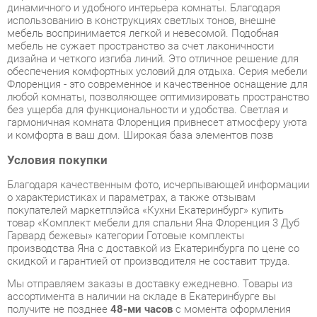
обеспечения комфортных условий для отдыха. Серия мебели
Флоренция - это современное и качественное оснащение для
любой комнаты, позволяющее оптимизировать пространство
без ущерба для функциональности и удобства. Светлая и
гармоничная комната Флоренция привнесет атмосферу уюта
и комфорта в ваш дом. Широкая база элементов позв
Условия покупки
Благодаря качественным фото, исчерпывающей информации
о характеристиках и параметрах, а также отзывам
покупателей маркетплэйса «Кухни Екатеринбург» купить
товар «Комплект мебели для спальни Яна Флоренция 3 Дуб
Гарвард бежевы» категории Готовые комплекты
производства Яна с доставкой из Екатеринбурга по цене со
скидкой и гарантией от производителя не составит труда.
Мы отправляем заказы в доставку ежедневно. Товары из
ассортимента в наличии на складе в Екатеринбурге вы
получите не позднее
48-ми часов
с момента оформления
заказа. Дополнительно вы можете заказать подъём на этаж
и сборку мебельных изделий.
Срок доставки в другие регионы, и для товаров, находящихся
на складах производителей, рассчитывается индивидуально.
Уточнить наличие, срок и стоимость доставки вы можете
через форму
обратной связи
.