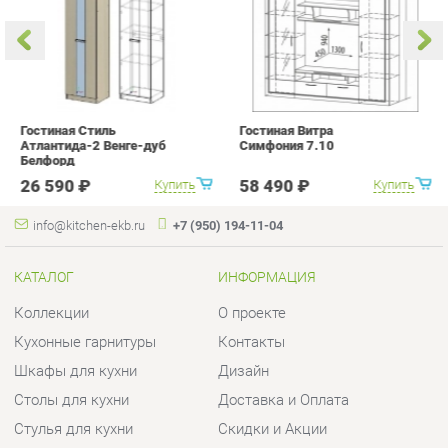
с
26 590 ₽
58 490 ₽
Купить
Купить
info@kitchen-ekb.ru
+7 (950) 194-11-04
КАТАЛОГ
ИНФОРМАЦИЯ
Коллекции
О проекте
Кухонные гарнитуры
Контакты
Шкафы для кухни
Дизайн
Столы для кухни
Доставка и Оплата
Стулья для кухни
Скидки и Акции
Мягкая мебель для кухни
Политика
Кухонная техника
Гарантия
Комплектующие для кухни
Помощь
Кухонная сантехника
ГОРОДА
КОНТАКТЫ
Весь мир
Шоурум и склад самовывоза