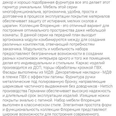
обеспечивает защиту от истирания, мелких сколов и
царапин. Коллекция Флоренция - это отличный вариант для
построения оптимального пространства даже небольшой
комнаты. В данной серии на передний план выходит
эргономика модули комбинируются между для создания
различных комплектов, отвечающий потребностям
заказчика. Модульность и мобильность набора
предоставляют безграничные возможности в создании
разных компоновок интерьера одного и того же помещения,
делая его индивидуальным и стильным. Каркас изделий
производится из ДСП, торцы обработаны кромкой ПВХ.
Фасады выполнены из МДФ. Декоративные накладки - МДФ
в пленке ПВХ с эффектом патины. Фурнитура ручки
металлические под полированную бронзу, направляющие
шариковые частичного выдвижения без доводчиков - Hettich
производства Германии обеспечивает высокую надежность
и длительный срок эксплуатации изделий. Изящные ножки
покрыты эмалью с патиной. Набор мебели Флоренция
выполнен в классическом стиле. Элегантная простота форм
и функциональность коллекции Флоренция представляют
широкие возможности для построения современного,
динамичного и удобного интерьера комнаты. Благодаря
использованию в конструкциях светлых тонов, внешне
мебель воспринимается легкой и невесомой. Подобная
мебель не сужает пространство за счет лаконичности
дизайна и четкого изгиба линий. Это отличное решение для