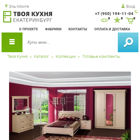
Эль-Монте
Вход
+7 (950) 194-11-04
Зак
0
0
0
обр
О ПРОЕКТЕ
ФАБРИКИ
КОНТАКТЫ
ОПЛАТА И ДОСТАВКА
зво
Твоя Кухня
Каталог
Коллекции
Готовые комплекты