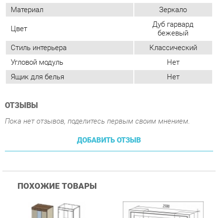
Ящик для белья
Нет
ОТЗЫВЫ
Пока нет отзывов, поделитесь первым своим мнением.
ДОБАВИТЬ ОТЗЫВ
ПОХОЖИЕ ТОВАРЫ
Гостиная Стиль
Гостиная Витра
К
Атлантида-2 Венге-дуб
Симфония 7.10
п
Белфорд
А