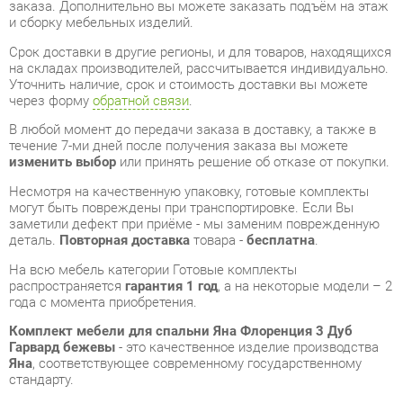
В любой момент до передачи заказа в доставку, а также в
течение 7-ми дней после получения заказа вы можете
изменить выбор
или принять решение об отказе от покупки.
Несмотря на качественную упаковку, готовые комплекты
могут быть повреждены при транспортировке. Если Вы
заметили дефект при приёме - мы заменим поврежденную
деталь.
Повторная доставка
товара -
бесплатна
.
На всю мебель категории Готовые комплекты
распространяется
гарантия 1 год
, а на некоторые модели – 2
года с момента приобретения.
Комплект мебели для спальни Яна Флоренция 3 Дуб
Гарвард бежевы
- это качественное изделие производства
Яна
, соответствующее современному государственному
стандарту.
Надеемся, вы останетесь довольны вашим приобретением, и
будем рады, если вы оставите отзыв об опыте его
использования, который поможет сориентироваться нашим
будущим покупателям.
Кроме формы
обратной связи
получить развёрнутую
консультацию, фото и видеообзор продукции вы можете по
e-mail, телефону в Екатеринбурге и через мессенджеры