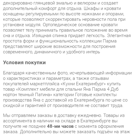
позволяет телу принимать правильное положение во время
сна и отдыха. Изящная спинка придает легкость. Элегантная
простота форм и функциональность коллекции Парма
представляют широкие возможности для построения
современного, динамичного и удобного интерь
Условия покупки
Благодаря качественным фото, исчерпывающей информации
о характеристиках и параметрах, а также отзывам
покупателей маркетплэйса «Кухни Екатеринбург» купить
товар «Комплект мебели для спальни Яна Парма 4 Дуб
нортон темный Патина» категории Готовые комплекты
производства Яна с доставкой из Екатеринбурга по цене со
скидкой и гарантией от производителя не составит труда.
Мы отправляем заказы в доставку ежедневно. Товары из
ассортимента в наличии на складе в Екатеринбурге вы
получите не позднее
48-ми часов
с момента оформления
заказа. Дополнительно вы можете заказать подъём на этаж
и сборку мебельных изделий.
Срок доставки в другие регионы, и для товаров, находящихся
на складах производителей, рассчитывается индивидуально.
Уточнить наличие, срок и стоимость доставки вы можете
через форму
обратной связи
.