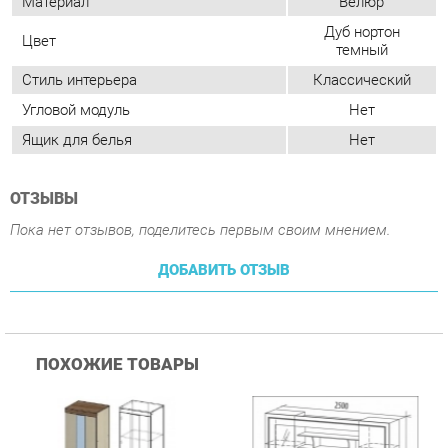
ОТЗЫВЫ
Пока нет отзывов, поделитесь первым своим мнением.
ДОБАВИТЬ ОТЗЫВ
ПОХОЖИЕ ТОВАРЫ
Гостиная Стиль
Гостиная Витра
К
Атлантида-2 Венге-дуб
Симфония 7.10
п
Белфорд
А
с
26 590 ₽
58 490 ₽
Купить
Купить