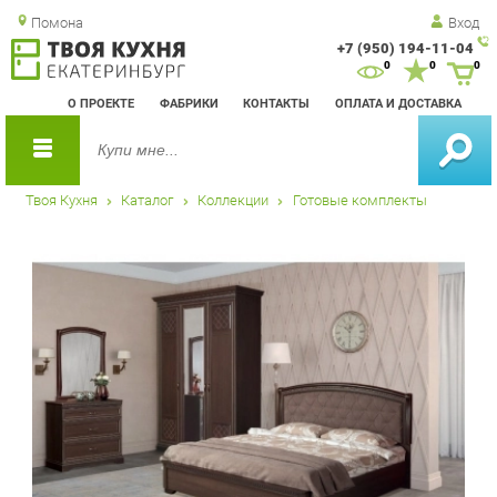
Помона
Вход
+7 (950) 194-11-04
Зак
0
0
0
обр
О ПРОЕКТЕ
ФАБРИКИ
КОНТАКТЫ
ОПЛАТА И ДОСТАВКА
зво
Твоя Кухня
Каталог
Коллекции
Готовые комплекты