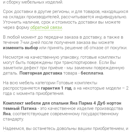
В любой момент до передачи заказа в доставку, а также в
течение 7-ми дней после получения заказа вы можете
изменить выбор
или принять решение об отказе от покупки.
Несмотря на качественную упаковку, готовые комплекты
могут быть повреждены при транспортировке. Если Вы
заметили дефект при приёме - мы заменим поврежденную
деталь.
Повторная доставка
товара -
бесплатна
.
На всю мебель категории Готовые комплекты
распространяется
гарантия 1 год
, а на некоторые модели – 2
года с момента приобретения.
Комплект мебели для спальни Яна Парма 4 Дуб нортон
темный Патина
- это качественное изделие производства
Яна
, соответствующее современному государственному
стандарту.
Надеемся, вы останетесь довольны вашим приобретением, и
будем рады, если вы оставите отзыв об опыте его
использования, который поможет сориентироваться нашим
будущим покупателям.
Кроме формы
обратной связи
получить развёрнутую
консультацию, фото и видеообзор продукции вы можете по
e-mail, телефону в Екатеринбурге и через мессенджеры
Telegram и WhatsApp.