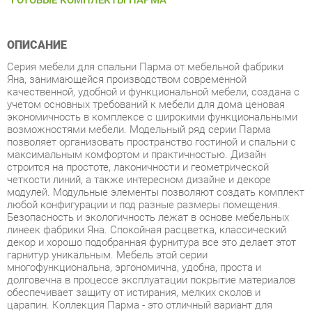
ОПИСАНИЕ
Серия мебели для спальни Парма от мебельной фабрики
Яна, занимающейся производством современной
качественной, удобной и функциональной мебели, создана с
учетом основных требований к мебели для дома ценовая
экономичность в комплексе с широкими функциональными
возможностями мебели. Модельный ряд серии Парма
позволяет организовать пространство гостиной и спальни с
максимальным комфортом и практичностью. Дизайн
строится на простоте, лаконичности и геометрической
четкости линий, а также интересном дизайне и декоре
модулей. Модульные элементы позволяют создать комплект
любой конфигурации и под разные размеры помещения.
Безопасность и экологичность лежат в основе мебельных
линеек фабрики Яна. Спокойная расцветка, классический
декор и хорошо подобранная фурнитура все это делает этот
гарнитур уникальным. Мебель этой серии
многофункциональна, эргономична, удобна, проста и
долговечна в процессе эксплуатации покрытие материалов
обеспечивает защиту от истирания, мелких сколов и
царапин. Коллекция Парма - это отличный вариант для
построения оптимального пространства даже небольшой
комнаты. В данной серии на передний план выходит
эргономика модули комбинируются между для создания
различных комплектов, отвечающий потребностям