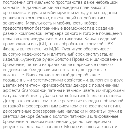
заказчика. Модульность и мобильность набора
предоставляют безграничные возможности в создании
разных компоновок интерьера одного и того же помещения,
делая его индивидуальным и стильным. Каркас изделий
производится из ДСП, торцы обработаны кромкой ПВХ.
Фасады выполнены из МДФ. Фурнитура обеспечивает
высокую надежность и длительный срок эксплуатации
изделий.Фурнитура ручки Золотой Прованс и шлифованные
бронзовые, петли и направляющие шариковые полного
выдвижения без доводчиков, штанга для одежды в
комплекте. Высококачественный декор обладает
повышенными эстетическими свойствами, выполнен в двух
цветах элегантном кремово-белом декоре с применением
эффекта благородной патины и темном цвете, имитирующем
натуральный цвет дуба со светлой патиной теплого оттенка.
Декор в классическом стиле рамочные фасады с объемной
вставкой и фрезерованным рисунком с нанесением патины,
декоративные фрезерованные накладки и карнизы, ручки в
светлом декоре белые с золотой патиной и шлифованные
бронзовые в темном исполнении удачно подчеркивают
рисунок на вставках фасадов. Мягкое изголовье кровати
декорировано глянцевой эмалью и велюром и создает
дополнительный комфорт для отдыха. Шкафы и кровати
оснащены регулируемыми по высоте ножками и опорами,
которые позволяют скорректировать неровности пола при
установке модуля. Ортопедическое основание кровати