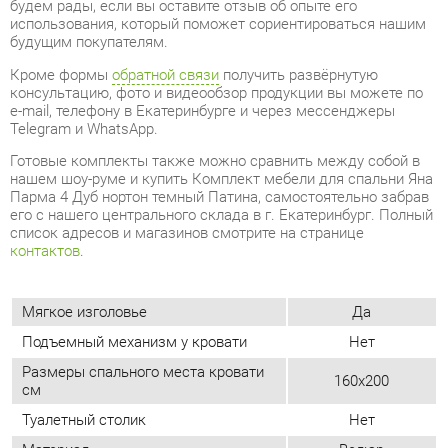
Готовые комплекты также можно сравнить между собой в
нашем шоу-руме и купить Комплект мебели для спальни Яна
Парма 4 Дуб нортон темный Патина, самостоятельно забрав
его с нашего центрального склада в г. Екатеринбург. Полный
список адресов и магазинов смотрите на странице
контактов
.
Мягкое изголовье
Да
Подъемный механизм у кровати
Нет
Размеры спального места кровати
160x200
см
Туалетный столик
Нет
Материал
Велюр
Дуб нортон
Цвет
темный
Стиль интерьера
Классический
Угловой модуль
Нет
Ящик для белья
Нет