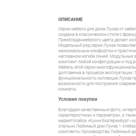
ОПИСАНИЕ
Серия мебели для дома Луиза от меб
создана в классическом стиле с фран
Преобладаниебелого цвета делает кол
Модельный ряд серии Луиза позволяе
максимальным комфортом и практично
наплавном изгибе линий. Модульные 
комплект любой конфигурации и под 
Мебель этой серии многофункциональн
долговечна в процессе эксплуатации.
функциональность коллекции Луиза п
возможности для построения совреме
комнаты.
Условия покупки
Благодаря качественным фото, исче
характеристиках и параметрах, а так
маркетплэйса «Кухни Екатеринбург» к
спальни Любимый дом Луиза 1 Алебас
комплекты производства Любимый дом