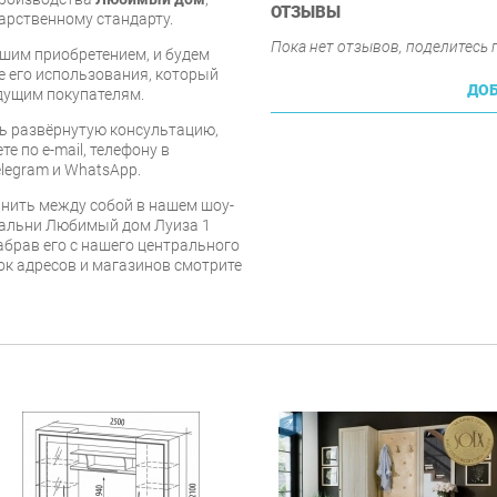
ОТЗЫВЫ
арственному стандарту.
Пока нет отзывов, поделитесь
шим приобретением, и будем
е его использования, который
ДОБ
дущим покупателям.
ь развёрнутую консультацию,
е по e-mail, телефону в
legram и WhatsApp.
нить между собой в нашем шоу-
пальни Любимый дом Луиза 1
брав его с нашего центрального
сок адресов и магазинов смотрите