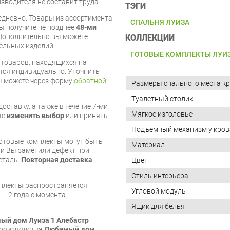
изводителя не составит труда.
ТЭГИ
дневно. Товары из ассортимента
СПАЛЬНЯ ЛУИЗА
вы получите не позднее
48-ми
Дополнительно вы можете
КОЛЛЕКЦИИ
бельных изделий.
ГОТОВЫЕ КОМПЛЕКТЫ ЛУИ
я товаров, находящихся на
тся индивидуально. Уточнить
вы можете через форму
обратной
Размеры спального места кр
Туалетный столик
оставку, а также в течение 7-ми
Мягкое изголовье
те
изменить выбор
или принять
Подъемный механизм у кров
готовые комплекты могут быть
Материал
и Вы заметили дефект при
еталь.
Повторная доставка
Цвет
Стиль интерьера
мплекты распространяется
Угловой модуль
 – 2 года с момента
Ящик для белья
ый дом Луиза 1 Алебастр
 производства
Любимый дом
,