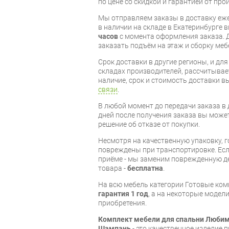
по цене со скидкой и гарантией от про
Мы отправляем заказы в доставку еже
в наличии на складе в Екатеринбурге 
часов
с момента оформления заказа. 
заказать подъём на этаж и сборку ме
Срок доставки в другие регионы, и дл
складах производителей, рассчитывае
наличие, срок и стоимость доставки 
связи
.
В любой момент до передачи заказа в д
дней после получения заказа вы може
решение об отказе от покупки.
Несмотря на качественную упаковку, 
повреждены при транспортировке. Есл
приёме - мы заменим поврежденную д
товара -
бесплатна
.
На всю мебель категории Готовые ко
гарантия 1 год
, а на некоторые модели
приобретения.
Комплект мебели для спальни Любим
Шампань
- это качественное изделие