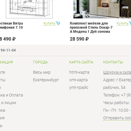
остиная Витра
Купить
Комплект мебели для
Купить
имфония 7.10
прихожей Стиль Оскар-7
А Модена 1 Дуб сонома
светлый Крем
8 490 ₽
28 590 ₽
194-11-04
МАЦИЯ
ГОРОДА
КАРТА САЙТА
КОНТАКТЫ
кте
Весь мир
html-карта
Шоурум и скл
кты
Екатеринбург
xml-карта
Адрес: г.Екат
н
yml-прайс
рабочих, 54
ка и Оплата
Телефон: +7 (9
 и Акции
Часы работы:
ика
Пн - Пт:
10:00 
тия
Отправить со
ь