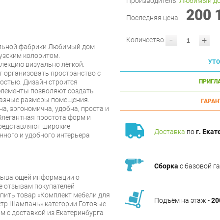
Производитель:
Любимый д
200 
Последняя цена:
-
+
Количество:
ельной фабрики Любимый дом
цузским колоритом.
УТО
лекцию визуально лёгкой.
т организовать пространство с
стью. Дизайн строится
ПРИГЛ
элементы позволяют создать
разные размеры помещения.
ГАРАН
а, эргономична, удобна, проста и
 Элегантная простота форм и
редставляют широкие
Доставка
по
г. Екат
нного и удобного интерьера
Сборка
с базовой г
рпывающей информации о
же отзывам покупателей
упить товар «Комплект мебели для
Подъём на этаж -
20
тр Шампань» категории Готовые
 с доставкой из Екатеринбурга