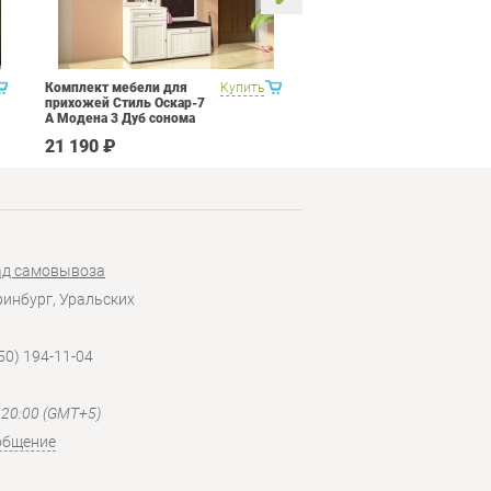
Комплект мебели для
Купить
Кухня Трия Прованс 1
прихожей Стиль Оскар-7
А Модена 3 Дуб сонома
светлый Крем
21 190 ₽
82 990 ₽
ад самовывоза
еринбург, Уральских
50) 194-11-04
- 20:00 (GMT+5)
общение