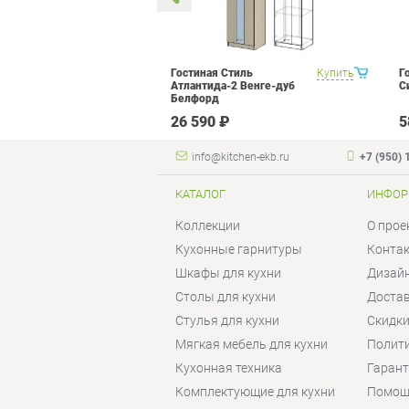
метра Витра
Купить
Гостиная Стиль
Купить
Г
ор 14
Атлантида-2 Венге-дуб
С
Белфорд
 ₽
26 590 ₽
5
info@kitchen-ekb.ru
+7 (950) 
КАТАЛОГ
ИНФОР
Коллекции
О прое
Кухонные гарнитуры
Конта
Шкафы для кухни
Дизай
Столы для кухни
Достав
Стулья для кухни
Скидки
Мягкая мебель для кухни
Полит
Кухонная техника
Гаран
Комплектующие для кухни
Помощ