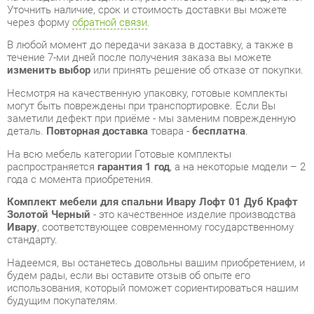
изменить выбор
или принять решение об отказе от покупки.
Несмотря на качественную упаковку, готовые комплекты
могут быть повреждены при транспортировке. Если Вы
заметили дефект при приёме - мы заменим поврежденную
деталь.
Повторная доставка
товара -
бесплатна
.
На всю мебель категории Готовые комплекты
распространяется
гарантия 1 год
, а на некоторые модели – 2
года с момента приобретения.
Комплект мебели для спальни Ивару Лофт 01 Дуб Крафт
Золотой Черный
- это качественное изделие производства
Ивару
, соответствующее современному государственному
стандарту.
Надеемся, вы останетесь довольны вашим приобретением, и
будем рады, если вы оставите отзыв об опыте его
использования, который поможет сориентироваться нашим
будущим покупателям.
Кроме формы
обратной связи
получить развёрнутую
консультацию, фото и видеообзор продукции вы можете по
e-mail, телефону в Екатеринбурге и через мессенджеры
Telegram и WhatsApp.
Готовые комплекты также можно сравнить между собой в