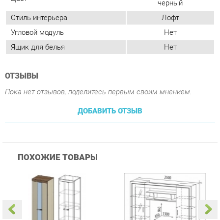
ОТЗЫВЫ
Пока нет отзывов, поделитесь первым своим мнением.
ДОБАВИТЬ ОТЗЫВ
ПОХОЖИЕ ТОВАРЫ
Гостиная Стиль
Гостиная Витра
К
Атлантида-2 Венге-дуб
Симфония 7.10
п
Белфорд
А
с
26 590 ₽
58 490 ₽
Купить
Купить