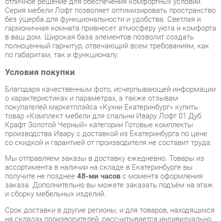
полноценный гарнитур, отвечающий всем требованиям, как
по габаритам, так и функционалу.
Условия покупки
Благодаря качественным фото, исчерпывающей информации
о характеристиках и параметрах, а также отзывам
покупателей маркетплэйса «Кухни Екатеринбург» купить
товар «Комплект мебели для спальни Ивару Лофт 01 Дуб
Крафт Золотой Черный» категории Готовые комплекты
производства Ивару с доставкой из Екатеринбурга по цене
со скидкой и гарантией от производителя не составит труда.
Мы отправляем заказы в доставку ежедневно. Товары из
ассортимента в наличии на складе в Екатеринбурге вы
получите не позднее
48-ми часов
с момента оформления
заказа. Дополнительно вы можете заказать подъём на этаж
и сборку мебельных изделий.
Срок доставки в другие регионы, и для товаров, находящихся
на складах производителей, рассчитывается индивидуально.
Уточнить наличие, срок и стоимость доставки вы можете
через форму
обратной связи
.
В любой момент до передачи заказа в доставку, а также в
течение 7-ми дней после получения заказа вы можете