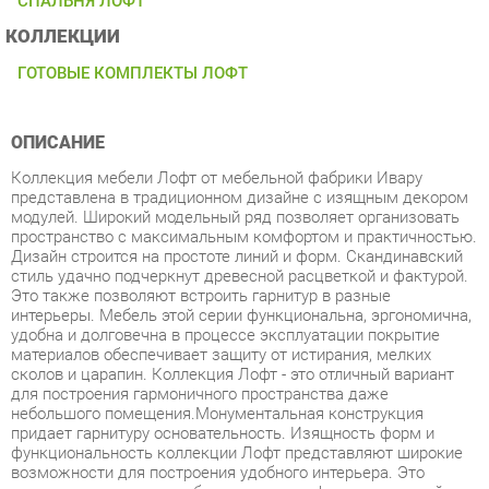
ГОТОВЫЕ КОМПЛЕКТЫ ЛОФТ
ОПИСАНИЕ
Коллекция мебели Лофт от мебельной фабрики Ивару
представлена в традиционном дизайне с изящным декором
модулей. Широкий модельный ряд позволяет организовать
пространство с максимальным комфортом и практичностью.
Дизайн строится на простоте линий и форм. Скандинавский
стиль удачно подчеркнут древесной расцветкой и фактурой.
Это также позволяют встроить гарнитур в разные
интерьеры. Мебель этой серии функциональна, эргономична,
удобна и долговечна в процессе эксплуатации покрытие
материалов обеспечивает защиту от истирания, мелких
сколов и царапин. Коллекция Лофт - это отличный вариант
для построения гармоничного пространства даже
небольшого помещения.Монументальная конструкция
придает гарнитуру основательность. Изящность форм и
функциональность коллекции Лофт представляют широкие
возможности для построения удобного интерьера. Это
отличное решение для обеспечения комфортных условий.
Серия мебели Лофт позволяет оптимизировать пространство
без ущерба для функциональности и удобства. Светлая и
гармоничная комната привнесет атмосферу уюта и комфорта
в ваш дом. Широкая база элементов позволит создать