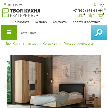
Эль-Монте
Вход
+7 (950) 194-11-04
Зак
0
0
0
обр
О ПРОЕКТЕ
ФАБРИКИ
КОНТАКТЫ
ОПЛАТА И ДОСТАВКА
зво
Твоя Кухня
Каталог
Коллекции
Готовые комплекты