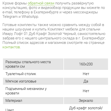
нашем шоу-руме и купить Комплект мебели для спальни
Ивару Лофт 01 Дуб Крафт Золотой Черный, самостоятельно
забрав его с нашего центрального склада в г. Екатеринбург.
Полный список адресов и магазинов смотрите на странице
контактов
.
Размеры спального места
160x200
кровати см
Туалетный столик
Нет
Мягкое изголовье
Да
Подъемный механизм у
Нет
кровати
Материал
Зеркало
Дуб крафт золотой/
Цвет
черный
Стиль интерьера
Лофт
Угловой модуль
Нет
Ящик для белья
Нет