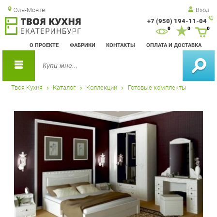
Эль-Монте
Вход
+7 (950) 194-11-04
Зак
0
0
0
обр
О ПРОЕКТЕ
ФАБРИКИ
КОНТАКТЫ
ОПЛАТА И ДОСТАВКА
зво
Твоя Кухня
Каталог
Коллекции
Готовые комплекты