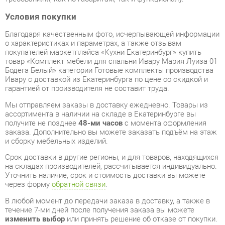
о характеристиках и параметрах, а также отзывам
покупателей маркетплэйса «Кухни Екатеринбург» купить
товар «Комплект мебели для спальни Ивару Мария Луиза 01
Бодега Белый» категории Готовые комплекты производства
Ивару с доставкой из Екатеринбурга по цене со скидкой и
гарантией от производителя не составит труда.
Мы отправляем заказы в доставку ежедневно. Товары из
ассортимента в наличии на складе в Екатеринбурге вы
получите не позднее
48-ми часов
с момента оформления
заказа. Дополнительно вы можете заказать подъём на этаж
и сборку мебельных изделий.
Срок доставки в другие регионы, и для товаров, находящихся
на складах производителей, рассчитывается индивидуально.
Уточнить наличие, срок и стоимость доставки вы можете
через форму
обратной связи
.
В любой момент до передачи заказа в доставку, а также в
течение 7-ми дней после получения заказа вы можете
изменить выбор
или принять решение об отказе от покупки.
Несмотря на качественную упаковку, готовые комплекты
могут быть повреждены при транспортировке. Если Вы
заметили дефект при приёме - мы заменим поврежденную
деталь.
Повторная доставка
товара -
бесплатна
.