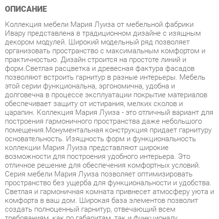
Ивару представлена в традиционном дизайне с изящным
декором модулей. Широкий модельный ряд позволяет
организовать пространство с максимальным комфортом и
практичностью. Дизайн строится на простоте линий и
форм.Светлая расцветка и древесная фактура фасадов
позволяют встроить гарнитур в разные интерьеры. Мебель
этой серии функциональна, эргономична, удобна и
долговечна в процессе эксплуатации покрытие материалов
обеспечивает защиту от истирания, мелких сколов и
царапин. Коллекция Мария Луиза - это отличный вариант для
построения гармоничного пространства даже небольшого
помещения.Монументальная конструкция придает гарнитуру
основательность. Изящность форм и функциональность
коллекции Мария Луиза представляют широкие
возможности для построения удобного интерьера. Это
отличное решение для обеспечения комфортных условий.
Серия мебели Мария Луиза позволяет оптимизировать
пространство без ущерба для функциональности и удобства.
Светлая и гармоничная комната привнесет атмосферу уюта и
комфорта в ваш дом. Широкая база элементов позволит
создать полноценный гарнитур, отвечающий всем
требованиям, как по габаритам, так и функционалу.
Условия покупки
Благодаря качественным фото, исчерпывающей информации