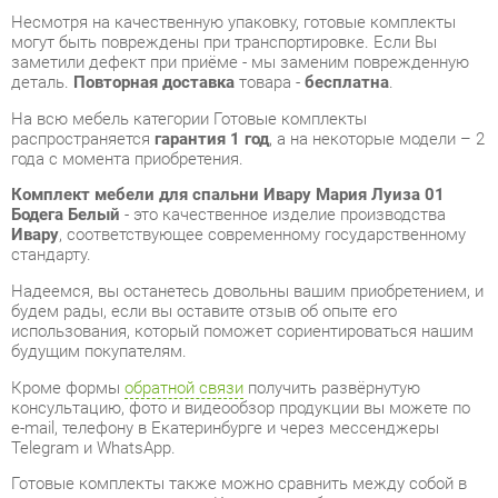
На всю мебель категории Готовые комплекты
распространяется
гарантия 1 год
, а на некоторые модели – 2
года с момента приобретения.
Комплект мебели для спальни Ивару Мария Луиза 01
Бодега Белый
- это качественное изделие производства
Ивару
, соответствующее современному государственному
стандарту.
Надеемся, вы останетесь довольны вашим приобретением, и
будем рады, если вы оставите отзыв об опыте его
использования, который поможет сориентироваться нашим
будущим покупателям.
Кроме формы
обратной связи
получить развёрнутую
консультацию, фото и видеообзор продукции вы можете по
e-mail, телефону в Екатеринбурге и через мессенджеры
Telegram и WhatsApp.
Готовые комплекты также можно сравнить между собой в
нашем шоу-руме и купить Комплект мебели для спальни
Ивару Мария Луиза 01 Бодега Белый, самостоятельно забрав
его с нашего центрального склада в г. Екатеринбург. Полный
список адресов и магазинов смотрите на странице
контактов
.