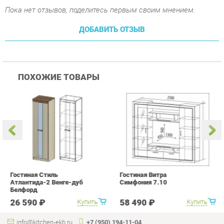
ПОХОЖИЕ ТОВАРЫ
Гостиная Стиль
Гостиная Витра
К
Атлантида-2 Венге-дуб
Симфония 7.10
п
Белфорд
А
с
26 590 ₽
58 490 ₽
Купить
Купить
info@kitchen-ekb.ru
+7 (950) 194-11-04
КАТАЛОГ
ИНФОРМАЦИЯ
Коллекции
О проекте
Кухонные гарнитуры
Контакты
Шкафы для кухни
Дизайн