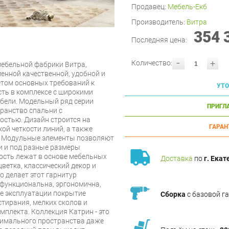
Продавец:
Мебель-Екб
Производитель:
Витра
354 
Последняя цена:
-
+
Количество:
мебельной фабрики Витра,
нной качественной, удобной и
етом основных требований к
УТО
ть в комплексе с широкими
ели. Модельный ряд серии
ПРИГЛ
ранство спальни с
стью. Дизайн строится на
ГАРАН
кой четкости линий, а также
й. Модульные элементы позволяют
и и под разные размеры
ость лежат в основе мебельных
Доставка
по
г. Екат
ветка, классический декор и
о делает этот гарнитур
офункциональна, эргономична,
се эксплуатации покрытие
Сборка
с базовой г
стирания, мелких сколов и
мплекта. Коллекция Катрин - это
тимального пространства даже