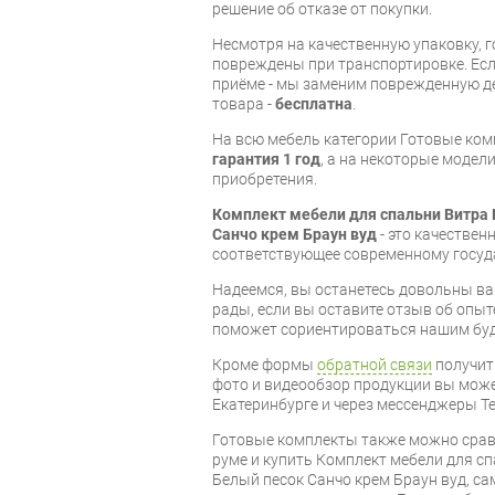
решение об отказе от покупки.
Несмотря на качественную упаковку, 
повреждены при транспортировке. Есл
приёме - мы заменим поврежденную д
товара -
бесплатна
.
На всю мебель категории Готовые ко
гарантия 1 год
, а на некоторые модели
приобретения.
Комплект мебели для спальни Витра 
Санчо крем Браун вуд
- это качествен
соответствующее современному госуд
Надеемся, вы останетесь довольны ва
рады, если вы оставите отзыв об опыт
поможет сориентироваться нашим бу
Кроме формы
обратной связи
получит
фото и видеообзор продукции вы может
Екатеринбурге и через мессенджеры Te
Готовые комплекты также можно срав
руме и купить Комплект мебели для сп
Белый песок Санчо крем Браун вуд, са