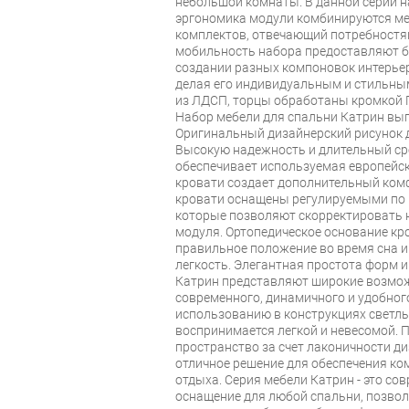
небольшой комнаты. В данной серии н
эргономика модули комбинируются ме
комплектов, отвечающий потребностя
мобильность набора предоставляют 
создании разных компоновок интерьер
делая его индивидуальным и стильным
из ЛДСП, торцы обработаны кромкой 
Набор мебели для спальни Катрин вып
Оригинальный дизайнерский рисунок 
Высокую надежность и длительный ср
обеспечивает используемая европейск
кровати создает дополнительный ком
кровати оснащены регулируемыми по 
которые позволяют скорректировать 
модуля. Ортопедическое основание кр
правильное положение во время сна и
легкость. Элегантная простота форм 
Катрин представляют широкие возмож
современного, динамичного и удобног
использованию в конструкциях светлы
воспринимается легкой и невесомой. 
пространство за счет лаконичности ди
отличное решение для обеспечения ко
отдыха. Серия мебели Катрин - это со
оснащение для любой спальни, позво