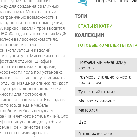
а передний план выходит
Подъём на этаж -
20
жду для создания различных
м заказчика. Модульность и
ТЭГИ
безграничные возможности в
а одного и того же помещения,
СПАЛЬНЯ КАТРИН
. Каркас изделий производится
ПВХ. Фасады выполнены из МДФ.
КОЛЛЕКЦИИ
олнен в классическом стиле.
дополняется фрезеровкой.
ГОТОВЫЕ КОМПЛЕКТЫ КАТ
ок эксплуатации изделий
ая фурнитура. Мягкое изголовье
форт для отдыха. Шкафы и
Подъемный механизм у
высоте ножками и опорами,
кровати
неровности пола при установке
Размеры спального места
овати позволяет телу принимать
кровати см
 отдыха. Изящная спинка придает
и функциональность коллекции
Туалетный столик
ности для построения
о интерьера комнаты. Благодаря
Мягкое изголовье
х тонов, внешне мебель
Материал
Подобная мебель не сужает
зайна и четкого изгиба линий. Это
мфортных условий для учебы и
Цвет
временное и качественное
ляющее оптимизировать
Стиль интерьера