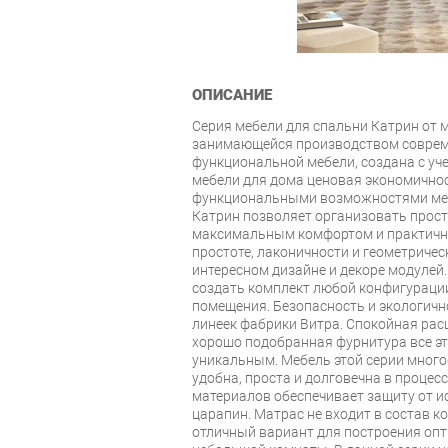
ОПИСАНИЕ
Серия мебели для спальни Катрин от 
занимающейся производством совреме
функциональной мебели, создана с уч
мебели для дома ценовая экономичнос
функциональными возможностями меб
Катрин позволяет организовать прост
максимальным комфортом и практично
простоте, лаконичности и геометричес
интересном дизайне и декоре модуле
создать комплект любой конфигураци
помещения. Безопасность и экологичн
линеек фабрики Витра. Спокойная расц
хорошо подобранная фурнитура все эт
уникальным. Мебель этой серии мног
удобна, проста и долговечна в процес
материалов обеспечивает защиту от и
царапин. Матрас не входит в состав ко
отличный вариант для построения оп