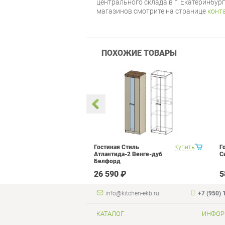
центрального склада в г. Екатеринбур
магазинов смотрите на странице
конт
ПОХОЖИЕ ТОВАРЫ
тра Витра
Купить
Гостиная Стиль
Купить
Г
 Набор 12
Атлантида-2 Венге-дуб
С
Белфорд
 ₽
26 590 ₽
5
info@kitchen-ekb.ru
+7 (950) 
КАТАЛОГ
ИНФОР