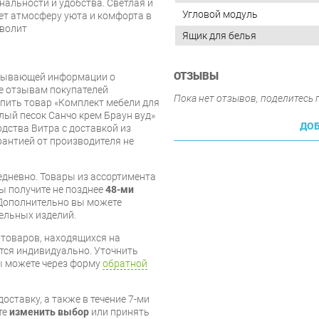
нальности и удобства. Светлая и
Угловой модуль
ет атмосферу уюта и комфорта в
зволит
Ящик для белья
ОТЗЫВЫ
рпывающей информации о
же отзывам покупателей
Пока нет отзывов, поделитесь
упить товар «Комплект мебели для
лый песок Санчо крем Браун вуд»
ДОБ
дства Витра с доставкой из
арантией от производителя не
дневно. Товары из ассортимента
вы получите не позднее
48-ми
Дополнительно вы можете
бельных изделий.
я товаров, находящихся на
тся индивидуально. Уточнить
вы можете через форму
обратной
оставку, а также в течение 7-ми
те
изменить выбор
или принять