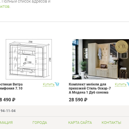
г. Полный список адресов и
актов
.
остиная Витра
Купить
Комплект мебели для
Купить
имфония 7.10
прихожей Стиль Оскар-7
А Модена 1 Дуб сонома
светлый Крем
8 490 ₽
28 590 ₽
194-11-04
МАЦИЯ
ГОРОДА
КАРТА САЙТА
КОНТАКТЫ