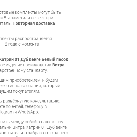
готовые комплекты могут быть
и Вы заметили дефект при
еталь.
Повторная доставка
мплекты распространяется
 – 2 года с момента
Катрин 01 Дуб венге Белый песок
ное изделие производства
Витра
,
арственному стандарту.
шим приобретением, и будем
е его использования, который
дущим покупателям.
ь развёрнутую консультацию,
е по e-mail, телефону в
legram и WhatsApp.
нить между собой в нашем шоу-
альни Витра Катрин 01 Дуб венге
мостоятельно забрав его с нашего