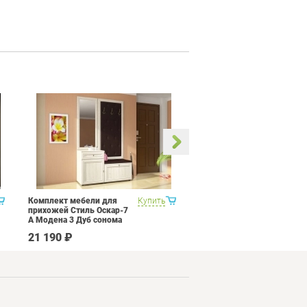
Комплект мебели для
Купить
Кухня 3 метра Витра Рио
прихожей Стиль Оскар-7
16 Набор 12
А Модена 3 Дуб сонома
светлый Крем
21 190 ₽
206 390 ₽