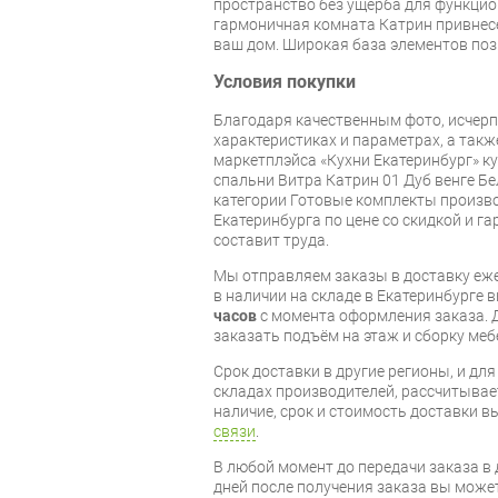
пространство без ущерба для функцио
гармоничная комната Катрин привнес
ваш дом. Широкая база элементов по
Условия покупки
Благодаря качественным фото, исче
характеристиках и параметрах, а так
маркетплэйса «Кухни Екатеринбург» к
спальни Витра Катрин 01 Дуб венге Бе
категории Готовые комплекты произво
Екатеринбурга по цене со скидкой и г
составит труда.
Мы отправляем заказы в доставку еже
в наличии на складе в Екатеринбурге 
часов
с момента оформления заказа. 
заказать подъём на этаж и сборку ме
Срок доставки в другие регионы, и дл
складах производителей, рассчитывае
наличие, срок и стоимость доставки 
связи
.
В любой момент до передачи заказа в д
дней после получения заказа вы може