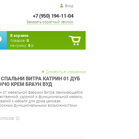
Вход
+7 (950) 194-11-04
Заказать обратный звонок
В корзине
товаров:
0
на сумму:
0
р.
Добавить в избранное
 СПАЛЬНИ ВИТРА КАТРИН 01 ДУБ
НЧО КРЕМ БРАУН ВУД
н от мебельной фабрики Витра, занимающейся
ственной, удобной и функциональной мебели,
ований к мебели для дома ценовая
широкими функциональными возможностями
голосов:
0
)