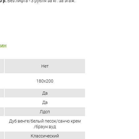
0 р.
Без лифта - 3 рубля за кг. за этаж.
РИН
Нет
180x200
Да
Да
Лдсп
Дуб венге/белый песок/санчо крем
/браун вуд
Классический