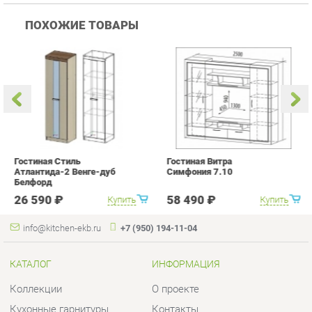
Гостиная Стиль
Гостиная Витра
К
Атлантида-2 Венге-дуб
Симфония 7.10
п
Белфорд
А
с
26 590 ₽
58 490 ₽
Купить
Купить
info@kitchen-ekb.ru
+7 (950) 194-11-04
КАТАЛОГ
ИНФОРМАЦИЯ
Коллекции
О проекте
Кухонные гарнитуры
Контакты
Шкафы для кухни
Дизайн
Столы для кухни
Доставка и Оплата
Стулья для кухни
Скидки и Акции
Мягкая мебель для кухни
Политика
Кухонная техника
Гарантия