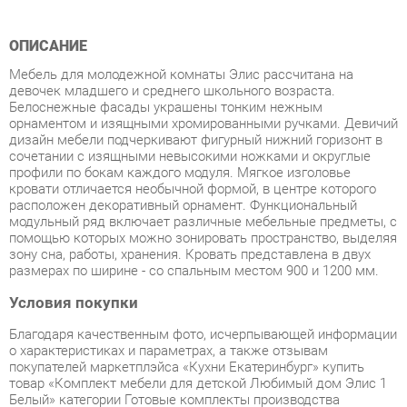
Мебель для молодежной комнаты Элис рассчитана на
девочек младшего и среднего школьного возраста.
Белоснежные фасады украшены тонким нежным
орнаментом и изящными хромированными ручками. Девичий
дизайн мебели подчеркивают фигурный нижний горизонт в
сочетании с изящными невысокими ножками и округлые
профили по бокам каждого модуля. Мягкое изголовье
кровати отличается необычной формой, в центре которого
расположен декоративный орнамент. Функциональный
модульный ряд включает различные мебельные предметы, с
помощью которых можно зонировать пространство, выделяя
зону сна, работы, хранения. Кровать представлена в двух
размерах по ширине - со спальным местом 900 и 1200 мм.
Условия покупки
Благодаря качественным фото, исчерпывающей информации
о характеристиках и параметрах, а также отзывам
покупателей маркетплэйса «Кухни Екатеринбург» купить
товар «Комплект мебели для детской Любимый дом Элис 1
Белый» категории Готовые комплекты производства
Любимый дом с доставкой из Екатеринбурга по цене со
скидкой и гарантией от производителя не составит труда.
Мы отправляем заказы в доставку ежедневно. Товары из