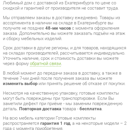
ассортимента в наличии на складе в Екатеринбурге вы
получите не позднее
48-ми часов
с момента оформления
заказа. Дополнительно вы можете заказать подъём на этаж
и сборку мебельных изделий.
Срок доставки в другие регионы, и для товаров, находящихся
на складах производителей, рассчитывается индивидуально.
Уточнить наличие, срок и стоимость доставки вы можете
через форму
обратной связи
.
В любой момент до передачи заказа в доставку, а также в
течение 7-ми дней после получения заказа вы можете
изменить выбор
или принять решение об отказе от покупки.
Несмотря на качественную упаковку, готовые комплекты
могут быть повреждены при транспортировке. Если Вы
заметили дефект при приёме - мы заменим поврежденную
деталь.
Повторная доставка
товара -
бесплатна
.
На всю мебель категории Готовые комплекты
распространяется
гарантия 1 год
, а на некоторые модели – 2
года с момента приобретения.
Комплект мебели для детской Любимый дом Элис 1
Белый
- это качественное изделие производства
Любимый
дом
, соответствующее современному государственному
стандарту.