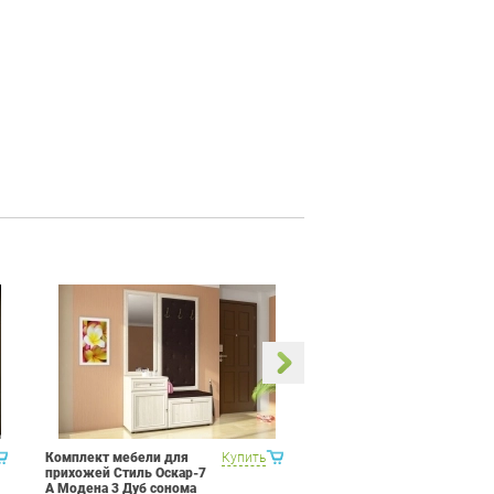
Комплект мебели для
Купить
Кухня 3 метра Витра Рио
прихожей Стиль Оскар-7
16 Набор 12
А Модена 3 Дуб сонома