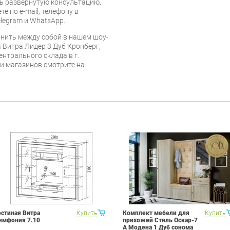
ь развёрнутую консультацию,
е по e-mail, телефону в
legram и WhatsApp.
нить между собой в нашем шоу-
 Витра Лидер 3 Дуб Кронберг,
ентрального склада в г.
 и магазинов смотрите на
остиная Витра
Купить
Комплект мебели для
Купить
имфония 7.10
прихожей Стиль Оскар-7
А Модена 1 Дуб сонома