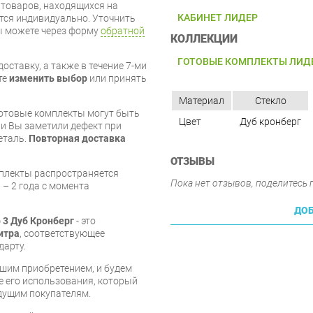
я товаров, находящихся на
КАБИНЕТ ЛИДЕР
тся индивидуально. Уточнить
вы можете через форму
обратной
КОЛЛЕКЦИИ
ГОТОВЫЕ КОМПЛЕКТЫ ЛИД
оставку, а также в течение 7-ми
те
изменить выбор
или принять
Материал
Стекло
готовые комплекты могут быть
Цвет
Дуб кронберг
и Вы заметили дефект при
еталь.
Повторная доставка
ОТЗЫВЫ
мплекты распространяется
Пока нет отзывов, поделитесь
 – 2 года с момента
ДОБ
 3 Дуб Кронберг
- это
итра
, соответствующее
дарту.
шим приобретением, и будем
е его использования, который
дущим покупателям.