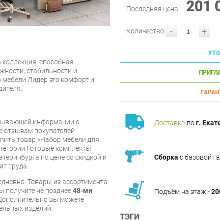
201 
Последняя цена:
-
+
Количество:
УТО
 коллекция, способная
ежности, стабильности и
ПРИГЛ
 мебели Лидер это комфорт и
дителя.
ГАРАН
рпывающей информации о
Доставка
по
г. Екат
же отзывам покупателей
упить товар «Набор мебели для
атегории Готовые комплекты
Сборка
с базовой г
атеринбурга по цене со скидкой и
ит труда.
дневно. Товары из ассортимента
вы получите не позднее
48-ми
Подъём на этаж -
20
Дополнительно вы можете
бельных изделий.
ТЭГИ