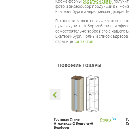
Кроме формы
обратной связи
получит
фото и видеообзор продукции вы может
Екатеринбурге и через мессенджеры Te
Готовые комплекты также можно срав
руме и купить Набор мебели для офиса
самостоятельно забрав его с нашего ц
Екатеринбург. Полный список адресов
странице
контактов
.
ПОХОЖИЕ ТОВАРЫ
тра Витра
Купить
Гостиная Стиль
Купить
Г
 Набор 12
Атлантида-2 Венге-дуб
С
Белфорд