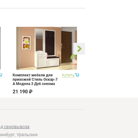
Комплект мебели для
Купить
Кухня 3 метра Витра
прихожей Стиль Оскар-7
Палермо 8 Набор 12
А Модена 3 Дуб сонома
светлый Крем
21 190 ₽
207 090 ₽
ад самовывоза
еринбург, Уральских