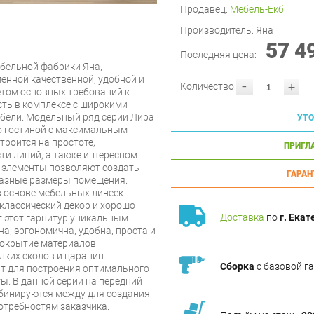
Продавец:
Мебель-Екб
Производитель:
Яна
57 4
Последняя цена:
ебельной фабрики Яна,
нной качественной, удобной и
-
+
Количество:
етом основных требований к
ть в комплексе с широкими
ели. Модельный ряд серии Лира
УТО
о гостиной с максимальным
троится на простоте,
ПРИГЛ
ти линий, а также интересном
е элементы позволяют создать
ГАРАН
разные размеры помещения.
в основе мебельных линеек
 классический декор и хорошо
Доставка
по
г. Екат
т этот гарнитур уникальным.
а, эргономична, удобна, проста и
покрытие материалов
лких сколов и царапин.
Сборка
с базовой г
нт для построения оптимального
. В данной серии на передний
бинируются между для создания
отребностям заказчика.