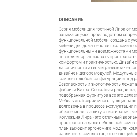
ОПИСАНИЕ
Серия мебели для гостиной Лира от м
занимающейся производством совреме
функциональной мебели, создана с уч
мебели для дома ценовая экономичнос
функциональными возможностями меб
позволяет организовать пространств
комфортом и практичностью. Дизайн с
лаконичности и геометрической четкос
дизайне и декоре модулей. Модульны
комплект любой конфигурации и под 
Безопасность и экологичность лежат 
фабрики Витра. Спокойная расцветка,
подобранная фурнитура все это делае
Мебель этой серии многофункциональн
долговечна в процессе эксплуатации 
обеспечивает защиту от истирания, ме
Коллекция Лира - это отличный вариа
пространства даже небольшой комнаты
план выходит эргономика модули ком
различных комплектов, отвечающий п