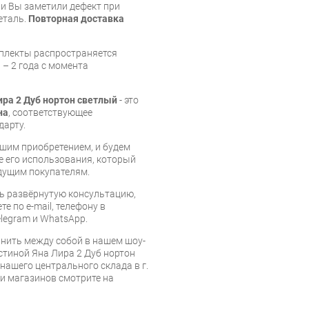
и Вы заметили дефект при
еталь.
Повторная доставка
мплекты распространяется
 – 2 года с момента
ира 2 Дуб нортон светлый
- это
на
, соответствующее
дарту.
шим приобретением, и будем
е его использования, который
дущим покупателям.
ь развёрнутую консультацию,
е по e-mail, телефону в
legram и WhatsApp.
нить между собой в нашем шоу-
стиной Яна Лира 2 Дуб нортон
 нашего центрального склада в г.
 и магазинов смотрите на