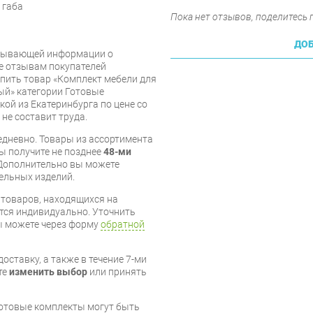
 габа
Пока нет отзывов, поделитесь
ДОБ
рпывающей информации о
же отзывам покупателей
упить товар «Комплект мебели для
ый» категории Готовые
ой из Екатеринбурга по цене со
 не составит труда.
дневно. Товары из ассортимента
вы получите не позднее
48-ми
Дополнительно вы можете
бельных изделий.
я товаров, находящихся на
тся индивидуально. Уточнить
вы можете через форму
обратной
оставку, а также в течение 7-ми
те
изменить выбор
или принять
готовые комплекты могут быть