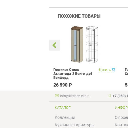
ПОХОЖИЕ ТОВАРЫ
 Прованс 1
Купить
Гостиная Стиль
Купить
Г
Атлантида-2 Венге-дуб
С
Белфорд
₽
26 590 ₽
5
info@kitchen-ekb.ru
+7 (950) 
КАТАЛОГ
ИНФОР
Коллекции
О прое
Кухонные гарнитуры
Конта