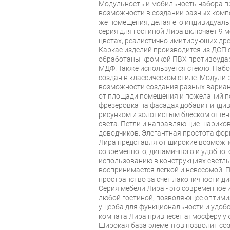
Модульность и мобильность набора п
возможности в создании разных компо
же помещения, делая его индивидуал
серия для гостиной Лира включает 9 м
цветах, реалистично имитирующих дре
Каркас изделий производится из ДСП 
обработаны кромкой ПВХ противоуда
МДФ. Также используется стекло. Наб
создан в классическом стиле. Модули
возможности создания разных вариан
от площади помещения и пожеланий п
фрезеровка на фасадах добавит индив
рисунком и золотистым блеском оттен
света. Петли и направляющие шарико
доводчиков. Элегантная простота фо
Лира представляют широкие возможн
современного, динамичного и удобног
использованию в конструкциях светлы
воспринимается легкой и невесомой. 
пространство за счет лаконичности ди
Серия мебели Лира - это современное 
любой гостиной, позволяющее оптими
ущерба для функциональности и удобс
комната Лира привнесет атмосферу ую
Широкая база элементов позволит со