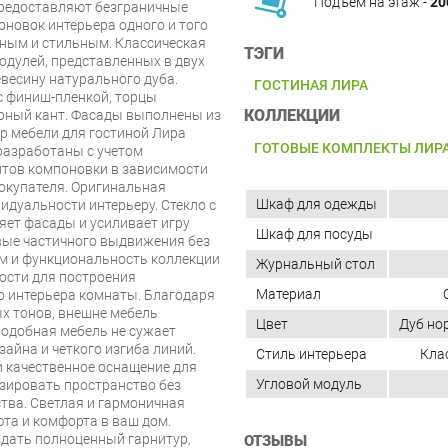
Подъём на этаж -
20
редоставляют безграничные
новок интерьера одного и того
ьным и стильным. Классическая
ТЭГИ
одулей, представленных в двух
весину натурального дуба.
ГОСТИНАЯ ЛИРА
с финиш-пленкой, торцы
КОЛЛЕКЦИИ
рный кант. Фасады выполнены из
ор мебели для гостиной Лира
ГОТОВЫЕ КОМПЛЕКТЫ ЛИРА
 разработаны с учетом
тов компоновки в зависимости
окупателя. Оригинальная
Шкаф для одежды
идуальности интерьеру. Стекло с
яет фасады и усиливает игру
Шкаф для посуды
вые частичного выдвижения без
рм и функциональность коллекции
Журнальный стол
ости для построения
Материал
о интерьера комнаты. Благодаря
х тонов, внешне мебель
Цвет
Дуб но
Подобная мебель не сужает
зайна и четкого изгиба линий.
Стиль интерьера
Кла
и качественное оснащение для
Угловой модуль
зировать пространство без
тва. Светлая и гармоничная
та и комфорта в ваш дом.
здать полноценный гарнитур,
ОТЗЫВЫ