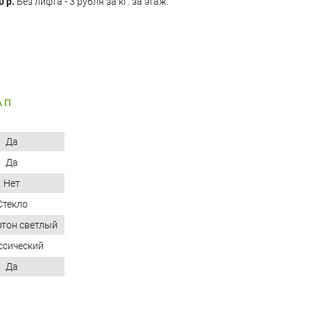
0 р.
Без лифта - 3 рубля за кг. за этаж.
 П
Да
Да
Нет
Стекло
ртон светлый
ссический
Да