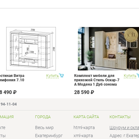
остиная Витра
Купить
Комплект мебели для
Купить
имфония 7.10
прихожей Стиль Оскар-7
А Модена 1 Дуб сонома
светлый Крем
8 490 ₽
28 590 ₽
194-11-04
МАЦИЯ
ГОРОДА
КАРТА САЙТА
КОНТАКТЫ
кте
Весь мир
html-карта
Шоурум и скл
кты
Екатеринбург
xml-карта
Адрес: г.Екат