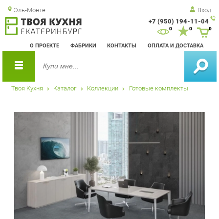
Эль-Монте
Вход
+7 (950) 194-11-04
Зак
0
0
0
обр
О ПРОЕКТЕ
ФАБРИКИ
КОНТАКТЫ
ОПЛАТА И ДОСТАВКА
зво
Твоя Кухня
Каталог
Коллекции
Готовые комплекты