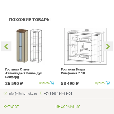
Гостиная Стиль
Гостиная Витра
К
Атлантида-2 Венге-дуб
Симфония 7.10
п
Белфорд
А
с
26 590 ₽
58 490 ₽
Купить
Купить
info@kitchen-ekb.ru
+7 (950) 194-11-04
КАТАЛОГ
ИНФОРМАЦИЯ
Коллекции
О проекте
Кухонные гарнитуры
Контакты
Шкафы для кухни
Дизайн
Столы для кухни
Доставка и Оплата
Стулья для кухни
Скидки и Акции