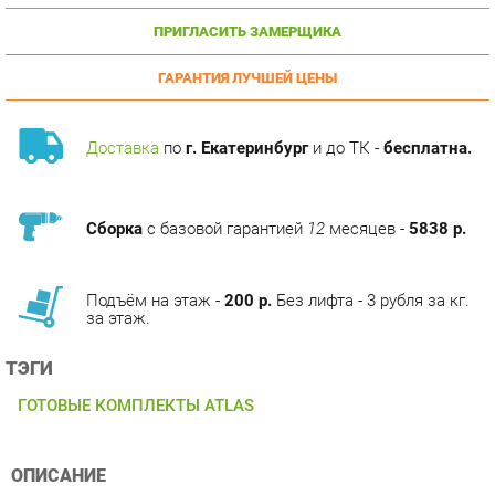
ГАРАНТИЯ ЛУЧШЕЙ ЦЕНЫ
Доставка
по
г. Екатеринбург
и до ТК -
бесплатна.
Сборка
с базовой гарантией
12
месяцев -
5838 р.
Подъём на этаж -
200 р.
Без лифта - 3 рубля за кг.
за этаж.
ТЭГИ
ГОТОВЫЕ КОМПЛЕКТЫ ATLAS
ОПИСАНИЕ
ATLAS это сочетание уникальных эстетических ценностей с
высочайшим качеством и долговечностью. Эргономичный и
в тоже время элегантныйкомплект выполнен в