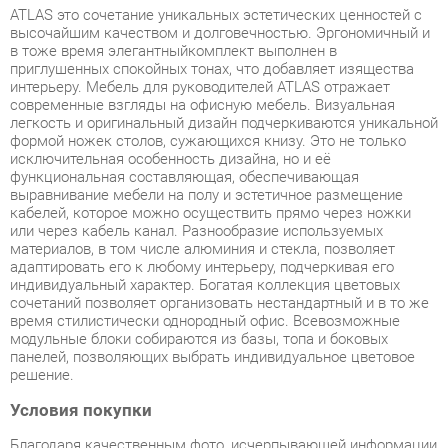
приглушенных спокойных тонах, что добавляет изящества
интерьеру. Мебель для руководителей ATLAS отражает
современные взгляды на офисную мебель. Визуальная
легкость и оригинальный дизайн подчеркиваются уникальной
формой ножек столов, сужающихся книзу. Это не только
исключительная особенность дизайна, но и её
функциональная составляющая, обеспечивающая
выравнивание мебели на полу и эстетичное размещение
кабелей, которое можно осуществить прямо через ножки
или через кабель канал. Разнообразие используемых
материалов, в том числе алюминия и стекла, позволяет
адаптировать его к любому интерьеру, подчеркивая его
индивидуальный характер. Богатая коллекция цветовых
сочетаний позволяет организовать нестандартный и в то же
время стилистически однородный офис. Всевозможные
модульные блоки собираются из базы, топа и боковых
панелей, позволяющих выбрать индивидуальное цветовое
решение.
Условия покупки
Благодаря качественным фото, исчерпывающей информации
о характеристиках и параметрах, а также отзывам
покупателей маркетплэйса «Кухни Екатеринбург» купить
товар «Комплект мебели для переговорной Норден Atlas 08
Ясень Наварра Серый камень Алюминий» категории Готовые