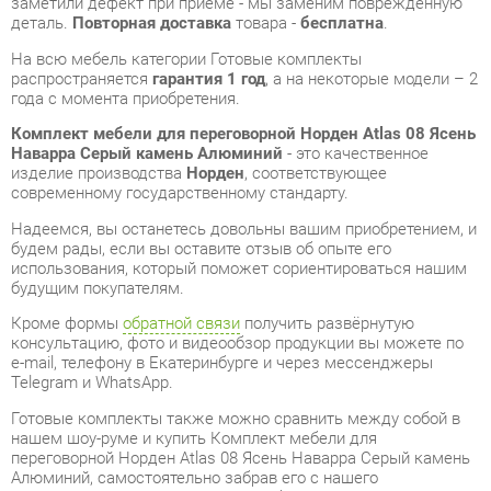
Комплект мебели для переговорной Норден Atlas 08 Ясень
Наварра Серый камень Алюминий
- это качественное
изделие производства
Норден
, соответствующее
современному государственному стандарту.
Надеемся, вы останетесь довольны вашим приобретением, и
будем рады, если вы оставите отзыв об опыте его
использования, который поможет сориентироваться нашим
будущим покупателям.
Кроме формы
обратной связи
получить развёрнутую
консультацию, фото и видеообзор продукции вы можете по
e-mail, телефону в Екатеринбурге и через мессенджеры
Telegram и WhatsApp.
Готовые комплекты также можно сравнить между собой в
нашем шоу-руме и купить Комплект мебели для
переговорной Норден Atlas 08 Ясень Наварра Серый камень
Алюминий, самостоятельно забрав его с нашего
центрального склада в г. Екатеринбург. Полный список
адресов и магазинов смотрите на странице
контактов
.
Стиль мебели
Современный