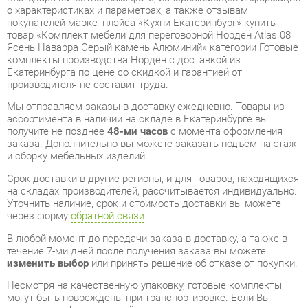
комплекты производства Норден с доставкой из
Екатеринбурга по цене со скидкой и гарантией от
производителя не составит труда.
Мы отправляем заказы в доставку ежедневно. Товары из
ассортимента в наличии на складе в Екатеринбурге вы
получите не позднее
48-ми часов
с момента оформления
заказа. Дополнительно вы можете заказать подъём на этаж
и сборку мебельных изделий.
Срок доставки в другие регионы, и для товаров, находящихся
на складах производителей, рассчитывается индивидуально.
Уточнить наличие, срок и стоимость доставки вы можете
через форму
обратной связи
.
В любой момент до передачи заказа в доставку, а также в
течение 7-ми дней после получения заказа вы можете
изменить выбор
или принять решение об отказе от покупки.
Несмотря на качественную упаковку, готовые комплекты
могут быть повреждены при транспортировке. Если Вы
заметили дефект при приёме - мы заменим поврежденную
деталь.
Повторная доставка
товара -
бесплатна
.
На всю мебель категории Готовые комплекты
распространяется
гарантия 1 год
, а на некоторые модели – 2
года с момента приобретения.