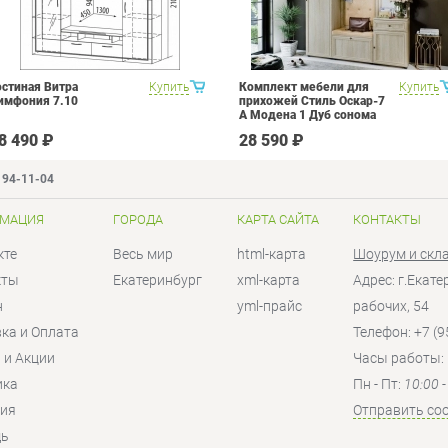
остиная Витра
Купить
Комплект мебели для
Купить
имфония 7.10
прихожей Стиль Оскар-7
А Модена 1 Дуб сонома
светлый Крем
8 490 ₽
28 590 ₽
194-11-04
МАЦИЯ
ГОРОДА
КАРТА САЙТА
КОНТАКТЫ
кте
Весь мир
html-карта
Шоурум и скл
кты
Екатеринбург
xml-карта
Адрес: г.Екат
н
yml-прайс
рабочих, 54
ка и Оплата
Телефон: +7 (9
 и Акции
Часы работы:
ика
Пн - Пт:
10:00 
тия
Отправить со
ь