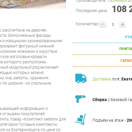
Производитель:
Любимый д
108 
Последняя цена:
-
+
Количество:
 рассчитана на девочек
аста. Белоснежные фасады
УТО
м и изящными хромированными
черкивают фигурный нижний
ПРИГЛ
высокими ножками и округлые
гкое изголовье кровати
ГАРАН
ре которого расположен
ьный модульный ряд включает
омощью которых можно
у сна, работы, хранения.
Доставка
по
г. Екат
х по ширине - со спальным
Сборка
с базовой г
рпывающей информации о
же отзывам покупателей
упить товар «Комплект мебели для
Подъём на этаж -
20
категории Готовые комплекты
й из Екатеринбурга по цене со