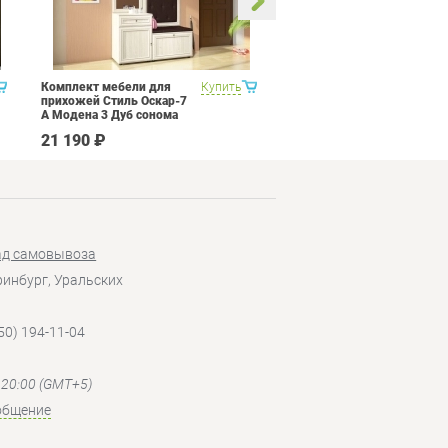
Комплект мебели для
Купить
Кухня 3 метра Витра Рио
прихожей Стиль Оскар-7
16 Набор 12
А Модена 3 Дуб сонома
светлый Крем
21 190 ₽
206 390 ₽
ад самовывоза
еринбург, Уральских
50) 194-11-04
- 20:00 (GMT+5)
общение