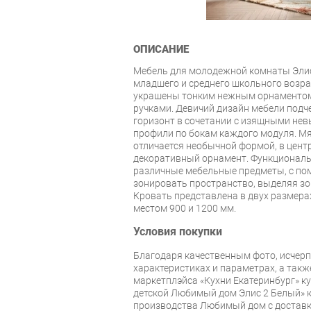
ОПИСАНИЕ
Мебель для молодежной комнаты Элис
младшего и среднего школьного возр
украшены тонким нежным орнаменто
ручками. Девичий дизайн мебели под
горизонт в сочетании с изящными не
профили по бокам каждого модуля. Мя
отличается необычной формой, в цент
декоративный орнамент. Функционал
различные мебельные предметы, с п
зонировать пространство, выделяя зон
Кровать представлена в двух размера
местом 900 и 1200 мм.
Условия покупки
Благодаря качественным фото, исче
характеристиках и параметрах, а так
маркетплэйса «Кухни Екатеринбург» к
детской Любимый дом Элис 2 Белый» 
производства Любимый дом с доставко