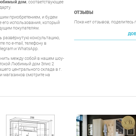
юбимый дом
, соответствующее
дарту.
ОТЗЫВЫ
шим приобретением, и будем
Пока нет отзывов, поделитесь
е его использования, который
дущим покупателям.
ДОБ
ь развёрнутую консультацию,
е по e-mail, телефону в
legram и WhatsApp.
нить между собой в нашем шоу-
етской Любимый дом Элис 2
ашего центрального склада в г.
 и магазинов смотрите на