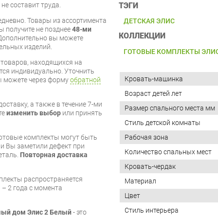
ТЭГИ
 не составит труда.
дневно. Товары из ассортимента
ДЕТСКАЯ ЭЛИС
вы получите не позднее
48-ми
КОЛЛЕКЦИИ
Дополнительно вы можете
бельных изделий.
ГОТОВЫЕ КОМПЛЕКТЫ ЭЛИ
я товаров, находящихся на
тся индивидуально. Уточнить
Кровать-машинка
вы можете через форму
обратной
Возраст детей лет
оставку, а также в течение 7-ми
Размер спального места мм
те
изменить выбор
или принять
Стиль детской комнаты
Рабочая зона
готовые комплекты могут быть
и Вы заметили дефект при
Количество спальных мест
еталь.
Повторная доставка
Кровать-чердак
мплекты распространяется
Материал
 – 2 года с момента
Цвет
Стиль интерьера
ый дом Элис 2 Белый
- это