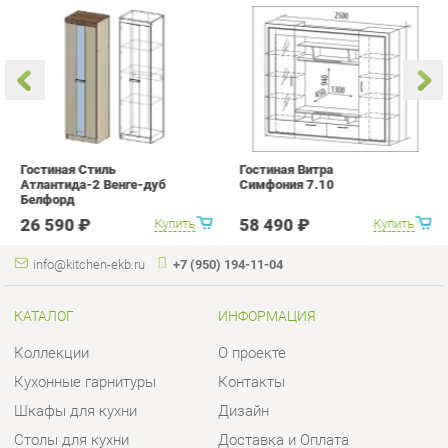
Гостиная Стиль
Гостиная Витра
К
Атлантида-2 Венге-дуб
Симфония 7.10
п
Белфорд
А
с
26 590 ₽
58 490 ₽
Купить
Купить
info@kitchen-ekb.ru
+7 (950) 194-11-04
КАТАЛОГ
ИНФОРМАЦИЯ
Коллекции
О проекте
Кухонные гарнитуры
Контакты
Шкафы для кухни
Дизайн
Столы для кухни
Доставка и Оплата
Стулья для кухни
Скидки и Акции
Мягкая мебель для кухни
Политика
Кухонная техника
Гарантия
Комплектующие для кухни
Помощь
Кухонная сантехника