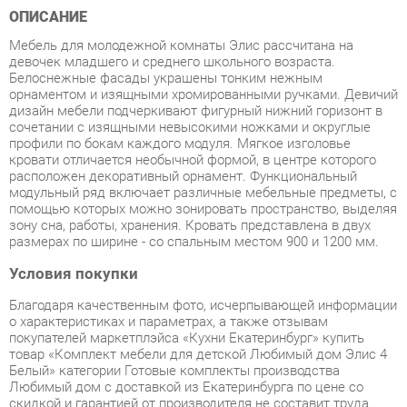
девочек младшего и среднего школьного возраста.
Белоснежные фасады украшены тонким нежным
орнаментом и изящными хромированными ручками. Девичий
дизайн мебели подчеркивают фигурный нижний горизонт в
сочетании с изящными невысокими ножками и округлые
профили по бокам каждого модуля. Мягкое изголовье
кровати отличается необычной формой, в центре которого
расположен декоративный орнамент. Функциональный
модульный ряд включает различные мебельные предметы, с
помощью которых можно зонировать пространство, выделяя
зону сна, работы, хранения. Кровать представлена в двух
размерах по ширине - со спальным местом 900 и 1200 мм.
Условия покупки
Благодаря качественным фото, исчерпывающей информации
о характеристиках и параметрах, а также отзывам
покупателей маркетплэйса «Кухни Екатеринбург» купить
товар «Комплект мебели для детской Любимый дом Элис 4
Белый» категории Готовые комплекты производства
Любимый дом с доставкой из Екатеринбурга по цене со
скидкой и гарантией от производителя не составит труда.
Мы отправляем заказы в доставку ежедневно. Товары из
ассортимента в наличии на складе в Екатеринбурге вы
получите не позднее
48-ми часов
с момента оформления