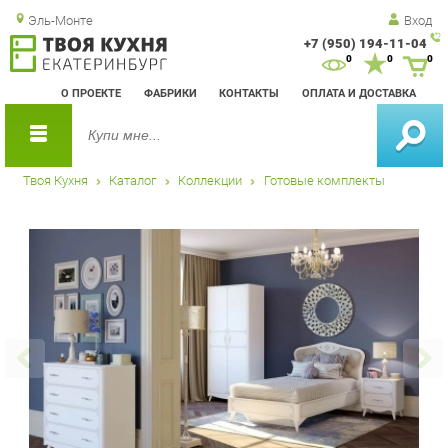
Эль-Монте
Вход
+7 (950) 194-11-04
Зак
0
0
0
обр
О ПРОЕКТЕ
ФАБРИКИ
КОНТАКТЫ
ОПЛАТА И ДОСТАВКА
зво
Твоя Кухня
Каталог
Коллекции
Готовые комплекты