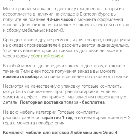
заказа. Дополнительно вы можете заказать подъём на этаж
и сборку мебельных изделий.
Срок доставки в другие регионы, и для товаров, находящихся
на складах производителей, рассчитывается индивидуально.
Уточнить наличие, срок и стоимость доставки вы можете
через форму
обратной связи
.
В любой момент до передачи заказа в доставку, а также в
течение 7-ми дней после получения заказа вы можете
изменить выбор
или принять решение об отказе от покупки.
Несмотря на качественную упаковку, готовые комплекты
могут быть повреждены при транспортировке. Если Вы
заметили дефект при приёме - мы заменим поврежденную
деталь.
Повторная доставка
товара -
бесплатна
.
На всю мебель категории Готовые комплекты
распространяется
гарантия 1 год
, а на некоторые модели – 2
года с момента приобретения.
Комплект мебели для детской Любимый дом Элис 4
Белый
- это качественное изделие производства
Любимый
дом
, соответствующее современному государственному
стандарту.
Надеемся, вы останетесь довольны вашим приобретением, и