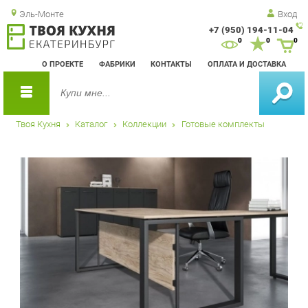
Эль-Монте
Вход
+7 (950) 194-11-04
Зак
0
0
0
обр
О ПРОЕКТЕ
ФАБРИКИ
КОНТАКТЫ
ОПЛАТА И ДОСТАВКА
зво
Твоя Кухня
Каталог
Коллекции
Готовые комплекты