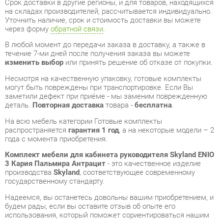
течение 7-ми дней после получения заказа вы можете
изменить выбор
или принять решение об отказе от покупки.
Несмотря на качественную упаковку, готовые комплекты
могут быть повреждены при транспортировке. Если Вы
заметили дефект при приёме - мы заменим поврежденную
деталь.
Повторная доставка
товара -
бесплатна
.
На всю мебель категории Готовые комплекты
распространяется
гарантия 1 год
, а на некоторые модели – 2
года с момента приобретения.
Комплект мебели для кабинета руководителя Skyland ENIO
3 Кария Пальмира Антрацит
- это качественное изделие
производства
Skyland
, соответствующее современному
государственному стандарту.
Надеемся, вы останетесь довольны вашим приобретением, и
будем рады, если вы оставите отзыв об опыте его
использования, который поможет сориентироваться нашим
будущим покупателям.
Кроме формы
обратной связи
получить развёрнутую
консультацию, фото и видеообзор продукции вы можете по
e-mail, телефону в Екатеринбурге и через мессенджеры
Telegram и WhatsApp.