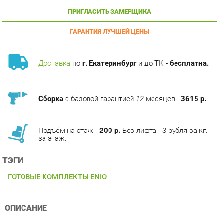
ГАРАНТИЯ ЛУЧШЕЙ ЦЕНЫ
Доставка
по
г. Екатеринбург
и до ТК -
бесплатна.
Сборка
с базовой гарантией
12
месяцев -
3615 р.
Подъём на этаж -
200 р.
Без лифта - 3 рубля за кг.
за этаж.
ТЭГИ
ГОТОВЫЕ КОМПЛЕКТЫ ENIO
ОПИСАНИЕ
Кабинет ENIO это дизайн, вдохновленный итальянскими
трендами и адаптированный под российские стандарты. Он
воплощает в себе современные идеи открытости и легкости,