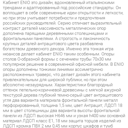
но при этом учитывает потребности и предпочтения
российских руководителей. Серию отличает выразительный
контраст деталей массивность металлических опор
дополнена парящими деревянными столешницами и
фронтальными панелями. А строгость и лаконичность
крупных деталей антрацитового цвета разбавлена
богатством древесного декора. Именно эта тонкая игра
нюансов делает кабинет ENIO таким особенным. Опоры
столов O-образной формы с сечением трубы 70х30 мм
популярное решение в современной офисной мебели. В ENIO
опоры дополнены тонкими линиями ассиметрично
расположенных траверс, что делает дизайн этого кабинета
привлекательным для широкой публики, но при этом
абсолютно незаурядным. Характеристики благородный
оттенок пепельно-коричневой древесины с мягкой ажурной
текстурой дерева глубокий темно-серый цвет антрацитового
угля два варианта материала фронтальной панели металл
перфорированный, толщина 1,5 мм, цвет Антрацит, ЛДСП 18
мм в цвет столешницы два варианта высоты фронтальной
панели из ЛДСП высокая H646 мм и узкая h400 мм основной
материал ЛДСП класс Е1, 18 мм защита торцов изделий из
ЛДСП кромка ПВХ 2 мм 0,45 мм корпус шкафов и тумб
опоры столов О-образной формы из профиля трубы 70х30
мм, толщина металла 1,5 мм, цвет Антрацит, регулировка по
высоте. Две траверсы металлические из профиля трубы
40х25 мм, толщина металла 2 мм упаковка пятислойный