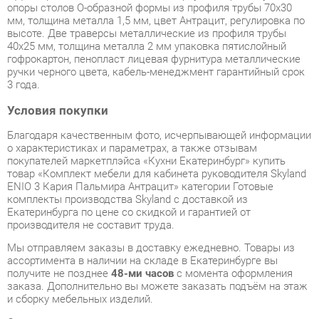
гофрокартон, пенопласт лицевая фурнитура металлические
ручки черного цвета, кабель-менеджмент гарантийный срок
3 года.
Условия покупки
Благодаря качественным фото, исчерпывающей информации
о характеристиках и параметрах, а также отзывам
покупателей маркетплэйса «Кухни Екатеринбург» купить
товар «Комплект мебели для кабинета руководителя Skyland
ENIO 3 Кария Пальмира Антрацит» категории Готовые
комплекты производства Skyland с доставкой из
Екатеринбурга по цене со скидкой и гарантией от
производителя не составит труда.
Мы отправляем заказы в доставку ежедневно. Товары из
ассортимента в наличии на складе в Екатеринбурге вы
получите не позднее
48-ми часов
с момента оформления
заказа. Дополнительно вы можете заказать подъём на этаж
и сборку мебельных изделий.
Срок доставки в другие регионы, и для товаров, находящихся
на складах производителей, рассчитывается индивидуально.
Уточнить наличие, срок и стоимость доставки вы можете
через форму
обратной связи
.
В любой момент до передачи заказа в доставку, а также в