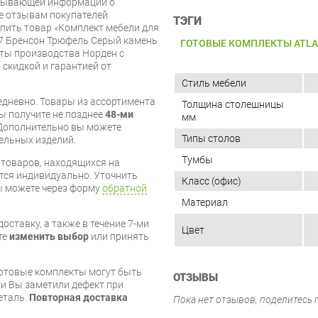
рпывающей информации о
же отзывам покупателей
ТЭГИ
упить товар «Комплект мебели для
07 Бренсон Трюфель Серый камень
ГОТОВЫЕ КОМПЛЕКТЫ ATLA
ты производства Норден с
 скидкой и гарантией от
Стиль мебели
дневно. Товары из ассортимента
Толщина столешницы
вы получите не позднее
48-ми
мм
Дополнительно вы можете
Типы столов
бельных изделий.
Тумбы
я товаров, находящихся на
тся индивидуально. Уточнить
Класс (офис)
вы можете через форму
обратной
Материал
оставку, а также в течение 7-ми
Цвет
те
изменить выбор
или принять
готовые комплекты могут быть
ОТЗЫВЫ
и Вы заметили дефект при
еталь.
Повторная доставка
Пока нет отзывов, поделитесь