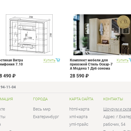
остиная Витра
Купить
Комплект мебели для
Купить
имфония 7.10
прихожей Стиль Оскар-7
А Модена 1 Дуб сонома
светлый Крем
8 490 ₽
28 590 ₽
194-11-04
МАЦИЯ
ГОРОДА
КАРТА САЙТА
КОНТАКТЫ
кте
Весь мир
html-карта
Шоурум и скл
кты
Екатеринбург
xml-карта
Адрес: г.Екат
н
yml-прайс
рабочих, 54