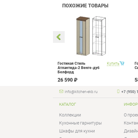
ПОХОЖИЕ ТОВАРЫ
тра Витра Рио
Купить
Гостиная Стиль
Купить
Г
2
Атлантида-2 Венге-дуб
С
Белфорд
 ₽
26 590 ₽
5
info@kitchen-ekb.ru
+7 (950) 
КАТАЛОГ
ИНФОР
Коллекции
О прое
Кухонные гарнитуры
Конта
Шкафы для кухни
Дизай