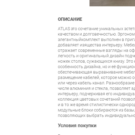
ОПИСАНИЕ
ATLAS это сочетание уникальных эсте
качеством и долговечностью. Эргоном
элегантныйкомплект выполнен в приг
добавляет изящества интерьеру. Мебе
отражает современные взгляды на оф
легкость и оригинальный дизайн под
ножек столов, сужающихся книзу. Это
особенность дизайна, но и её функци
обеспечивающая выравнивание мебели
размещение кабелей, которое можно 
или через кабель канал. Разнообрази
числе алюминия и стекла, позволяет 
интерьеру, подчеркивая его индивиду
коллекция цветовых сочетаний позво
и в то же время стилистически однор
модульные блоки собираются из базы,
позволяющих выбрать индивидуально
Условия покупки