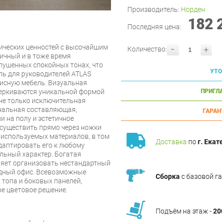
Производитель:
Норден
182 
Последняя цена:
-
тических ценностей с высочайшим
+
Количество:
ичный и в тоже время
лушенных спокойных тонах, что
УТО
ль для руководителей ATLAS
исную мебель. Визуальная
черкиваются уникальной формой
ПРИГЛ
 не только исключительная
ональная составляющая,
ГАРАН
 на полу и эстетичное
осуществить прямо через ножки
е используемых материалов, в том
Доставка
по
г. Екат
адаптировать его к любому
альный характер. Богатая
ляет организовать нестандартный
одный офис. Всевозможные
Сборка
с базовой г
 топа и боковых панелей,
е цветовое решение.
Подъём на этаж -
20