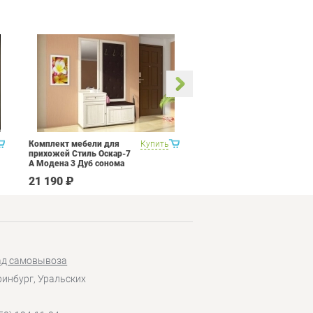
Комплект мебели для
Купить
Кухня 2,4 метра Витра
прихожей Стиль Оскар-7
Рио 16 Набор 13
А Модена 3 Дуб сонома
светлый Крем
21 190 ₽
158 190 ₽
ад самовывоза
еринбург, Уральских