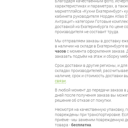
Благодаря качественным фото, исче
характеристиках и параметрах, а так
маркетплэйса «Кухни Екатеринбург» к
кабинета руководителя Норден Atlas 
Антрацит» категории Готовые комплек
доставкой из Екатеринбурга по цене со
производителя не составит труда.
Мы отправляем заказы в доставку еже
в наличии на складе в Екатеринбурге 
часов
с момента оформления заказа. 
заказать подъём на этаж и сборку ме
Срок доставки в другие регионы, и дл
складах производителей, рассчитывае
наличие, срок и стоимость доставки 
связи
.
В любой момент до передачи заказа в д
дней после получения заказа вы може
решение об отказе от покупки.
Несмотря на качественную упаковку, 
повреждены при транспортировке. Есл
приёме - мы заменим поврежденную д
товара -
бесплатна
.