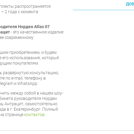
ДОБ
мплекты распространяется
 – 2 года с момента
одителя Норден Atlas 07
рацит
- это качественное изделие
щее современному
шим приобретением, и будем
е его использования, который
дущим покупателям.
ь развёрнутую консультацию,
е по e-mail, телефону в
legram и WhatsApp.
нить между собой в нашем шоу-
абинета руководителя Норден
нь Антрацит, самостоятельно
ада в г. Екатеринбург. Полный
 на странице
контактов
.