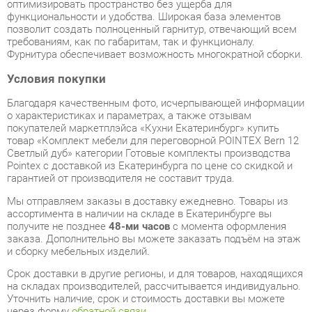
Условия покупки
Благодаря качественным фото, исчерпывающей информации
о характеристиках и параметрах, а также отзывам
покупателей маркетплэйса «Кухни Екатеринбург» купить
товар «Комплект мебели для переговорной POINTEX Bern 12
Светлый дуб» категории Готовые комплекты производства
Pointex с доставкой из Екатеринбурга по цене со скидкой и
гарантией от производителя не составит труда.
Мы отправляем заказы в доставку ежедневно. Товары из
ассортимента в наличии на складе в Екатеринбурге вы
получите не позднее
48-ми часов
с момента оформления
заказа. Дополнительно вы можете заказать подъём на этаж
и сборку мебельных изделий.
Срок доставки в другие регионы, и для товаров, находящихся
на складах производителей, рассчитывается индивидуально.
Уточнить наличие, срок и стоимость доставки вы можете
через форму
обратной связи
.
В любой момент до передачи заказа в доставку, а также в
течение 7-ми дней после получения заказа вы можете
изменить выбор
или принять решение об отказе от покупки.
Несмотря на качественную упаковку, готовые комплекты