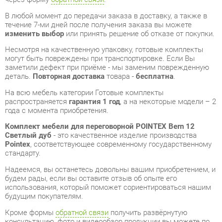
могут быть повреждены при транспортировке. Если Вы
заметили дефект при приёме - мы заменим поврежденную
деталь.
Повторная доставка
товара -
бесплатна
.
На всю мебель категории Готовые комплекты
распространяется
гарантия 1 год
, а на некоторые модели – 2
года с момента приобретения.
Комплект мебели для переговорной POINTEX Bern 12
Светлый дуб
- это качественное изделие производства
Pointex
, соответствующее современному государственному
стандарту.
Надеемся, вы останетесь довольны вашим приобретением, и
будем рады, если вы оставите отзыв об опыте его
использования, который поможет сориентироваться нашим
будущим покупателям.
Кроме формы
обратной связи
получить развёрнутую
консультацию, фото и видеообзор продукции вы можете по
e-mail, телефону в Екатеринбурге и через мессенджеры
Telegram и WhatsApp.
Готовые комплекты также можно сравнить между собой в
нашем шоу-руме и купить Комплект мебели для
переговорной POINTEX Bern 12 Светлый дуб, самостоятельно
забрав его с нашего центрального склада в г. Екатеринбург.