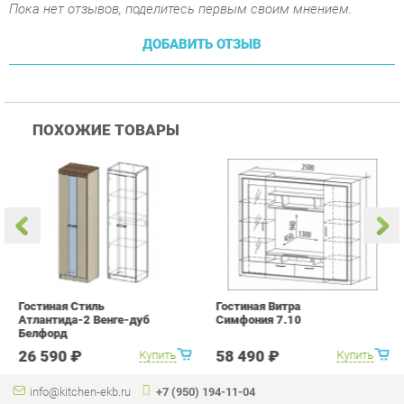
Гостиная Стиль
Гостиная Витра
К
Атлантида-2 Венге-дуб
Симфония 7.10
п
Белфорд
А
с
26 590 ₽
58 490 ₽
Купить
Купить
info@kitchen-ekb.ru
+7 (950) 194-11-04
КАТАЛОГ
ИНФОРМАЦИЯ
Коллекции
О проекте
Кухонные гарнитуры
Контакты
Шкафы для кухни
Дизайн
Столы для кухни
Доставка и Оплата