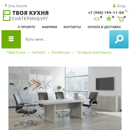
Эль-Монте
Вход
+7 (950) 194-11-04
Зак
0
0
0
обр
О ПРОЕКТЕ
ФАБРИКИ
КОНТАКТЫ
ОПЛАТА И ДОСТАВКА
зво
Твоя Кухня
Каталог
Коллекции
Готовые комплекты