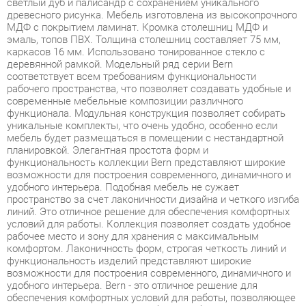
каркасов 16 мм. Использовано тонированное стекло с
деревянной рамкой. Модельный ряд серии Bern
соответствует всем требованиям функциональности
рабочего пространства, что позволяет создавать удобные и
современные мебельные композиции различного
функционала. Модульная конструкция позволяет собирать
уникальные комплекты, что очень удобно, особенно если
мебель будет размещаться в помещении с нестандартной
планировкой. Элегантная простота форм и
функциональность коллекции Bern представляют широкие
возможности для построения современного, динамичного и
удобного интерьера. Подобная мебель не сужает
пространство за счет лаконичности дизайна и четкого изгиба
линий. Это отличное решение для обеспечения комфортных
условий для работы. Коллекция позволяет создать удобное
рабочее место и зону для хранения с максимальным
комфортом. Лаконичность форм, строгая четкость линий и
функциональность изделий представляют широкие
возможности для построения современного, динамичного и
удобного интерьера. Bern - это отличное решение для
обеспечения комфортных условий для работы, позволяющее
оптимизировать пространство без ущерба для
функциональности и удобства. Широкая база элементов
позволит создать полноценный гарнитур, отвечающий всем
требованиям, как по габаритам, так и функционалу.
Фурнитура обеспечивает возможность многократной сборки.