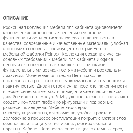
ОПИСАНИЕ
Роскошная коллекция мебели для кабинета руководителя,
классические интерьерные решения без потери
функциональности, оптимальное соотношение цены и
качества, современные и качественные материалы, удобная
эргономика основные преимущества серии Bern от
мебельной фабрики Pointex. Коллекция создана с учетом
основных требований к мебели для кабинета и офиса
ценовая экономичность в комплексе с широкими
функциональными возможностями мебели и роскошным
дизайном. Модельный ряд серии Bern позволяет
организовать пространство с максимальным комфортом и
практичностью. Дизайн строится на простоте, лаконичности
и геометрической четкости линий, а также классическом
дизайне и декоре модулей. Модульные элементы позволяют
создать комплект любой конфигурации и под разные
размеры помещения. Мебель этой серии
многофункциональна, эргономична, удобна, проста и
долговечна в процессе эксплуатации покрытие материалов
обеспечивает защиту от истирания, мелких сколов и
царапин. Кабинет Bern представлен в цветах темных орех,
светлый дуб и палисандр с сохранением уникального
древесного рисунка. Мебель изготовлена из высокопрочного
МДФ с покрытием ламинат. Кромка столешниц МДФ и
эмаль, топов ПВХ. Толщина столешниц составляет 75 мм,