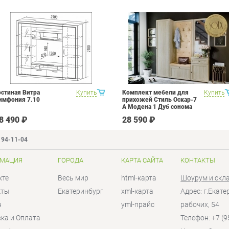
остиная Витра
Купить
Комплект мебели для
Купить
имфония 7.10
прихожей Стиль Оскар-7
А Модена 1 Дуб сонома
светлый Крем
8 490 ₽
28 590 ₽
194-11-04
МАЦИЯ
ГОРОДА
КАРТА САЙТА
КОНТАКТЫ
кте
Весь мир
html-карта
Шоурум и скл
кты
Екатеринбург
xml-карта
Адрес: г.Екат
н
yml-прайс
рабочих, 54
ка и Оплата
Телефон: +7 (9