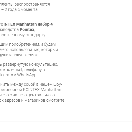
мплекты распространяется
 – 2 года с момента
OINTEX Manhattan набор 4
оизводства
Pointex
,
арственному стандарту.
шим приобретением, и будем
е его использования, который
дущим покупателям.
ь развёрнутую консультацию,
е по e-mail, телефону в
legram и WhatsApp.
нить между собой в нашем шоу-
ереговорной POINTEX Manhattan
в его с нашего центрального
сок адресов и магазинов смотрите