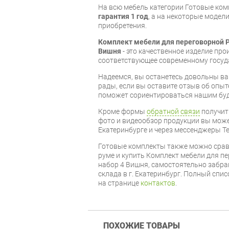
На всю мебель категории Готовые ко
гарантия 1 год
, а на некоторые модели
приобретения.
Комплект мебели для переговорной P
Вишня
- это качественное изделие пр
соответствующее современному госуд
Надеемся, вы останетесь довольны ва
рады, если вы оставите отзыв об опыт
поможет сориентироваться нашим бу
Кроме формы
обратной связи
получит
фото и видеообзор продукции вы может
Екатеринбурге и через мессенджеры Te
Готовые комплекты также можно срав
руме и купить Комплект мебели для п
набор 4 Вишня, самостоятельно забра
склада в г. Екатеринбург. Полный спи
на странице
контактов
.
ПОХОЖИЕ ТОВАРЫ