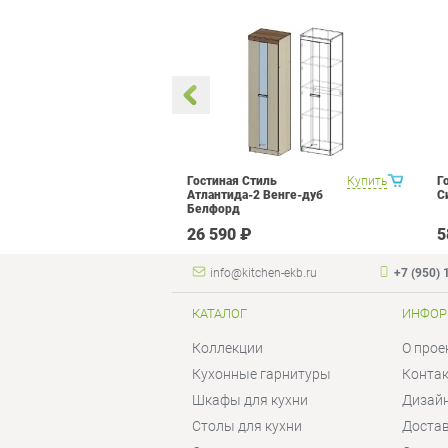
метра Витра
Купить
Гостиная Стиль
Купить
Г
ор 14
Атлантида-2 Венге-дуб
С
Белфорд
 ₽
26 590 ₽
5
info@kitchen-ekb.ru
+7 (950) 
КАТАЛОГ
ИНФОР
Коллекции
О прое
Кухонные гарнитуры
Конта
Шкафы для кухни
Дизай
Столы для кухни
Достав