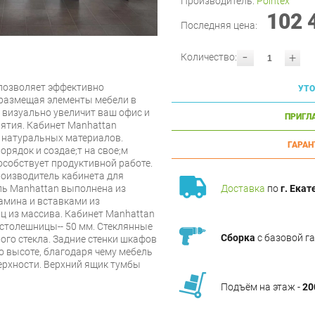
Производитель:
Pointex
102 
Последняя цена:
-
+
Количество:
 позволяет эффективно
УТО
 размещая элементы мебели в
 визуально увеличит ваш офис и
ПРИГЛ
ятия. Кабинет Manhattan
з натуральных материалов.
ГАРАН
орядок и создаe;т на своe;м
особствует продуктивной работе.
роизводитель кабинета для
ль Manhattan выполнена из
Доставка
по
г. Екат
амина и вставками из
ц из массива. Кабинет Manhattan
 столешницы-- 50 мм. Стеклянные
Сборка
с базовой г
го стекла. Задние стенки шкафов
о высоте, благодаря чему мебель
верхности. Верхний ящик тумбы
Подъём на этаж -
20