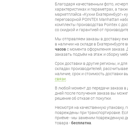
Благодаря качественным фото, исче
характеристиках и параметрах, а так
маркетплэйса «Кухни Екатеринбург» к
переговорной POINTEX Manhattan набо
комплекты производства Pointex с дос
со скидкой и гарантией от производите
Мы отправляем заказы в доставку еже
в наличии на складе в Екатеринбурге 
часов
с момента оформления заказа. 
заказать подъём на этаж и сборку ме
Срок доставки в другие регионы, и дл
складах производителей, рассчитывае
наличие, срок и стоимость доставки 
связи
.
В любой момент до передачи заказа в д
дней после получения заказа вы може
решение об отказе от покупки.
Несмотря на качественную упаковку, 
повреждены при транспортировке. Есл
приёме - мы заменим поврежденную д
товара -
бесплатна
.