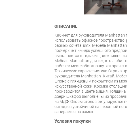
ОПИСАНИЕ
Кабинет для руководителя Manhattan
использовать офисное пространство,
разных сочетаниях. Мебель Manhattan
подчеркнe;т имидж успешного предпри
выполняется в тe;плом цвете вишня и
Мебель Manhattan для тех, кто любит п
рабочем месте обстановку, которая сп
Технические характеристики Страна п
руководителя Manhattan- Китай. Мебе
шпона с глянцевым покрытием из мел
искусственной кожи. Кромка столешни
производится в цвете вишня. Толщина
двери шкафов выполнены из прозрачно
из МДФ. Опоры столов регулируются п
остаe;тся устойчивой на неровной по
запирается на замок.
Условия покупки