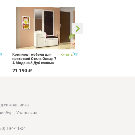
Комплект мебели для
Купить
Кухня Трия Прованс 1
прихожей Стиль Оскар-7
А Модена 3 Дуб сонома
светлый Крем
21 190 ₽
82 990 ₽
ад самовывоза
еринбург, Уральских
50) 194-11-04