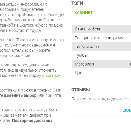
ТЭГИ
рпывающей информации о
же отзывам покупателей
КАБИНЕТ
упить товар «Комплект мебели для
р 4 Вишня» категории Готовые
тавкой из Екатеринбурга по цене
Стиль мебели
ля не составит труда.
Толщина столешницы мм
дневно. Товары из ассортимента
вы получите не позднее
48-ми
Типы столов
Дополнительно вы можете
Тумбы
бельных изделий.
Материал
я товаров, находящихся на
тся индивидуально. Уточнить
Цвет
вы можете через форму
обратной
ОТЗЫВЫ
оставку, а также в течение 7-ми
те
изменить выбор
или принять
Пока нет отзывов, поделитесь
готовые комплекты могут быть
ДОБ
и Вы заметили дефект при
еталь.
Повторная доставка