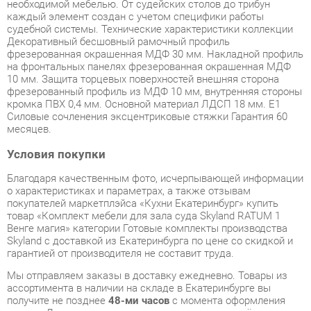
фрезерованная окрашенная МДФ 30 мм. Накладной профиль
на фронтальных панелях фрезерованная окрашенная МДФ
10 мм. Защита торцевых поверхностей внешняя сторона
фрезерованный профиль из МДФ 10 мм, внутренняя стороны
кромка ПВХ 0,4 мм. Основной материал ЛДСП 18 мм. E1
Силовые сочленения эксцентриковые стяжки Гарантия 60
месяцев.
Условия покупки
Благодаря качественным фото, исчерпывающей информации
о характеристиках и параметрах, а также отзывам
покупателей маркетплэйса «Кухни Екатеринбург» купить
товар «Комплект мебели для зала суда Skyland RATUM 1
Венге магия» категории Готовые комплекты производства
Skyland с доставкой из Екатеринбурга по цене со скидкой и
гарантией от производителя не составит труда.
Мы отправляем заказы в доставку ежедневно. Товары из
ассортимента в наличии на складе в Екатеринбурге вы
получите не позднее
48-ми часов
с момента оформления
заказа. Дополнительно вы можете заказать подъём на этаж
и сборку мебельных изделий.
Срок доставки в другие регионы, и для товаров, находящихся
на складах производителей, рассчитывается индивидуально.
Уточнить наличие, срок и стоимость доставки вы можете