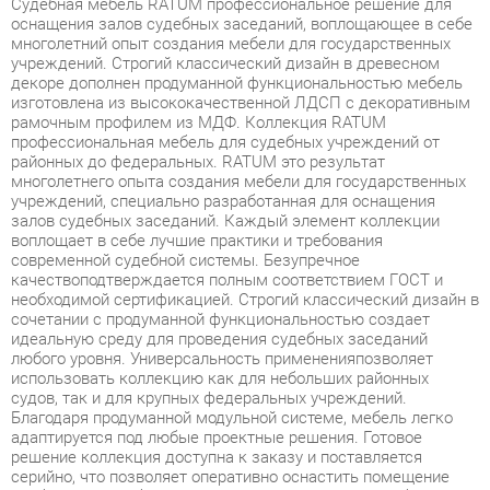
учреждений. Строгий классический дизайн в древесном
декоре дополнен продуманной функциональностью мебель
изготовлена из высококачественной ЛДСП с декоративным
рамочным профилем из МДФ. Коллекция RATUM
профессиональная мебель для судебных учреждений от
районных до федеральных. RATUM это результат
многолетнего опыта создания мебели для государственных
учреждений, специально разработанная для оснащения
залов судебных заседаний. Каждый элемент коллекции
воплощает в себе лучшие практики и требования
современной судебной системы. Безупречное
качествоподтверждается полным соответствием ГОСТ и
необходимой сертификацией. Строгий классический дизайн в
сочетании с продуманной функциональностью создает
идеальную среду для проведения судебных заседаний
любого уровня. Универсальность примененияпозволяет
использовать коллекцию как для небольших районных
судов, так и для крупных федеральных учреждений.
Благодаря продуманной модульной системе, мебель легко
адаптируется под любые проектные решения. Готовое
решение коллекция доступна к заказу и поставляется
серийно, что позволяет оперативно оснастить помещение
необходимой мебелью. От судейских столов до трибун
каждый элемент создан с учетом специфики работы
судебной системы. Технические характеристики коллекции
Декоративный бесшовный рамочный профиль