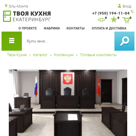
Эль-Монте
Вход
+7 (950) 194-11-04
Зак
0
0
0
обр
О ПРОЕКТЕ
ФАБРИКИ
КОНТАКТЫ
ОПЛАТА И ДОСТАВКА
зво
Твоя Кухня
Каталог
Коллекции
Готовые комплекты