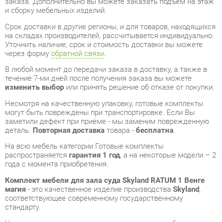
через форму
обратной связи
.
В любой момент до передачи заказа в доставку, а также в
течение 7-ми дней после получения заказа вы можете
изменить выбор
или принять решение об отказе от покупки.
Несмотря на качественную упаковку, готовые комплекты
могут быть повреждены при транспортировке. Если Вы
заметили дефект при приёме - мы заменим поврежденную
деталь.
Повторная доставка
товара -
бесплатна
.
На всю мебель категории Готовые комплекты
распространяется
гарантия 1 год
, а на некоторые модели – 2
года с момента приобретения.
Комплект мебели для зала суда Skyland RATUM 1 Венге
магия
- это качественное изделие производства
Skyland
,
соответствующее современному государственному
стандарту.
Надеемся, вы останетесь довольны вашим приобретением, и
будем рады, если вы оставите отзыв об опыте его
использования, который поможет сориентироваться нашим
будущим покупателям.
Кроме формы
обратной связи
получить развёрнутую
консультацию, фото и видеообзор продукции вы можете по