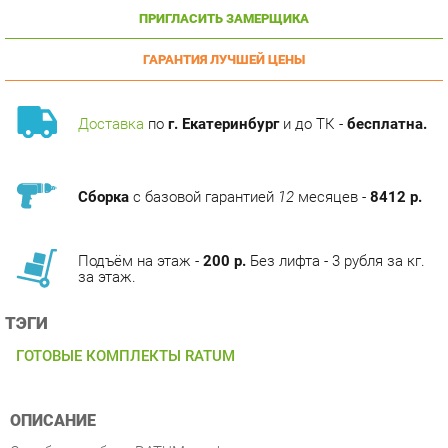
ГАРАНТИЯ ЛУЧШЕЙ ЦЕНЫ
Доставка
по
г. Екатеринбург
и до ТК -
бесплатна.
Сборка
с базовой гарантией
12
месяцев -
8412 р.
Подъём на этаж -
200 р.
Без лифта - 3 рубля за кг.
за этаж.
ТЭГИ
ГОТОВЫЕ КОМПЛЕКТЫ RATUM
ОПИСАНИЕ
Судебная мебель RATUM профессиональное решение для
оснащения залов судебных заседаний, воплощающее в себе
многолетний опыт создания мебели для государственных