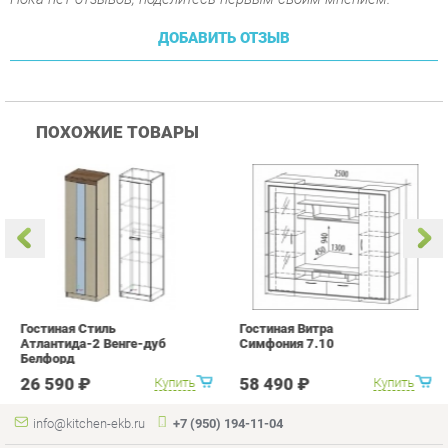
ПОХОЖИЕ ТОВАРЫ
Гостиная Стиль
Гостиная Витра
К
Атлантида-2 Венге-дуб
Симфония 7.10
п
Белфорд
А
с
26 590 ₽
58 490 ₽
Купить
Купить
info@kitchen-ekb.ru
+7 (950) 194-11-04
КАТАЛОГ
ИНФОРМАЦИЯ
Коллекции
О проекте
Кухонные гарнитуры
Контакты
Шкафы для кухни
Дизайн