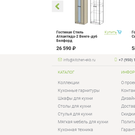
 Прованс 1
Купить
Гостиная Стиль
Купить
Г
Атлантида-2 Венге-дуб
С
Белфорд
₽
26 590 ₽
5
info@kitchen-ekb.ru
+7 (950) 
КАТАЛОГ
ИНФОР
Коллекции
О прое
Кухонные гарнитуры
Конта
Шкафы для кухни
Дизай
Столы для кухни
Достав
Стулья для кухни
Скидки
Мягкая мебель для кухни
Полит
Кухонная техника
Гаран