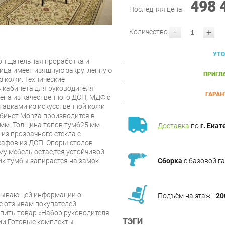
498 
Последняя цена:
-
+
Количество:
УТО
то тщательная проработка и
ница имеет изящную закругленную
ПРИГЛ
з кожи. Технические
 кабинета для руководителя
ГАРАН
ена из качественного ДСП, МДФ с
тавками из искусственной кожи
абинет Monza производится в
 мм. Толщина топов тумб25 мм.
Доставка
по
г. Екат
из прозрачного стекла с
кафов из ДСП. Опоры столов
му мебель остаe;тся устойчивой
ик тумбы запирается на замок.
Сборка
с базовой г
рпывающей информации о
Подъём на этаж -
20
же отзывам покупателей
упить товар «Набор руководителя
ТЭГИ
ии Готовые комплекты