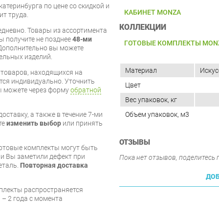
катеринбурга по цене со скидкой и
КАБИНЕТ MONZA
ит труда.
КОЛЛЕКЦИИ
дневно. Товары из ассортимента
вы получите не позднее
48-ми
ГОТОВЫЕ КОМПЛЕКТЫ MON
Дополнительно вы можете
бельных изделий.
Материал
Искус
я товаров, находящихся на
тся индивидуально. Уточнить
Цвет
вы можете через форму
обратной
Вес упаковок, кг
Объем упаковок, м3
оставку, а также в течение 7-ми
те
изменить выбор
или принять
ОТЗЫВЫ
готовые комплекты могут быть
и Вы заметили дефект при
Пока нет отзывов, поделитесь
еталь.
Повторная доставка
ДОБ
мплекты распространяется
 – 2 года с момента