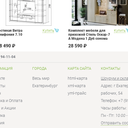
остиная Витра
Купить
Комплект мебели для
Купить
имфония 7.10
прихожей Стиль Оскар-7
А Модена 1 Дуб сонома
светлый Крем
8 490 ₽
28 590 ₽
194-11-04
МАЦИЯ
ГОРОДА
КАРТА САЙТА
КОНТАКТЫ
кте
Весь мир
html-карта
Шоурум и скл
кты
Екатеринбург
xml-карта
Адрес: г.Екат
н
yml-прайс
рабочих, 54
ка и Оплата
Телефон: +7 (9
 и Акции
Часы работы:
ика
Пн - Пт:
10:00 
тия
Отправить со