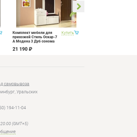
Комплект мебели для
Купить
Кухня 3 метра Витра
прихожей Стиль Оскар-7
Палермо 8 Набор 12
А Модена 3 Дуб сонома
светлый Крем
21 190 ₽
207 090 ₽
ад самовывоза
еринбург, Уральских
50) 194-11-04
- 20:00 (GMT+5)
общение