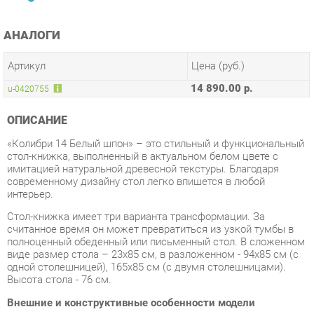
Артикул
Цена (руб.)
14 890.00 р.
u-0420755
ОПИСАНИЕ
«Колибри 14 Белый шпон» – это стильный и функциональный
стол-книжка, выполненный в актуальном белом цвете с
имитацией натуральной древесной текстуры. Благодаря
современному дизайну стол легко впишется в любой
интерьер.
Стол-книжка имеет три варианта трансформации. За
считанное время он может превратиться из узкой тумбы в
полноценный обеденный или письменный стол. В сложенном
виде размер стола – 23х85 см, в разложенном - 94х85 см (с
одной столешницей), 165х85 см (с двумя столешницами).
Высота стола - 76 см.
Внешние и конструктивные особенности модели
Цвет «Белый шпон» является актуальным и
универсальным решением, его можно сочетать с