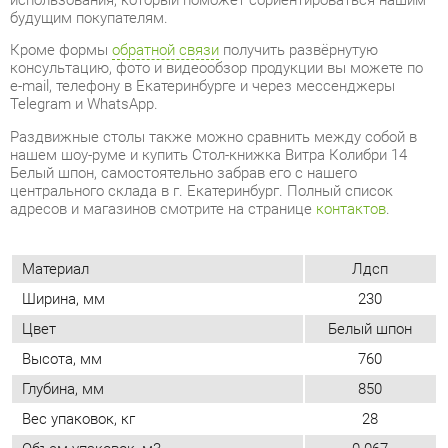
нашем шоу-руме и купить Стол-книжка Витра Колибри 14
Белый шпон, самостоятельно забрав его с нашего
центрального склада в г. Екатеринбург. Полный список
адресов и магазинов смотрите на странице
контактов
.
Материал
Лдсп
Ширина, мм
230
Цвет
Белый шпон
Высота, мм
760
Глубина, мм
850
Вес упаковок, кг
28
Объем упаковок, м3
0.067
Форма
Прямоугольные
Материал столешницы
Лдсп
Глянцевое покрытие
Нет
Размер
Большой
Опора
Ножки