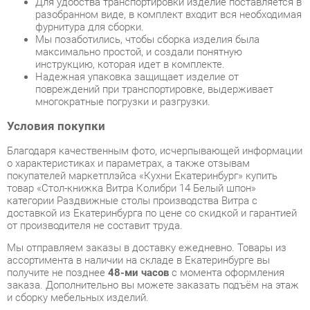
повреждений при транспортировке, выдерживает
многократные погрузки и разгрузки.
Условия покупки
Благодаря качественным фото, исчерпывающей информации
о характеристиках и параметрах, а также отзывам
покупателей маркетплэйса «Кухни Екатеринбург» купить
товар «Стол-книжка Витра Колибри 14 Белый шпон»
категории Раздвижные столы производства Витра с
доставкой из Екатеринбурга по цене со скидкой и гарантией
от производителя не составит труда.
Мы отправляем заказы в доставку ежедневно. Товары из
ассортимента в наличии на складе в Екатеринбурге вы
получите не позднее
48-ми часов
с момента оформления
заказа. Дополнительно вы можете заказать подъём на этаж
и сборку мебельных изделий.
Срок доставки в другие регионы, и для товаров, находящихся
на складах производителей, рассчитывается индивидуально.
Уточнить наличие, срок и стоимость доставки вы можете
через форму
обратной связи
.
В любой момент до передачи заказа в доставку, а также в
течение 7-ми дней после получения заказа вы можете