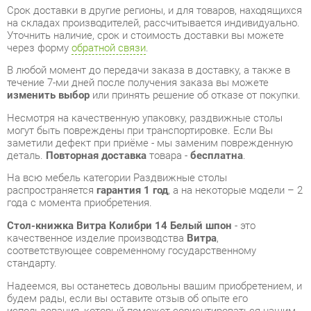
изменить выбор
или принять решение об отказе от покупки.
Несмотря на качественную упаковку, раздвижные столы
могут быть повреждены при транспортировке. Если Вы
заметили дефект при приёме - мы заменим поврежденную
деталь.
Повторная доставка
товара -
бесплатна
.
На всю мебель категории Раздвижные столы
распространяется
гарантия 1 год
, а на некоторые модели – 2
года с момента приобретения.
Стол-книжка Витра Колибри 14 Белый шпон
- это
качественное изделие производства
Витра
,
соответствующее современному государственному
стандарту.
Надеемся, вы останетесь довольны вашим приобретением, и
будем рады, если вы оставите отзыв об опыте его
использования, который поможет сориентироваться нашим
будущим покупателям.
Кроме формы
обратной связи
получить развёрнутую
консультацию, фото и видеообзор продукции вы можете по
e-mail, телефону в Екатеринбурге и через мессенджеры
Telegram и WhatsApp.
Раздвижные столы также можно сравнить между собой в