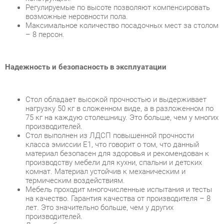
Надежность и безопасность в эксплуатации
Стол обладает высокой прочностью и выдерживает
нагрузку 50 кг в сложенном виде, а в разложенном по
75 кг на каждую столешницу. Это больше, чем у многих
производителей.
Стол выполнен из ЛДСП повышенной прочности
класса эмиссии Е1, что говорит о том, что данный
материал безопасен для здоровья и рекомендован к
производству мебели для кухни, спальни и детских
комнат. Материал устойчив к механическим и
термическим воздействиям.
Мебель проходит многочисленные испытания и тесты
на качество. Гарантия качества от производителя – 8
лет. Это значительно больше, чем у других
производителей.
Для удобства транспортировки изделие поставляется в
разобранном виде, в комплект входит вся необходимая
фурнитура для сборки.
Мы позаботились, чтобы сборка изделия была
максимально простой, и создали понятную
инструкцию, которая идет в комплекте.
Надежная упаковка защищает изделие от