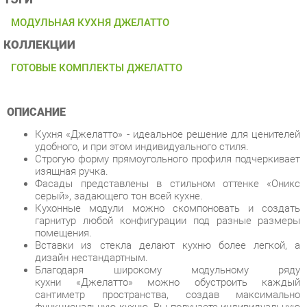
КОЛЛЕКЦИИ
ГОТОВЫЕ КОМПЛЕКТЫ ДЖЕЛАТТО
ОПИСАНИЕ
Кухня «Джелатто» - идеальное решение для ценителей
удобного, и при этом индивидуального стиля.
Строгую форму прямоугольного профиля подчеркивает
изящная ручка.
Фасады представлены в стильном оттенке «Оникс
серый», задающего тон всей кухне.
Кухонные модули можно скомпоновать и создать
гарнитур любой конфигурации под разные размеры
помещения.
Вставки из стекла делают кухню более легкой, а
дизайн нестандартным.
Благодаря широкому модульному ряду
кухни «Джелатто» можно обустроить каждый
сантиметр пространства, создав максимально
функциональную кухню. Вы получаете индивидуальную
кухню по фабричной цене.
По функциональному и стилевому решению можно
использовать высокие или низкие шкафы, чередовать
их, создавая необычную композицию.