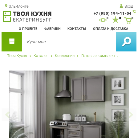
Эль-Монте
Вход
+7 (950) 194-11-04
Зак
0
0
0
обр
О ПРОЕКТЕ
ФАБРИКИ
КОНТАКТЫ
ОПЛАТА И ДОСТАВКА
зво
Твоя Кухня
Каталог
Коллекции
Готовые комплекты