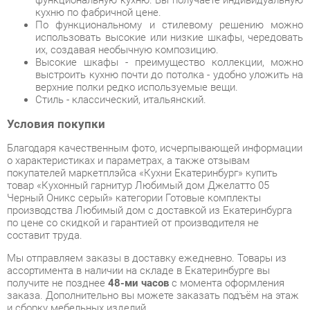
Высокие шкафы - преимущество коллекции, можно
выстроить кухню почти до потолка - удобно уложить на
верхние полки редко используемые вещи.
Стиль - классический, итальянский.
Условия покупки
Благодаря качественным фото, исчерпывающей информации
о характеристиках и параметрах, а также отзывам
покупателей маркетплэйса «Кухни Екатеринбург» купить
товар «Кухонный гарнитур Любимый дом Джелатто 05
Черный Оникс серый» категории Готовые комплекты
производства Любимый дом с доставкой из Екатеринбурга
по цене со скидкой и гарантией от производителя не
составит труда.
Мы отправляем заказы в доставку ежедневно. Товары из
ассортимента в наличии на складе в Екатеринбурге вы
получите не позднее
48-ми часов
с момента оформления
заказа. Дополнительно вы можете заказать подъём на этаж
и сборку мебельных изделий.
Срок доставки в другие регионы, и для товаров, находящихся
на складах производителей, рассчитывается индивидуально.
Уточнить наличие, срок и стоимость доставки вы можете
через форму
обратной связи
.