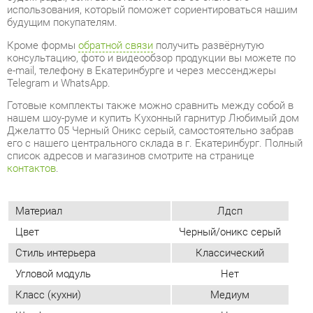
Telegram и WhatsApp.
Готовые комплекты также можно сравнить между собой в
нашем шоу-руме и купить Кухонный гарнитур Любимый дом
Джелатто 05 Черный Оникс серый, самостоятельно забрав
его с нашего центрального склада в г. Екатеринбург. Полный
список адресов и магазинов смотрите на странице
контактов
.
Материал
Лдсп
Цвет
Черный/оникс серый
Стиль интерьера
Классический
Угловой модуль
Нет
Класс (кухни)
Медиум
Шкаф под встроенную технику
Нет
Бутылочница
Нет
Фотопечать (кух.гарнитуры)
Нет
ОТЗЫВЫ