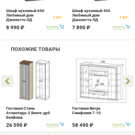
ПОХОЖИЕ ТОВАРЫ
Гостиная Стиль
Гостиная Витра
К
Атлантида-2 Венге-дуб
Симфония 7.10
п
Белфорд
А
с
26 590 ₽
58 490 ₽
Купить
Купить
info@kitchen-ekb.ru
+7 (950) 194-11-04
КАТАЛОГ
ИНФОРМАЦИЯ
Коллекции
О проекте
Кухонные гарнитуры
Контакты
Шкафы для кухни
Дизайн