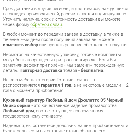
В любой момент до передачи заказа в доставку, а также в
течение 7-ми дней после получения заказа вы можете
изменить выбор
или принять решение об отказе от покупки.
Несмотря на качественную упаковку, готовые комплекты
могут быть повреждены при транспортировке. Если Вы
заметили дефект при приёме - мы заменим поврежденную
деталь.
Повторная доставка
товара -
бесплатна
.
На всю мебель категории Готовые комплекты
распространяется
гарантия 1 год
, а на некоторые модели – 2
года с момента приобретения.
Кухонный гарнитур Любимый дом Джелатто 05 Черный
Оникс серый
- это качественное изделие производства
Любимый дом
, соответствующее современному
государственному стандарту.
Надеемся, вы останетесь довольны вашим приобретением, и
будем рады, если вы оставите отзыв об опыте его
использования, который поможет сориентироваться нашим
будущим покупателям.
Кроме формы
обратной связи
получить развёрнутую
консультацию, фото и видеообзор продукции вы можете по
e-mail, телефону в Екатеринбурге и через мессенджеры