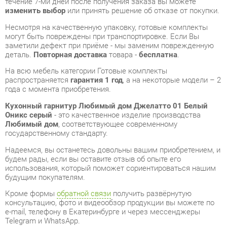
деталь.
Повторная доставка
товара -
бесплатна
.
На всю мебель категории Готовые комплекты
распространяется
гарантия 1 год
, а на некоторые модели – 2
года с момента приобретения.
Кухонный гарнитур Любимый дом Джелатто 01 Белый
Оникс серый
- это качественное изделие производства
Любимый дом
, соответствующее современному
государственному стандарту.
Надеемся, вы останетесь довольны вашим приобретением, и
будем рады, если вы оставите отзыв об опыте его
использования, который поможет сориентироваться нашим
будущим покупателям.
Кроме формы
обратной связи
получить развёрнутую
консультацию, фото и видеообзор продукции вы можете по
e-mail, телефону в Екатеринбурге и через мессенджеры
Telegram и WhatsApp.
Готовые комплекты также можно сравнить между собой в
нашем шоу-руме и купить Кухонный гарнитур Любимый дом
Джелатто 01 Белый Оникс серый, самостоятельно забрав его
с нашего центрального склада в г. Екатеринбург. Полный
список адресов и магазинов смотрите на странице
контактов
.