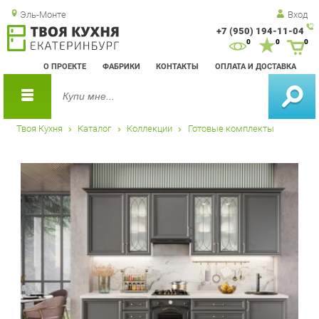
Эль-Монте
Вход
+7 (950) 194-11-04
Зак
0
0
0
обр
О ПРОЕКТЕ
ФАБРИКИ
КОНТАКТЫ
ОПЛАТА И ДОСТАВКА
зво
Твоя Кухня
Каталог
Коллекции
Готовые комплекты