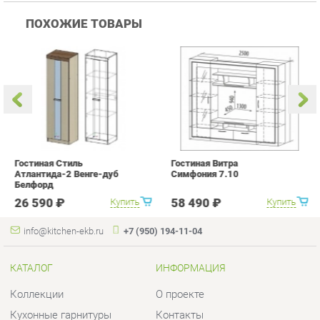
Гостиная Стиль
Гостиная Витра
К
Атлантида-2 Венге-дуб
Симфония 7.10
п
Белфорд
А
с
26 590 ₽
58 490 ₽
Купить
Купить
info@kitchen-ekb.ru
+7 (950) 194-11-04
КАТАЛОГ
ИНФОРМАЦИЯ
Коллекции
О проекте
Кухонные гарнитуры
Контакты
Шкафы для кухни
Дизайн
Столы для кухни
Доставка и Оплата
Стулья для кухни
Скидки и Акции
Мягкая мебель для кухни
Политика
Кухонная техника
Гарантия
Комплектующие для кухни
Помощь