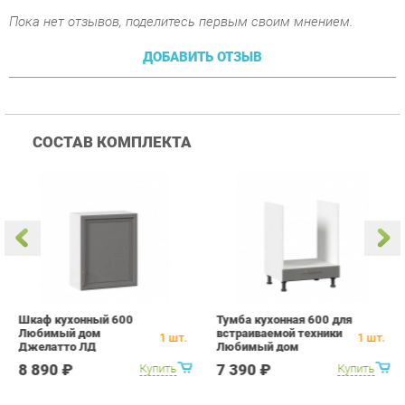
СОСТАВ КОМПЛЕКТА
Шкаф кухонный 600
Тумба кухонная 600 для
Т
Любимый дом
встраиваемой техники
Л
1
шт.
1
шт.
Джелатто ЛД
Любимый дом
Д
241.350.000.104 Белый
Джелатто ЛД
2
8 890 ₽
7 390 ₽
Купить
Купить
Оникс серый
241.250.000.098 Белый
О
Оникс серый
ПОХОЖИЕ ТОВАРЫ