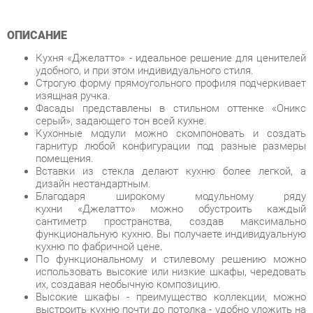
Кухня «Джелатто» - идеальное решение для ценителей
удобного, и при этом индивидуального стиля.
Строгую форму прямоугольного профиля подчеркивает
изящная ручка.
Фасады представлены в стильном оттенке «Оникс
серый», задающего тон всей кухне.
Кухонные модули можно скомпоновать и создать
гарнитур любой конфигурации под разные размеры
помещения.
Вставки из стекла делают кухню более легкой, а
дизайн нестандартным.
Благодаря широкому модульному ряду
кухни «Джелатто» можно обустроить каждый
сантиметр пространства, создав максимально
функциональную кухню. Вы получаете индивидуальную
кухню по фабричной цене.
По функциональному и стилевому решению можно
использовать высокие или низкие шкафы, чередовать
их, создавая необычную композицию.
Высокие шкафы - преимущество коллекции, можно
выстроить кухню почти до потолка - удобно уложить на
верхние полки редко используемые вещи.
Стиль - классический, итальянский.
Условия покупки