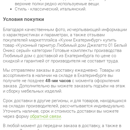
Благодаря качественным фото, исчерпывающей информации
о характеристиках и параметрах, а также отзывам
покупателей маркетплэйса «Кухни Екатеринбург» купить
товар «Кухонный гарнитур Любимый дом Джелатто 01 Белый
Оникс серый» категории Готовые комплекты производства
Любимый дом с доставкой из Екатеринбурга по цене со
скидкой и гарантией от производителя не составит труда.
Мы отправляем заказы в доставку ежедневно. Товары из
ассортимента в наличии на складе в Екатеринбурге вы
получите не позднее
48-ми часов
с момента оформления
заказа. Дополнительно вы можете заказать подъём на этаж
и сборку мебельных изделий.
Срок доставки в другие регионы, и для товаров, находящихся
на складах производителей, рассчитывается индивидуально.
Уточнить наличие, срок и стоимость доставки вы можете
через форму
обратной связи
.
В любой момент до передачи заказа в доставку, а также в
течение 7-ми дней после получения заказа вы можете
изменить выбор
или принять решение об отказе от покупки.
Несмотря на качественную упаковку, готовые комплекты
могут быть повреждены при транспортировке. Если Вы
заметили дефект при приёме - мы заменим поврежденную