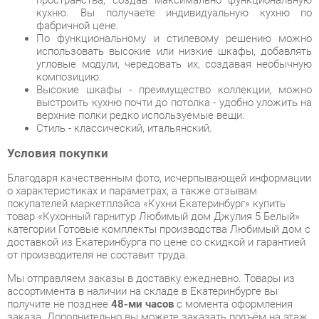
угловые модули, чередовать их, создавая необычную
композицию.
Высокие шкафы - преимущество коллекции, можно
выстроить кухню почти до потолка - удобно уложить на
верхние полки редко используемые вещи.
Стиль - классический, итальянский.
Условия покупки
Благодаря качественным фото, исчерпывающей информации
о характеристиках и параметрах, а также отзывам
покупателей маркетплэйса «Кухни Екатеринбург» купить
товар «Кухонный гарнитур Любимый дом Джулия 5 Белый»
категории Готовые комплекты производства Любимый дом с
доставкой из Екатеринбурга по цене со скидкой и гарантией
от производителя не составит труда.
Мы отправляем заказы в доставку ежедневно. Товары из
ассортимента в наличии на складе в Екатеринбурге вы
получите не позднее
48-ми часов
с момента оформления
заказа. Дополнительно вы можете заказать подъём на этаж
и сборку мебельных изделий.
Срок доставки в другие регионы, и для товаров, находящихся
на складах производителей, рассчитывается индивидуально.
Уточнить наличие, срок и стоимость доставки вы можете