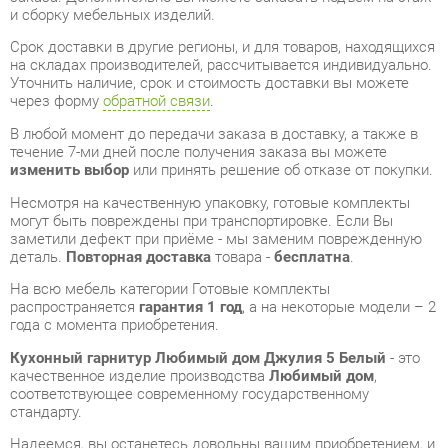
через форму
обратной связи
.
В любой момент до передачи заказа в доставку, а также в
течение 7-ми дней после получения заказа вы можете
изменить выбор
или принять решение об отказе от покупки.
Несмотря на качественную упаковку, готовые комплекты
могут быть повреждены при транспортировке. Если Вы
заметили дефект при приёме - мы заменим поврежденную
деталь.
Повторная доставка
товара -
бесплатна
.
На всю мебель категории Готовые комплекты
распространяется
гарантия 1 год
, а на некоторые модели – 2
года с момента приобретения.
Кухонный гарнитур Любимый дом Джулия 5 Белый
- это
качественное изделие производства
Любимый дом
,
соответствующее современному государственному
стандарту.
Надеемся, вы останетесь довольны вашим приобретением, и
будем рады, если вы оставите отзыв об опыте его
использования, который поможет сориентироваться нашим
будущим покупателям.
Кроме формы
обратной связи
получить развёрнутую
консультацию, фото и видеообзор продукции вы можете по