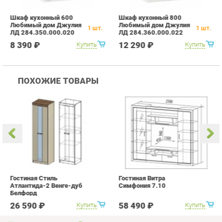
ПОХОЖИЕ ТОВАРЫ
Гостиная Стиль
Гостиная Витра
К
Атлантида-2 Венге-дуб
Симфония 7.10
п
Белфорд
А
с
26 590 ₽
58 490 ₽
Купить
Купить
info@kitchen-ekb.ru
+7 (950) 194-11-04
КАТАЛОГ
ИНФОРМАЦИЯ
Коллекции
О проекте
Кухонные гарнитуры
Контакты
Шкафы для кухни
Дизайн