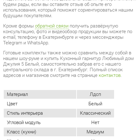
e-mail, телефону в Екатеринбурге и через мессенджеры
Telegram и WhatsApp.
Готовые комплекты также можно сравнить между собой в
нашем шоу-руме и купить Кухонный гарнитур Любимый дом
Джулия 5 Белый, самостоятельно забрав его с нашего
центрального склада в г. Екатеринбург. Полный список
адресов и магазинов смотрите на странице
контактов
.
Материал
Лдсп
Цвет
Белый
Стиль интерьера
Классический
Угловой модуль
Нет
Класс (кухни)
Медиум
Шкаф под встроенную технику
Нет
Бутылочница
Нет
Фотопечать (кух.гарнитуры)
Нет
ОТЗЫВЫ