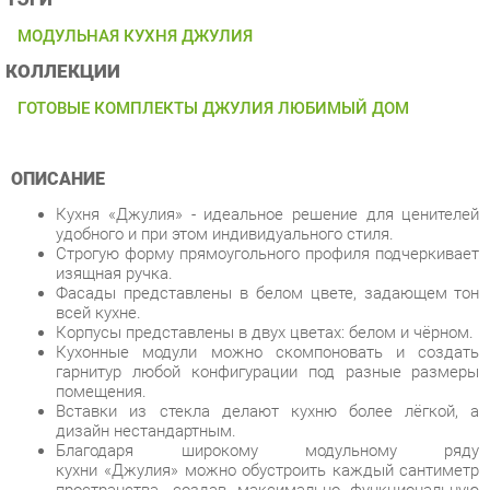
КОЛЛЕКЦИИ
ГОТОВЫЕ КОМПЛЕКТЫ ДЖУЛИЯ ЛЮБИМЫЙ ДОМ
ОПИСАНИЕ
Кухня «Джулия» - идеальное решение для ценителей
удобного и при этом индивидуального стиля.
Строгую форму прямоугольного профиля подчеркивает
изящная ручка.
Фасады представлены в белом цвете, задающем тон
всей кухне.
Корпусы представлены в двух цветах: белом и чёрном.
Кухонные модули можно скомпоновать и создать
гарнитур любой конфигурации под разные размеры
помещения.
Вставки из стекла делают кухню более лёгкой, а
дизайн нестандартным.
Благодаря широкому модульному ряду
кухни «Джулия» можно обустроить каждый сантиметр
пространства, создав максимально функциональную
кухню. Вы получаете индивидуальную кухню по
фабричной цене.
По функциональному и стилевому решению можно
использовать высокие или низкие шкафы, добавлять