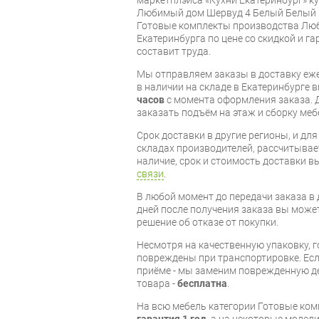
Любимый дом Шервуд 4 Белый Белый г
Готовые комплекты производства Люб
Екатеринбурга по цене со скидкой и г
составит труда.
Мы отправляем заказы в доставку еже
в наличии на складе в Екатеринбурге 
часов
с момента оформления заказа. 
заказать подъём на этаж и сборку ме
Срок доставки в другие регионы, и дл
складах производителей, рассчитывае
наличие, срок и стоимость доставки 
связи
.
В любой момент до передачи заказа в д
дней после получения заказа вы може
решение об отказе от покупки.
Несмотря на качественную упаковку, 
повреждены при транспортировке. Есл
приёме - мы заменим поврежденную д
товара -
бесплатна
.
На всю мебель категории Готовые ко
гарантия 1 год
, а на некоторые модели