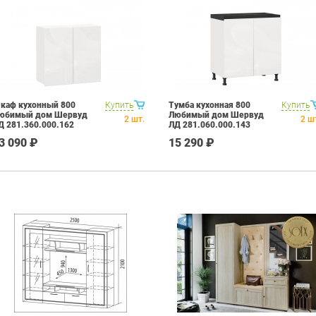
каф кухонный 800
Купить
Тумба кухонная 800
Купить
юбимый дом Шервуд
Любимый дом Шервуд
2
шт.
2
ш
Д 281.360.000.162
ЛД 281.060.000.143
елый Белый глянец
Белый Белый глянец
3 090 ₽
15 290 ₽