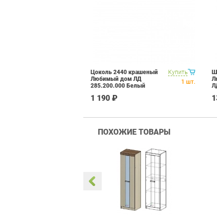
Цоколь 2440 крашеный
Купить
Ш
Любимый дом ЛД
Л
1
шт.
285.200.000 Белый
Л
глянец
Б
1 190 ₽
1
ПОХОЖИЕ ТОВАРЫ