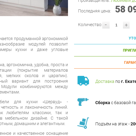
Производитель:
Любимый д
58 0
Последняя цена:
-
+
Количество:
ичается продуманной эргономикой
УТО
азнообразие модулей позволит
змеры кухни и даже угловые
ПРИГЛ
ГАРАН
а, эргономична, удобна, проста и
тации (покрытие материалов
я, мелких сколов и царапин).
чный вариант для построения
Доставка
по
г. Екат
. Модули комбинируются между
лементами.
ебели для кухни «Шервуд» -
Сборка
с базовой г
четкость и лаконичность линий.
ак любителям классики, так и
в мебельном дизайне. С такой
уютным, домашним и элегантным.
Подъём на этаж -
20
енное и качественное оснащение