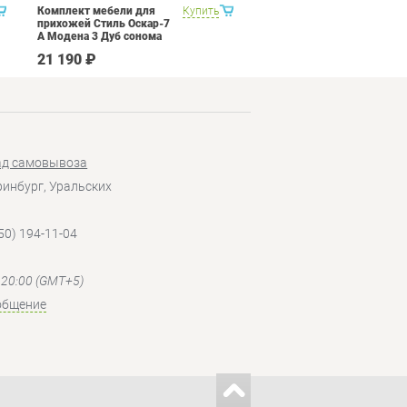
Комплект мебели для
Купить
Кухня 3 метра Витра
прихожей Стиль Оскар-7
Палермо 8 Набор 11
А Модена 3 Дуб сонома
светлый Крем
21 190 ₽
178 890 ₽
ад самовывоза
еринбург, Уральских
50) 194-11-04
- 20:00 (GMT+5)
общение