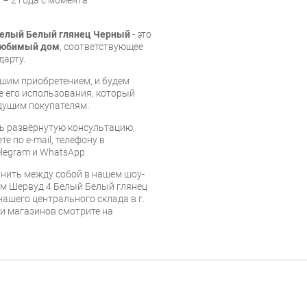
Белый Белый глянец Черный
- это
юбимый дом
, соответствующее
дарту.
шим приобретением, и будем
е его использования, который
дущим покупателям.
ь развёрнутую консультацию,
е по e-mail, телефону в
legram и WhatsApp.
нить между собой в нашем шоу-
ом Шервуд 4 Белый Белый глянец
нашего центрального склада в г.
 и магазинов смотрите на