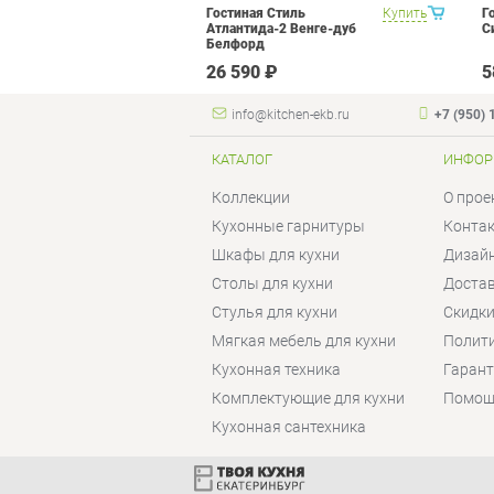
метра Витра
Купить
Гостиная Стиль
Купить
Г
ор 13
Атлантида-2 Венге-дуб
С
Белфорд
 ₽
26 590 ₽
5
info@kitchen-ekb.ru
+7 (950) 
КАТАЛОГ
ИНФОР
Коллекции
О прое
Кухонные гарнитуры
Конта
Шкафы для кухни
Дизай
Столы для кухни
Достав
Стулья для кухни
Скидки
Мягкая мебель для кухни
Полит
Кухонная техника
Гаран
Комплектующие для кухни
Помощ
Кухонная сантехника