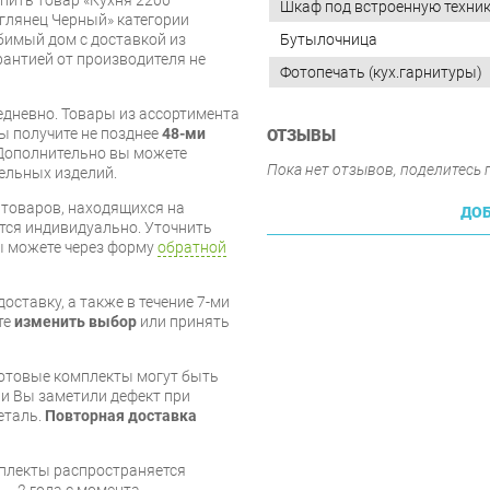
Шкаф под встроенную техни
лянец Черный» категории
имый дом с доставкой из
Бутылочница
арантией от производителя не
Фотопечать (кух.гарнитуры)
дневно. Товары из ассортимента
вы получите не позднее
48-ми
ОТЗЫВЫ
Дополнительно вы можете
Пока нет отзывов, поделитесь
бельных изделий.
я товаров, находящихся на
ДОБ
тся индивидуально. Уточнить
вы можете через форму
обратной
оставку, а также в течение 7-ми
те
изменить выбор
или принять
готовые комплекты могут быть
и Вы заметили дефект при
еталь.
Повторная доставка
мплекты распространяется
 – 2 года с момента