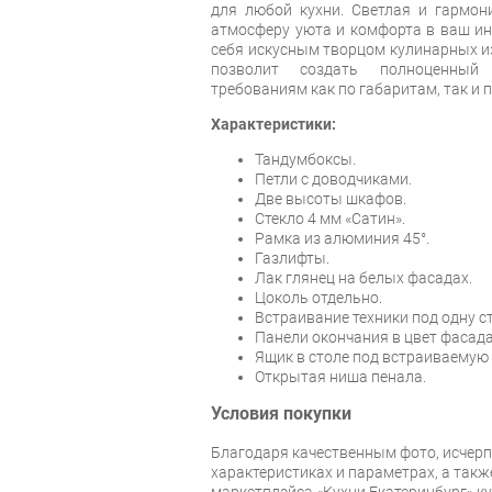
для любой кухни. Светлая и гармон
атмосферу уюта и комфорта в ваш ин
себя искусным творцом кулинарных и
позволит создать полноценный
требованиям как по габаритам, так и 
Характеристики:
Тандумбоксы.
Петли с доводчиками.
Две высоты шкафов.
Стекло 4 мм «Сатин».
Рамка из алюминия 45°.
Газлифты.
Лак глянец на белых фасадах.
Цоколь отдельно.
Встраивание техники под одну с
Панели окончания в цвет фасада
Ящик в столе под встраиваемую 
Открытая ниша пенала.
Условия покупки
Благодаря качественным фото, исче
характеристиках и параметрах, а так
маркетплэйса «Кухни Екатеринбург» ку