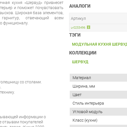
ичная кухня «Шервуд» привнесет
АНАЛОГИ
терьер и поможет почувствовать
зысков. Широкая база элементов,
 гарнитур, отвечающий всем
Артикул
по функционалу.
u-0253496
ТЭГИ
МОДУЛЬНАЯ КУХНЯ ШЕРВУ
КОЛЛЕКЦИИ
ШЕРВУД
Материал
толешницу со столами.
Ширина, мм
.
технику.
Цвет
Стиль интерьера
Угловой модуль
рпывающей информации о
Класс (кухни)
же отзывам покупателей
пить товар «Кухня 2200