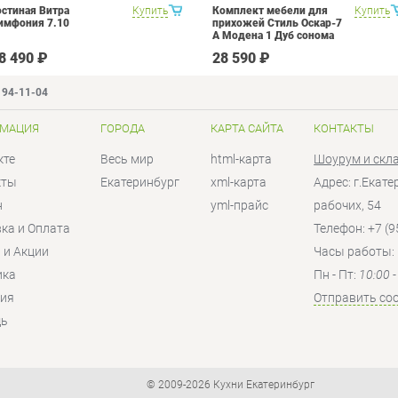
остиная Витра
Купить
Комплект мебели для
Купить
имфония 7.10
прихожей Стиль Оскар-7
А Модена 1 Дуб сонома
светлый Крем
8 490 ₽
28 590 ₽
194-11-04
МАЦИЯ
ГОРОДА
КАРТА САЙТА
КОНТАКТЫ
кте
Весь мир
html-карта
Шоурум и скл
кты
Екатеринбург
xml-карта
Адрес: г.Екат
н
yml-прайс
рабочих, 54
ка и Оплата
Телефон: +7 (9
 и Акции
Часы работы:
ика
Пн - Пт:
10:00 
тия
Отправить со
ь
© 2009-2026 Кухни Екатеринбург