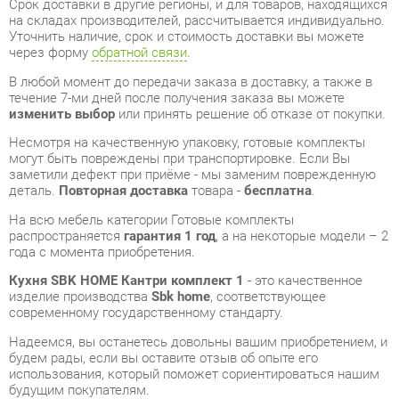
В любой момент до передачи заказа в доставку, а также в
течение 7-ми дней после получения заказа вы можете
изменить выбор
или принять решение об отказе от покупки.
Несмотря на качественную упаковку, готовые комплекты
могут быть повреждены при транспортировке. Если Вы
заметили дефект при приёме - мы заменим поврежденную
деталь.
Повторная доставка
товара -
бесплатна
.
На всю мебель категории Готовые комплекты
распространяется
гарантия 1 год
, а на некоторые модели – 2
года с момента приобретения.
Кухня SBK HOME Кантри комплект 1
- это качественное
изделие производства
Sbk home
, соответствующее
современному государственному стандарту.
Надеемся, вы останетесь довольны вашим приобретением, и
будем рады, если вы оставите отзыв об опыте его
использования, который поможет сориентироваться нашим
будущим покупателям.
Кроме формы
обратной связи
получить развёрнутую
консультацию, фото и видеообзор продукции вы можете по
e-mail, телефону в Екатеринбурге и через мессенджеры
Telegram и WhatsApp.