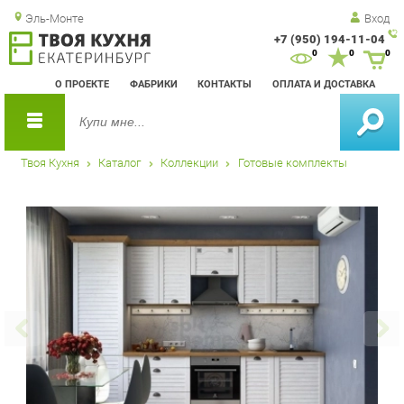
Эль-Монте
Вход
+7 (950) 194-11-04
Зак
0
0
0
обр
О ПРОЕКТЕ
ФАБРИКИ
КОНТАКТЫ
ОПЛАТА И ДОСТАВКА
зво
Твоя Кухня
Каталог
Коллекции
Готовые комплекты