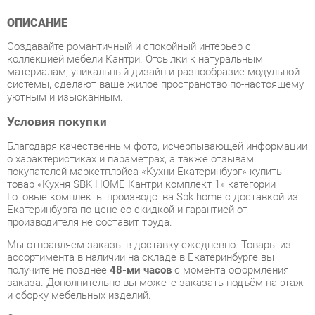
Создавайте романтичный и спокойный интерьер с
коллекцией мебели Кантри. Отсылки к натуральным
материалам, уникальный дизайн и разнообразие модульной
системы, сделают ваше жилое пространство по-настоящему
уютным и изысканным.
Условия покупки
Благодаря качественным фото, исчерпывающей информации
о характеристиках и параметрах, а также отзывам
покупателей маркетплэйса «Кухни Екатеринбург» купить
товар «Кухня SBK HOME Кантри комплект 1» категории
Готовые комплекты производства Sbk home с доставкой из
Екатеринбурга по цене со скидкой и гарантией от
производителя не составит труда.
Мы отправляем заказы в доставку ежедневно. Товары из
ассортимента в наличии на складе в Екатеринбурге вы
получите не позднее
48-ми часов
с момента оформления
заказа. Дополнительно вы можете заказать подъём на этаж
и сборку мебельных изделий.
Срок доставки в другие регионы, и для товаров, находящихся
на складах производителей, рассчитывается индивидуально.
Уточнить наличие, срок и стоимость доставки вы можете
через форму
обратной связи
.