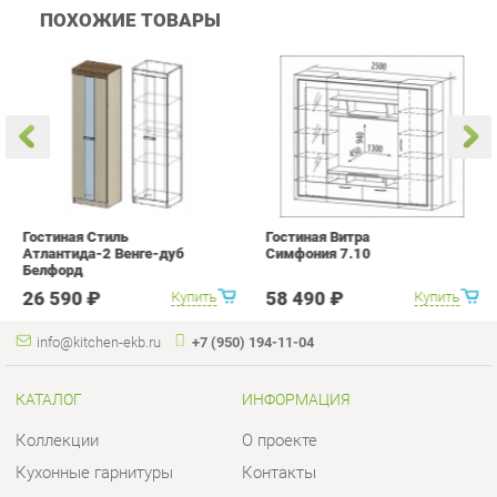
Гостиная Стиль
Гостиная Витра
К
Атлантида-2 Венге-дуб
Симфония 7.10
п
Белфорд
А
с
26 590 ₽
58 490 ₽
Купить
Купить
info@kitchen-ekb.ru
+7 (950) 194-11-04
КАТАЛОГ
ИНФОРМАЦИЯ
Коллекции
О проекте
Кухонные гарнитуры
Контакты
Шкафы для кухни
Дизайн
Столы для кухни
Доставка и Оплата
Стулья для кухни
Скидки и Акции
Мягкая мебель для кухни
Политика
Кухонная техника
Гарантия