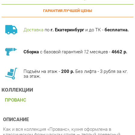
Доставка
по
г. Екатеринбург
и до ТК -
бесплатна.
Сборка
с базовой гарантией
12
месяцев -
4662 р.
Подъём на этаж -
200 р.
Без лифта - 3 рубля за кг.
за этаж.
КОЛЛЕКЦИИ
ПРОВАНС
ОПИСАНИЕ
Как и вся коллекция «Прованс», кухня оформлена в
классическом французском стиле — теплый древесный
оттенок каркаса в сочетании с фасадами кремового цвета с
эффектом перламутра. Фасады серии «Прованс»
изготовлены из МДФ с уникальной фрезеровкой,