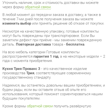
течение 7-ми дней после получения заказа вы можете
изменить выбор
или принять решение об отказе от покупки.
Несмотря на качественную упаковку, готовые комплекты
могут быть повреждены при транспортировке. Если Вы
заметили дефект при приёме - мы заменим поврежденную
деталь.
Повторная доставка
товара -
бесплатна
.
На всю мебель категории Готовые комплекты
распространяется
гарантия 1 год
, а на некоторые модели – 2
года с момента приобретения.
Кухня Трия Прованс 3
- это качественное изделие
производства
Трия
, соответствующее современному
государственному стандарту.
Надеемся, вы останетесь довольны вашим приобретением, и
будем рады, если вы оставите отзыв об опыте его
использования, который поможет сориентироваться нашим
будущим покупателям.
Кроме формы
обратной связи
получить развёрнутую
консультацию, фото и видеообзор продукции вы можете по
e-mail, телефону в Екатеринбурге и через мессенджеры
Telegram и WhatsApp.
Готовые комплекты также можно сравнить между собой в