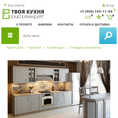
Эль-Монте
Вход
+7 (950) 194-11-04
Зак
0
0
0
обр
О ПРОЕКТЕ
ФАБРИКИ
КОНТАКТЫ
ОПЛАТА И ДОСТАВКА
зво
Твоя Кухня
Каталог
Коллекции
Готовые комплекты