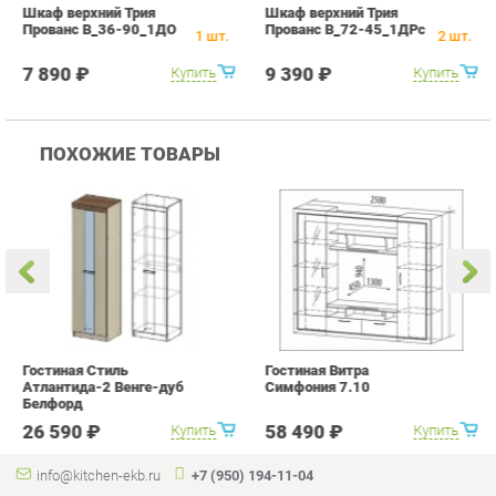
ПОХОЖИЕ ТОВАРЫ
Гостиная Стиль
Гостиная Витра
К
Атлантида-2 Венге-дуб
Симфония 7.10
п
Белфорд
А
с
26 590 ₽
58 490 ₽
Купить
Купить
info@kitchen-ekb.ru
+7 (950) 194-11-04
КАТАЛОГ
ИНФОРМАЦИЯ
Коллекции
О проекте
Кухонные гарнитуры
Контакты
Шкафы для кухни
Дизайн