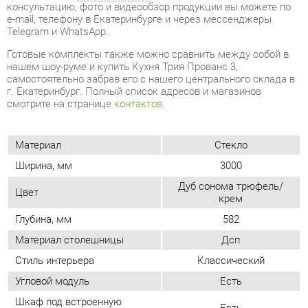
нашем шоу-руме и купить Кухня Трия Прованс 3,
самостоятельно забрав его с нашего центрального склада в
г. Екатеринбург. Полный список адресов и магазинов
смотрите на странице
контактов
.
Материал
Стекло
Ширина, мм
3000
Дуб сонома трюфель/
Цвет
крем
Глубина, мм
582
Материал столешницы
Дсп
Стиль интерьера
Классический
Угловой модуль
Есть
Шкаф под встроенную
Есть
технику
Бутылочница
Есть
ОТЗЫВЫ