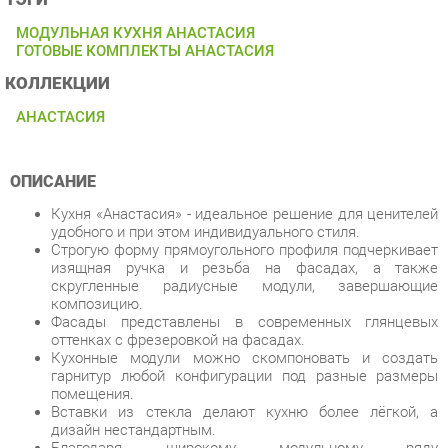
КОЛЛЕКЦИИ
АНАСТАСИЯ
ОПИСАНИЕ
Кухня «Анастасия» - идеальное решение для ценителей
удобного и при этом индивидуального стиля.
Строгую форму прямоугольного профиля подчеркивает
изящная ручка и резьба на фасадах, а также
скругленные радиусные модули, завершающие
композицию.
Фасады представлены в современных глянцевых
оттенках с фрезеровкой на фасадах.
Кухонные модули можно скомпоновать и создать
гарнитур любой конфигурации под разные размеры
помещения.
Вставки из стекла делают кухню более лёгкой, а
дизайн нестандартным.
Благодаря широкому модульному ряду
кухни «Анастасия» можно обустроить каждый
сантиметр пространства, создав максимально
функциональную кухню. Вы получаете индивидуальную
кухню по фабричной цене.