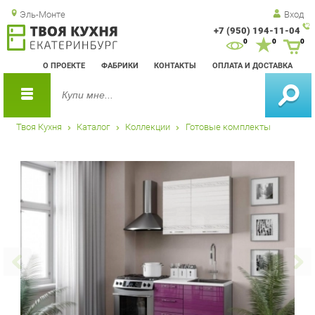
Эль-Монте
Вход
+7 (950) 194-11-04
Зак
0
0
0
обр
О ПРОЕКТЕ
ФАБРИКИ
КОНТАКТЫ
ОПЛАТА И ДОСТАВКА
зво
Твоя Кухня
Каталог
Коллекции
Готовые комплекты