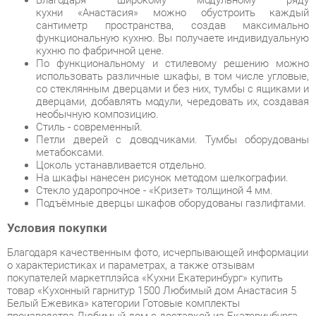
По функциональному и стилевому решению можно
использовать различные шкафы, в том числе угловые,
со стеклянным дверцами и без них, тумбы с ящиками и
дверцами, добавлять модули, чередовать их, создавая
необычную композицию.
Стиль - современный.
Петли дверей с доводчиками. Тумбы оборудованы
метабоксами.
Цоколь устанавливается отдельно.
На шкафы нанесен рисунок методом шелкографии.
Стекло ударопрочное - «Кризет» толщиной 4 мм.
Подъёмные дверцы шкафов оборудованы газлифтами.
Условия покупки
Благодаря качественным фото, исчерпывающей информации
о характеристиках и параметрах, а также отзывам
покупателей маркетплэйса «Кухни Екатеринбург» купить
товар «Кухонный гарнитур 1500 Любимый дом Анастасия 5
Белый Ежевика» категории Готовые комплекты
производства Любимый дом с доставкой из Екатеринбурга
по цене со скидкой и гарантией от производителя не
составит труда.
Мы отправляем заказы в доставку ежедневно. Товары из
ассортимента в наличии на складе в Екатеринбурге вы