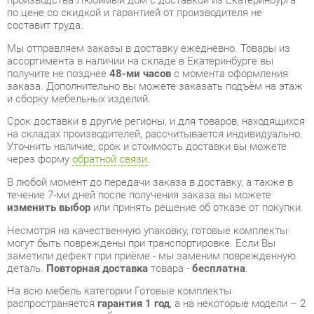
получите не позднее
48-ми часов
с момента оформления
заказа. Дополнительно вы можете заказать подъём на этаж
и сборку мебельных изделий.
Срок доставки в другие регионы, и для товаров, находящихся
на складах производителей, рассчитывается индивидуально.
Уточнить наличие, срок и стоимость доставки вы можете
через форму
обратной связи
.
В любой момент до передачи заказа в доставку, а также в
течение 7-ми дней после получения заказа вы можете
изменить выбор
или принять решение об отказе от покупки.
Несмотря на качественную упаковку, готовые комплекты
могут быть повреждены при транспортировке. Если Вы
заметили дефект при приёме - мы заменим поврежденную
деталь.
Повторная доставка
товара -
бесплатна
.
На всю мебель категории Готовые комплекты
распространяется
гарантия 1 год
, а на некоторые модели – 2
года с момента приобретения.
Кухонный гарнитур 1500 Любимый дом Анастасия 5
Белый Ежевика
- это качественное изделие производства
Любимый дом
, соответствующее современному
государственному стандарту.