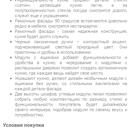
редко в мебели, смотрятся нестандартно.
Рамочный фасады - самая надежная конструкция,
кухня будет долго служить.
Черные лаконичные ручки – контрастный акцент,
подчеркивающий светлый природный цвет. Они
практичны и удобны в использовании.
Модули с ящиками добавят функциональности и
удобства в кухню, а чередование с модулями с
распашными дверями позволит создать эргономичную
кухню, где каждая вещь найдет свое место.
Украшают кухню, делают дизайн необычным модули с
ящиками без ручек, со стильными заклепками на
каждой детали фасада.
Две высоты шкафов, угловые модули, пенал позволяют
собрать любую комплектацию по размеру, стилю и
функциональности, покупатель будет дизайнером
своего интерьера, подобрав модули по своему вкусу и
потребностям.
Условия покупки
Благодаря качественным фото, исчерпывающей информации
о характеристиках и параметрах, а также отзывам
покупателей маркетплэйса «Кухни Екатеринбург» купить
товар «Кухонный гарнитур 2400 Любимый дом Винченца 3
Белый Дуб Крафт белый» категории Готовые комплекты