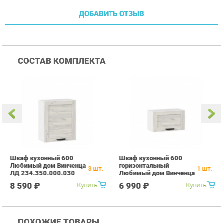
Шкаф кухонный 600
Шкаф кухонный 600
Т
Любимый дом Винченца
горизонтальный
в
3
шт.
1
шт.
ЛД 234.350.000.030
Любимый дом Винченца
Л
Белый Дуб Крафт белый
ЛД 234.710.000.044
Л
8 590 ₽
6 990 ₽
Купить
Купить
Белый Дуб Крафт белый
Б
ПОХОЖИЕ ТОВАРЫ