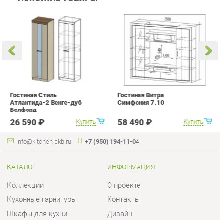
Гостиная Стиль
Гостиная Витра
К
Атлантида-2 Венге-дуб
Симфония 7.10
п
Белфорд
А
с
26 590 ₽
58 490 ₽
Купить
Купить
info@kitchen-ekb.ru
+7 (950) 194-11-04
КАТАЛОГ
ИНФОРМАЦИЯ
Коллекции
О проекте
Кухонные гарнитуры
Контакты
Шкафы для кухни
Дизайн
Столы для кухни
Доставка и Оплата
Стулья для кухни
Скидки и Акции
Мягкая мебель для кухни
Политика
Кухонная техника
Гарантия
Комплектующие для кухни
Помощь
Кухонная сантехника