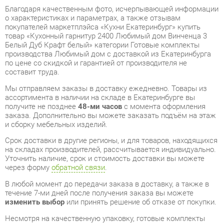
производства Любимый дом с доставкой из Екатеринбурга
по цене со скидкой и гарантией от производителя не
составит труда.
Мы отправляем заказы в доставку ежедневно. Товары из
ассортимента в наличии на складе в Екатеринбурге вы
получите не позднее
48-ми часов
с момента оформления
заказа. Дополнительно вы можете заказать подъём на этаж
и сборку мебельных изделий.
Срок доставки в другие регионы, и для товаров, находящихся
на складах производителей, рассчитывается индивидуально.
Уточнить наличие, срок и стоимость доставки вы можете
через форму
обратной связи
.
В любой момент до передачи заказа в доставку, а также в
течение 7-ми дней после получения заказа вы можете
изменить выбор
или принять решение об отказе от покупки.
Несмотря на качественную упаковку, готовые комплекты
могут быть повреждены при транспортировке. Если Вы
заметили дефект при приёме - мы заменим поврежденную
деталь.
Повторная доставка
товара -
бесплатна
.
На всю мебель категории Готовые комплекты
распространяется
гарантия 1 год
, а на некоторые модели – 2
года с момента приобретения.