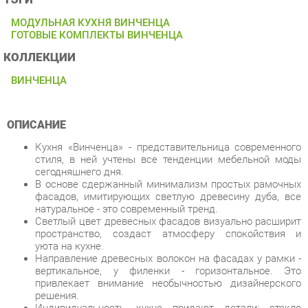
КОЛЛЕКЦИИ
ВИНЧЕНЦА
ОПИСАНИЕ
Кухня «Винченца» - представительница современного
стиля, в ней учтены все тенденции мебельной моды
сегодняшнего дня.
В основе сдержанный минимализм простых рамочных
фасадов, имитирующих светлую древесину дуба, все
натуральное - это современный тренд.
Светлый цвет древесных фасадов визуально расширит
пространство, создаст атмосферу спокойствия и
уюта на кухне.
Направление древесных волокон на фасадах у рамки -
вертикальное, у филенки - горизонтальное. Это
привлекает внимание необычностью дизайнерского
решения.
Индивидуальность кухне придают детали: стекло
«сатин», делающее кухню легче, а за
полупрозрачностью стекла посуда смотрится дорого,
служит еще и украшением.
Рамочные фасады 90 градусов встречаются довольно