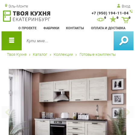
Эль-Монте
Вход
+7 (950) 194-11-04
Зак
0
0
0
обр
О ПРОЕКТЕ
ФАБРИКИ
КОНТАКТЫ
ОПЛАТА И ДОСТАВКА
зво
Твоя Кухня
Каталог
Коллекции
Готовые комплекты