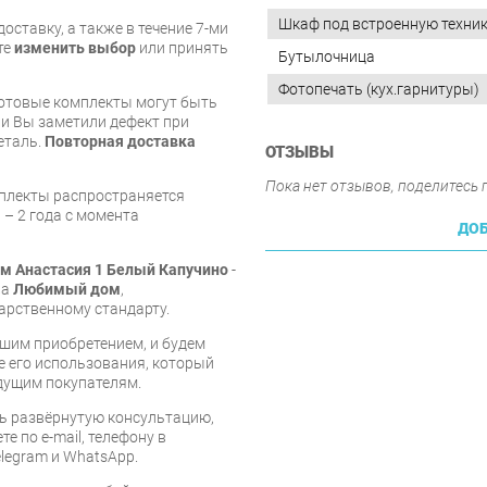
Шкаф под встроенную техни
оставку, а также в течение 7-ми
те
изменить выбор
или принять
Бутылочница
Фотопечать (кух.гарнитуры)
готовые комплекты могут быть
и Вы заметили дефект при
еталь.
Повторная доставка
ОТЗЫВЫ
Пока нет отзывов, поделитесь
мплекты распространяется
 – 2 года с момента
ДОБ
м Анастасия 1 Белый Капучино
-
ва
Любимый дом
,
арственному стандарту.
шим приобретением, и будем
е его использования, который
дущим покупателям.
ь развёрнутую консультацию,
е по e-mail, телефону в
legram и WhatsApp.