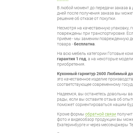
В любой момент до передачи заказа в д
дней после получения заказа вы може
решение об отказе от покупки.
Несмотря на качественную упаковку, 
повреждены при транспортировке. Есл
приёме - мы заменим поврежденную д
товара -
бесплатна
.
На всю мебель категории Готовые ко
гарантия 1 год
, а на некоторые модели
приобретения.
Кухонный гарнитур 2600 Любимый до
это качественное изделие производст
соответствующее современному госуд
Надеемся, вы останетесь довольны ва
рады, если вы оставите отзыв об опыт
поможет сориентироваться нашим бу
Кроме формы
обратной связи
получит
фото и видеообзор продукции вы может
Екатеринбурге и через мессенджеры Te