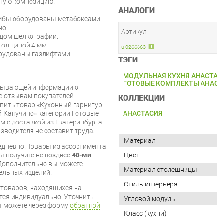
чную композицию.
АНАЛОГИ
умбы оборудованы метабоксами.
но.
Артикул
одом шелкографии.
 толщиной 4 мм.
u-0266663
рудованы газлифтами.
ТЭГИ
МОДУЛЬНАЯ КУХНЯ АНАСТ
ГОТОВЫЕ КОМПЛЕКТЫ АНА
рпывающей информации о
же отзывам покупателей
КОЛЛЕКЦИИ
упить товар «Кухонный гарнитур
 Капучино» категории Готовые
АНАСТАСИЯ
 с доставкой из Екатеринбурга
изводителя не составит труда.
Материал
дневно. Товары из ассортимента
вы получите не позднее
48-ми
Цвет
Дополнительно вы можете
Материал столешницы
бельных изделий.
Стиль интерьера
я товаров, находящихся на
тся индивидуально. Уточнить
Угловой модуль
вы можете через форму
обратной
Класс (кухни)