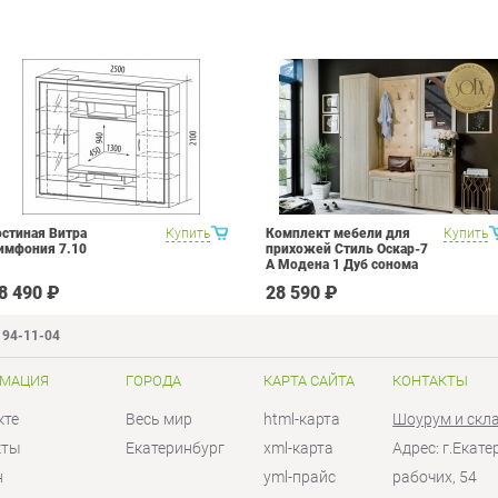
остиная Витра
Купить
Комплект мебели для
Купить
имфония 7.10
прихожей Стиль Оскар-7
А Модена 1 Дуб сонома
светлый Крем
8 490 ₽
28 590 ₽
194-11-04
МАЦИЯ
ГОРОДА
КАРТА САЙТА
КОНТАКТЫ
кте
Весь мир
html-карта
Шоурум и скл
кты
Екатеринбург
xml-карта
Адрес: г.Екат
н
yml-прайс
рабочих, 54