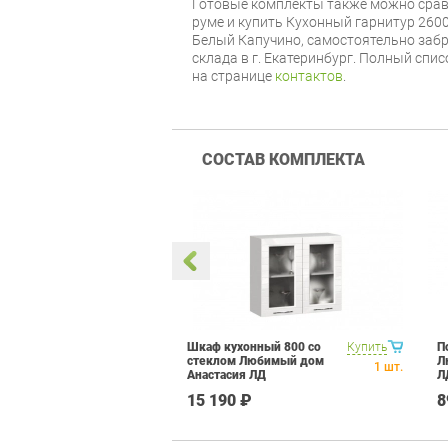
Готовые комплекты также можно срав
руме и купить Кухонный гарнитур 26
Белый Капучино, самостоятельно забр
склада в г. Екатеринбург. Полный спи
на странице
контактов
.
СОСТАВ КОМПЛЕКТА
440 Любимый
Купить
Шкаф кухонный 800 со
Купить
П
5.390.000
стеклом Любимый дом
Л
1
шт.
1
шт.
Анастасия ЛД
Л
006.561.000 Белый
15 190 ₽
8