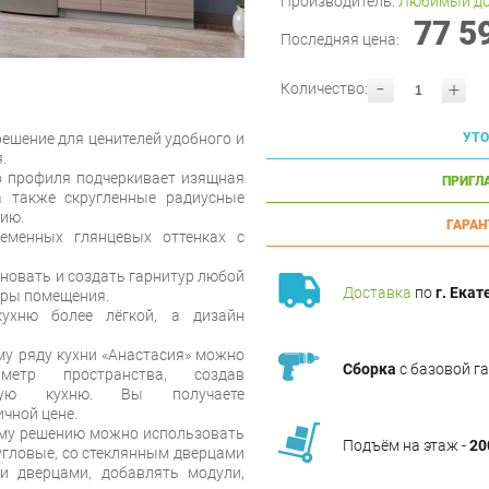
Производитель:
Любимый д
77 5
Последняя цена:
-
+
Количество:
решение для ценителей удобного и
УТО
.
о профиля подчеркивает изящная
ПРИГЛ
а также скругленные радиусные
ию.
ГАРАН
еменных глянцевых оттенках с
новать и создать гарнитур любой
Доставка
по
г. Екат
еры помещения.
ухню более лёгкой, а дизайн
у ряду кухни «Анастасия» можно
Сборка
с базовой г
метр пространства, создав
ьную кухню. Вы получаете
чной цене.
ому решению можно использовать
Подъём на этаж -
20
угловые, со стеклянным дверцами
и дверцами, добавлять модули,