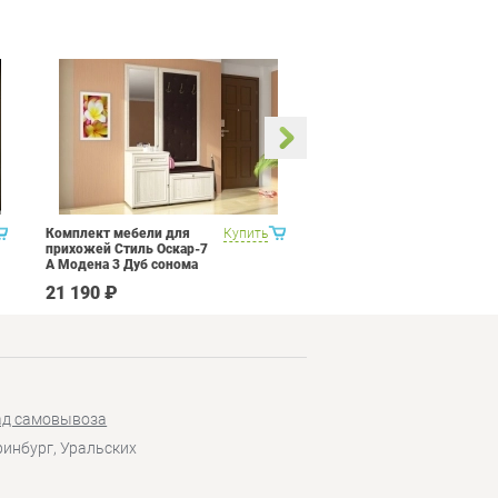
Комплект мебели для
Купить
Кухня 3 метра Витра
прихожей Стиль Оскар-7
Палермо 8 Набор 12
А Модена 3 Дуб сонома
светлый Крем
21 190 ₽
207 090 ₽
ад самовывоза
еринбург, Уральских