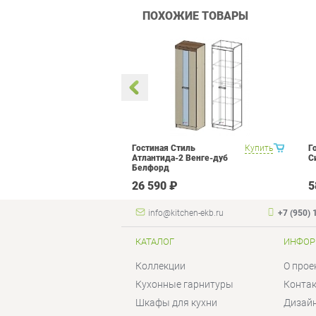
ПОХОЖИЕ ТОВАРЫ
 Прованс 1
Купить
Гостиная Стиль
Купить
Г
Атлантида-2 Венге-дуб
С
Белфорд
₽
26 590 ₽
5
info@kitchen-ekb.ru
+7 (950) 
КАТАЛОГ
ИНФОР
Коллекции
О прое
Кухонные гарнитуры
Конта
Шкафы для кухни
Дизай