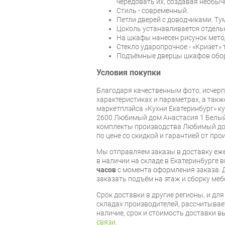
чередовать их, создавая необы
Стиль - современный.
Петли дверей с доводчиками. Т
Цоколь устанавливается отдель
На шкафы нанесен рисунок мет
Стекло ударопрочное - «Кризет»
Подъёмные дверцы шкафов обо
Условия покупки
Благодаря качественным фото, исче
характеристиках и параметрах, а так
маркетплэйса «Кухни Екатеринбург» к
2600 Любимый дом Анастасия 1 Белый
комплекты производства Любимый дом
по цене со скидкой и гарантией от про
Мы отправляем заказы в доставку еже
в наличии на складе в Екатеринбурге 
часов
с момента оформления заказа. 
заказать подъём на этаж и сборку ме
Срок доставки в другие регионы, и дл
складах производителей, рассчитывае
наличие, срок и стоимость доставки 
связи
.