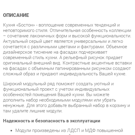
Кухня «Бостон» - воплощение современных тенденций и
неповторимого стиля. Отличительная особенность коллекции
– сочетание лаконичных форм и высокой функциональности.
Актуальный серый цвет является универсальным и легко
сочетается с различными цветами и фактурами. Объемное
дизайнерское тиснение на фасадах подчеркивает
современный стиль кухни. А рельефный рисунок придает
оригинальный внешний вид. Контрастные акцентные вставки
на фасадах с объемным патинированным рисунком создают
сложный образ и придают индивидуальность Вашей кухне.
Широкий модульный ряд поможет создать уютный и
функциональный проект с учетом индивидуальных
особенностей помещения Вашей кухни. Вы можете
дополнить набор необходимыми модулями или убрать
ненужные. Для этого добавьте выбранный набор в корзину и
там удалите лишние модули.
Надежность и безопасность в эксплуатации
Модули произведены из ЛДСП и МДФ повышенной
плотности, материал устойчив к механическим и
термическим воздействиям. Класс эмиссии плиты –
Е1, что говорит об экологической безопасности.
Кант ПВХ защищает края изделия от сколов и влаги,