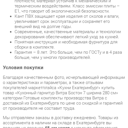
увеличивает срок эксплуатации и сохраняет его
внешний вид на долгие годы.
Современные, качественные материалы и технологии
декорирования обеспечивают легкий уход за кухней.
Понятная инструкция и необходимая фурнитура для
сборки в комплекте.
Гарантия – 8 лет. Это больше, чем по ГОСТу и в 4 раза
больше, чем у многих производителей.
Условия покупки
Благодаря качественным фото, исчерпывающей информации
о характеристиках и параметрах, а также отзывам
покупателей маркетплэйса «Кухни Екатеринбург» купить
товар «Кухонный гарнитур Витра Бостон 7 ширина 280 см»
категории Готовые комплекты производства Витра с
доставкой из Екатеринбурга по цене со скидкой и гарантией
от производителя не составит труда.
Мы отправляем заказы в доставку ежедневно. Товары из
ассортимента в наличии на складе в Екатеринбурге вы
получите не позднее
48-ми часов
с момента оформления
заказа. Дополнительно вы можете заказать подъём на этаж
и сборку мебельных изделий.
Срок доставки в другие регионы, и для товаров, находящихся
на складах производителей, рассчитывается индивидуально.