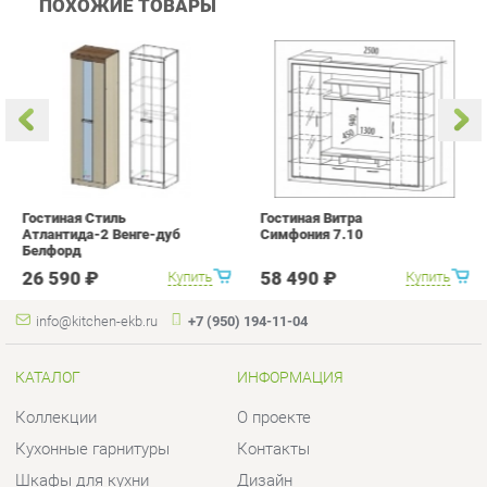
Гостиная Стиль
Гостиная Витра
К
Атлантида-2 Венге-дуб
Симфония 7.10
п
Белфорд
А
с
26 590 ₽
58 490 ₽
Купить
Купить
info@kitchen-ekb.ru
+7 (950) 194-11-04
КАТАЛОГ
ИНФОРМАЦИЯ
Коллекции
О проекте
Кухонные гарнитуры
Контакты
Шкафы для кухни
Дизайн
Столы для кухни
Доставка и Оплата
Стулья для кухни
Скидки и Акции
Мягкая мебель для кухни
Политика
Кухонная техника
Гарантия
Комплектующие для кухни
Помощь
Кухонная сантехника