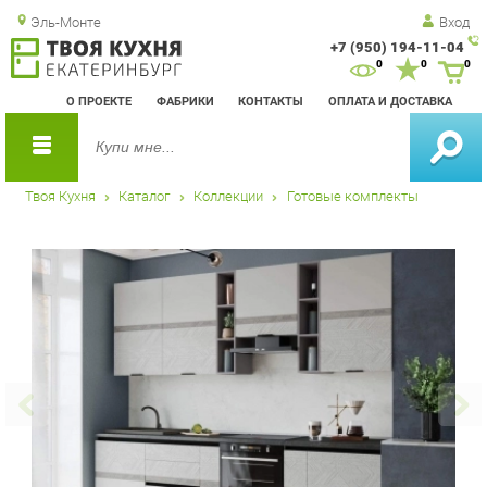
Эль-Монте
Вход
+7 (950) 194-11-04
Зак
0
0
0
обр
О ПРОЕКТЕ
ФАБРИКИ
КОНТАКТЫ
ОПЛАТА И ДОСТАВКА
зво
Твоя Кухня
Каталог
Коллекции
Готовые комплекты