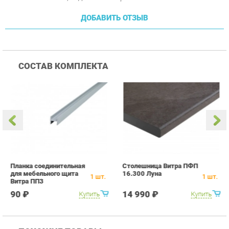
Планка соединительная
Столешница Витра ПФП
У
для мебельного щита
16.300 Луна
в
1
шт.
1
шт.
Витра ПП3
с
С
90 ₽
14 990 ₽
Купить
Купить
ПОХОЖИЕ ТОВАРЫ