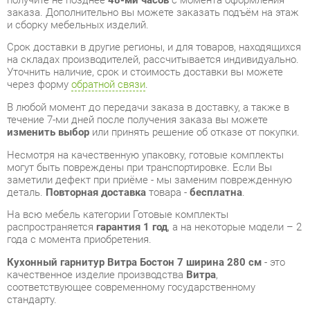
Уточнить наличие, срок и стоимость доставки вы можете
через форму
обратной связи
.
В любой момент до передачи заказа в доставку, а также в
течение 7-ми дней после получения заказа вы можете
изменить выбор
или принять решение об отказе от покупки.
Несмотря на качественную упаковку, готовые комплекты
могут быть повреждены при транспортировке. Если Вы
заметили дефект при приёме - мы заменим поврежденную
деталь.
Повторная доставка
товара -
бесплатна
.
На всю мебель категории Готовые комплекты
распространяется
гарантия 1 год
, а на некоторые модели – 2
года с момента приобретения.
Кухонный гарнитур Витра Бостон 7 ширина 280 см
- это
качественное изделие производства
Витра
,
соответствующее современному государственному
стандарту.
Надеемся, вы останетесь довольны вашим приобретением, и
будем рады, если вы оставите отзыв об опыте его
использования, который поможет сориентироваться нашим
будущим покупателям.
Кроме формы
обратной связи
получить развёрнутую