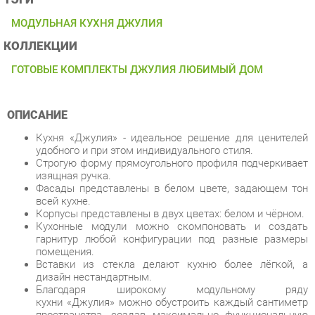
КОЛЛЕКЦИИ
ГОТОВЫЕ КОМПЛЕКТЫ ДЖУЛИЯ ЛЮБИМЫЙ ДОМ
ОПИСАНИЕ
Кухня «Джулия» - идеальное решение для ценителей
удобного и при этом индивидуального стиля.
Строгую форму прямоугольного профиля подчеркивает
изящная ручка.
Фасады представлены в белом цвете, задающем тон
всей кухне.
Корпусы представлены в двух цветах: белом и чёрном.
Кухонные модули можно скомпоновать и создать
гарнитур любой конфигурации под разные размеры
помещения.
Вставки из стекла делают кухню более лёгкой, а
дизайн нестандартным.
Благодаря широкому модульному ряду
кухни «Джулия» можно обустроить каждый сантиметр
пространства, создав максимально функциональную
кухню. Вы получаете индивидуальную кухню по
фабричной цене.
По функциональному и стилевому решению можно
использовать высокие или низкие шкафы, добавлять