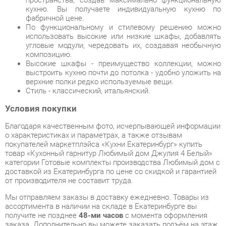
угловые модули, чередовать их, создавая необычную
композицию.
Высокие шкафы - преимущество коллекции, можно
выстроить кухню почти до потолка - удобно уложить на
верхние полки редко используемые вещи.
Стиль - классический, итальянский.
Условия покупки
Благодаря качественным фото, исчерпывающей информации
о характеристиках и параметрах, а также отзывам
покупателей маркетплэйса «Кухни Екатеринбург» купить
товар «Кухонный гарнитур Любимый дом Джулия 4 Белый»
категории Готовые комплекты производства Любимый дом с
доставкой из Екатеринбурга по цене со скидкой и гарантией
от производителя не составит труда.
Мы отправляем заказы в доставку ежедневно. Товары из
ассортимента в наличии на складе в Екатеринбурге вы
получите не позднее
48-ми часов
с момента оформления
заказа. Дополнительно вы можете заказать подъём на этаж
и сборку мебельных изделий.
Срок доставки в другие регионы, и для товаров, находящихся
на складах производителей, рассчитывается индивидуально.
Уточнить наличие, срок и стоимость доставки вы можете