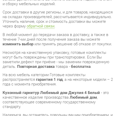
через форму
обратной связи
.
В любой момент до передачи заказа в доставку, а также в
течение 7-ми дней после получения заказа вы можете
изменить выбор
или принять решение об отказе от покупки.
Несмотря на качественную упаковку, готовые комплекты
могут быть повреждены при транспортировке. Если Вы
заметили дефект при приёме - мы заменим поврежденную
деталь.
Повторная доставка
товара -
бесплатна
.
На всю мебель категории Готовые комплекты
распространяется
гарантия 1 год
, а на некоторые модели – 2
года с момента приобретения.
Кухонный гарнитур Любимый дом Джулия 4 Белый
- это
качественное изделие производства
Любимый дом
,
соответствующее современному государственному
стандарту.
Надеемся, вы останетесь довольны вашим приобретением, и
будем рады, если вы оставите отзыв об опыте его
использования, который поможет сориентироваться нашим
будущим покупателям.
Кроме формы
обратной связи
получить развёрнутую
консультацию, фото и видеообзор продукции вы можете по