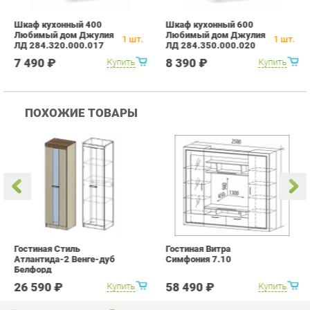
ПОХОЖИЕ ТОВАРЫ
Гостиная Стиль
Гостиная Витра
К
Атлантида-2 Венге-дуб
Симфония 7.10
п
Белфорд
А
с
26 590 ₽
58 490 ₽
Купить
Купить
info@kitchen-ekb.ru
+7 (950) 194-11-04
КАТАЛОГ
ИНФОРМАЦИЯ
Коллекции
О проекте
Кухонные гарнитуры
Контакты
Шкафы для кухни
Дизайн