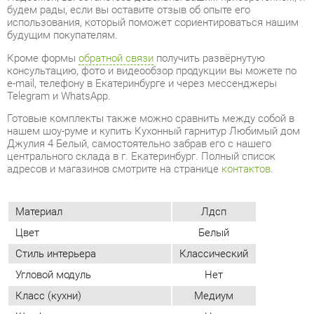
e-mail, телефону в Екатеринбурге и через мессенджеры
Telegram и WhatsApp.
Готовые комплекты также можно сравнить между собой в
нашем шоу-руме и купить Кухонный гарнитур Любимый дом
Джулия 4 Белый, самостоятельно забрав его с нашего
центрального склада в г. Екатеринбург. Полный список
адресов и магазинов смотрите на странице
контактов
.
Материал
Лдсп
Цвет
Белый
Стиль интерьера
Классический
Угловой модуль
Нет
Класс (кухни)
Медиум
Шкаф под встроенную технику
Нет
Бутылочница
Нет
Фотопечать (кух.гарнитуры)
Нет
ОТЗЫВЫ