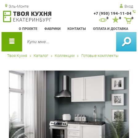
Эль-Монте
Вход
+7 (950) 194-11-04
Зак
0
0
0
обр
О ПРОЕКТЕ
ФАБРИКИ
КОНТАКТЫ
ОПЛАТА И ДОСТАВКА
зво
Твоя Кухня
Каталог
Коллекции
Готовые комплекты