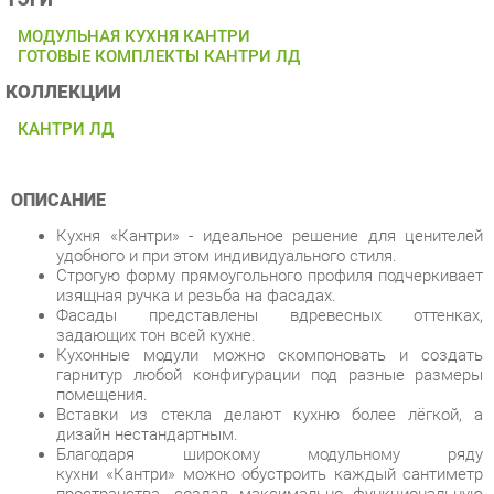
КОЛЛЕКЦИИ
КАНТРИ ЛД
ОПИСАНИЕ
Кухня «Кантри» - идеальное решение для ценителей
удобного и при этом индивидуального стиля.
Строгую форму прямоугольного профиля подчеркивает
изящная ручка и резьба на фасадах.
Фасады представлены вдревесных оттенках,
задающих тон всей кухне.
Кухонные модули можно скомпоновать и создать
гарнитур любой конфигурации под разные размеры
помещения.
Вставки из стекла делают кухню более лёгкой, а
дизайн нестандартным.
Благодаря широкому модульному ряду
кухни «Кантри» можно обустроить каждый сантиметр
пространства, создав максимально функциональную
кухню. Вы получаете индивидуальную кухню по
фабричной цене.
По функциональному и стилевому решению можно
использовать различные шкафы, добавлять модули,