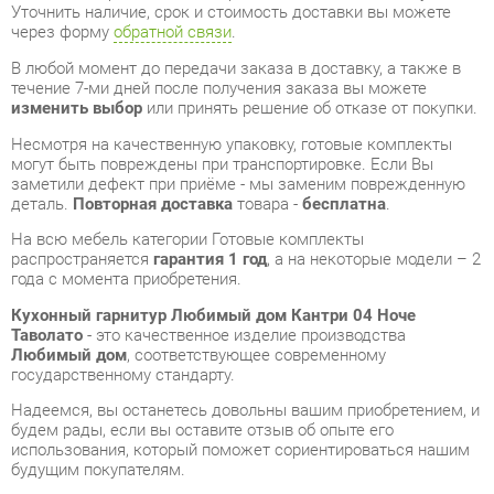
изменить выбор
или принять решение об отказе от покупки.
Несмотря на качественную упаковку, готовые комплекты
могут быть повреждены при транспортировке. Если Вы
заметили дефект при приёме - мы заменим поврежденную
деталь.
Повторная доставка
товара -
бесплатна
.
На всю мебель категории Готовые комплекты
распространяется
гарантия 1 год
, а на некоторые модели – 2
года с момента приобретения.
Кухонный гарнитур Любимый дом Кантри 04 Ноче
Таволато
- это качественное изделие производства
Любимый дом
, соответствующее современному
государственному стандарту.
Надеемся, вы останетесь довольны вашим приобретением, и
будем рады, если вы оставите отзыв об опыте его
использования, который поможет сориентироваться нашим
будущим покупателям.
Кроме формы
обратной связи
получить развёрнутую
консультацию, фото и видеообзор продукции вы можете по
e-mail, телефону в Екатеринбурге и через мессенджеры
Telegram и WhatsApp.
Готовые комплекты также можно сравнить между собой в