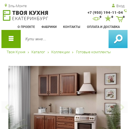
Эль-Монте
Вход
+7 (950) 194-11-04
Зак
0
0
0
обр
О ПРОЕКТЕ
ФАБРИКИ
КОНТАКТЫ
ОПЛАТА И ДОСТАВКА
зво
Твоя Кухня
Каталог
Коллекции
Готовые комплекты