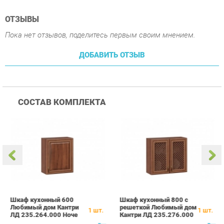
СОСТАВ КОМПЛЕКТА
Шкаф кухонный 600
Шкаф кухонный 800 с
Т
Любимый дом Кантри
решеткой Любимый дом
Л
1
шт.
1
шт.
ЛД 235.264.000 Ноче
Кантри ЛД 235.276.000
Л
Таволато
Ноче Таволато
Т
11 890 ₽
27 590 ₽
Купить
Купить
ПОХОЖИЕ ТОВАРЫ