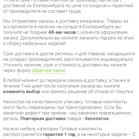
заказа. Дополнительно вы можете заказать подъём на этаж
и сборку мебельных изделий.
Срок доставки в другие регионы, и для товаров, находящихся
на складах производителей, рассчитывается индивидуально.
Уточнить наличие, срок и стоимость доставки вы можете
через форму
обратной связи
.
В любой момент до передачи заказа в доставку, а также в
течение 7-ми дней после получения заказа вы можете
изменить выбор
или принять решение об отказе от покупки.
Несмотря на качественную упаковку, готовые комплекты
могут быть повреждены при транспортировке. Если Вы
заметили дефект при приёме - мы заменим поврежденную
деталь.
Повторная доставка
товара -
бесплатна
.
На всю мебель категории Готовые комплекты
распространяется
гарантия 1 год
, а на некоторые модели – 2
года с момента приобретения.
Кухонный гарнитур прямой 100 см Витра Рио 16 Набор 1
-
это качественное изделие производства
Витра
,
соответствующее современному государственному
стандарту.
Надеемся, вы останетесь довольны вашим приобретением, и