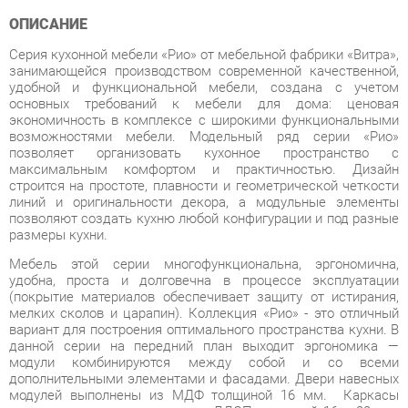
Серия кухонной мебели «Рио» от мебельной фабрики «Витра»,
занимающейся производством современной качественной,
удобной и функциональной мебели, создана с учетом
основных требований к мебели для дома: ценовая
экономичность в комплексе с широкими функциональными
возможностями мебели. Модельный ряд серии «Рио»
позволяет организовать кухонное пространство с
максимальным комфортом и практичностью. Дизайн
строится на простоте, плавности и геометрической четкости
линий и оригинальности декора, а модульные элементы
позволяют создать кухню любой конфигурации и под разные
размеры кухни.
Мебель этой серии многофункциональна, эргономична,
удобна, проста и долговечна в процессе эксплуатации
(покрытие материалов обеспечивает защиту от истирания,
мелких сколов и царапин). Коллекция «Рио» - это отличный
вариант для построения оптимального пространства кухни. В
данной серии на передний план выходит эргономика —
модули комбинируются между собой и со всеми
дополнительными элементами и фасадами. Двери навесных
модулей выполнены из МДФ толщиной 16 мм. Каркасы
выполнены из высокопрочного ЛДСП толщиной 16 и 22 мм.
Столешницы модулей изготовлены из постформинга
толщиной 38 мм. Петли с доводчиками обеспечивают
бесшумное и плавное закрывание дверей. Противоударных