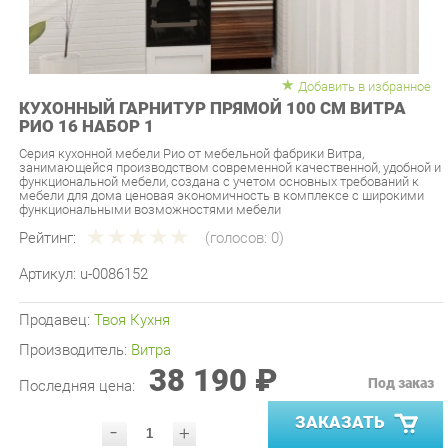
Добавить в избранное
КУХОННЫЙ ГАРНИТУР ПРЯМОЙ 100 СМ ВИТРА
РИО 16 НАБОР 1
Серия кухонной мебели Рио от мебельной фабрики Витра,
занимающейся производством современной качественной, удобной и
функциональной мебели, создана с учетом основных требований к
мебели для дома ценовая экономичность в комплексе с широкими
функциональными возможностями мебели
Рейтинг:
(голосов:
0
)
Артикул:
u-0086152
Продавец:
Твоя Кухня
Производитель:
Витра
38 190 ₽
Под заказ
Последняя цена:
ЗАКАЗАТЬ
-
+
Количество:
УТОЧНИТЬ НАЛИЧИЕ