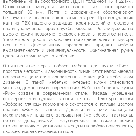
кант из ПВХ надежно защищает края изделий от сколов и
влаги, увеличивает срок службы мебели. Регулируемые по
высоте ножки позволяют скорректировать неровности пола.
Уплотнитель цоколя исключает попадание влаги и мусора
под стол. Декоративная фрезеровка придает мебели
выразительность и индивидуальность. Оригинальная ручка
идеально гармонирует с мебелью.
Отличительные черты набора мебели для кухни «Рио» -
простота, четкость и лаконичность линий. Этот набор мебели
понравится ценителям современных тенденций в мебельном
дизайне. С такой мебелью интерьер кухни становится
уютным, домашним и современным. Набор мебели для кухни
«Рио» создан в современном стиле. Фасады украшены
фрезеровкой и художественной печатью. Текстура пленки
«Зебрано глянец» гармонично сочетается с теплым цветом
пленки «Жемчуг глянец». Дверцы и ящики оснащены
механизмами плавного закрывания (метабоксы, газлифты,
петли с доводчиками). Регулируемые по высоте ножки
столов позволяют установить модули на любую поверхность,
скорректировав неровности пола.
Элегантная простота форм и функциональность коллекции
«Рио» представляют широкие возможности для построения
современного, динамичного и удобного интерьера кухни.
Благодаря использованию в конструкциях светлых тонов,
внешне мебель воспринимается легкой и элегантной.