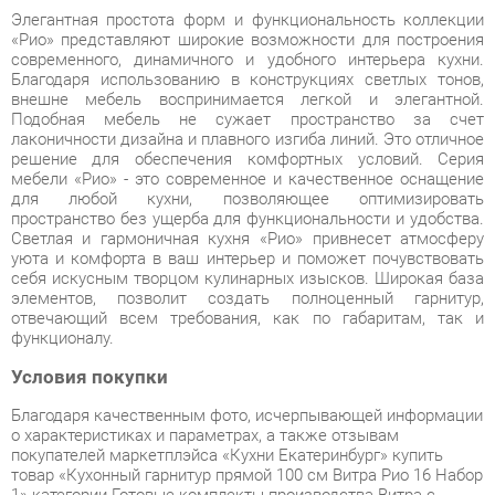
Подобная мебель не сужает пространство за счет
лаконичности дизайна и плавного изгиба линий. Это отличное
решение для обеспечения комфортных условий. Серия
мебели «Рио» - это современное и качественное оснащение
для любой кухни, позволяющее оптимизировать
пространство без ущерба для функциональности и удобства.
Светлая и гармоничная кухня «Рио» привнесет атмосферу
уюта и комфорта в ваш интерьер и поможет почувствовать
себя искусным творцом кулинарных изысков. Широкая база
элементов, позволит создать полноценный гарнитур,
отвечающий всем требования, как по габаритам, так и
функционалу.
Условия покупки
Благодаря качественным фото, исчерпывающей информации
о характеристиках и параметрах, а также отзывам
покупателей маркетплэйса «Кухни Екатеринбург» купить
товар «Кухонный гарнитур прямой 100 см Витра Рио 16 Набор
1» категории Готовые комплекты производства Витра с
доставкой из Екатеринбурга по цене со скидкой и гарантией
от производителя не составит труда.
Мы отправляем заказы в доставку ежедневно. Товары из
ассортимента в наличии на складе в Екатеринбурге вы
получите не позднее
48-ми часов
с момента оформления