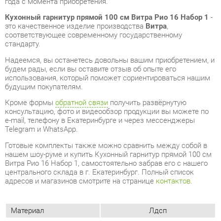
будем рады, если вы оставите отзыв об опыте его
использования, который поможет сориентироваться нашим
будущим покупателям.
Кроме формы
обратной связи
получить развёрнутую
консультацию, фото и видеообзор продукции вы можете по
e-mail, телефону в Екатеринбурге и через мессенджеры
Telegram и WhatsApp.
Готовые комплекты также можно сравнить между собой в
нашем шоу-руме и купить Кухонный гарнитур прямой 100 см
Витра Рио 16 Набор 1, самостоятельно забрав его с нашего
центрального склада в г. Екатеринбург. Полный список
адресов и магазинов смотрите на странице
контактов
.
Материал
Лдсп
Ширина, мм
1000
Венге/жемчуг глянец/зебрано
Цвет
глянец
Материал столешницы
Постформинг
Стиль интерьера
Современный
Угловой модуль
Нет